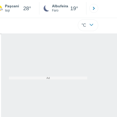
Paşcani
Albufeira
Lisboa
28°
19°
Iaşi
Faro
Lisboa
°C