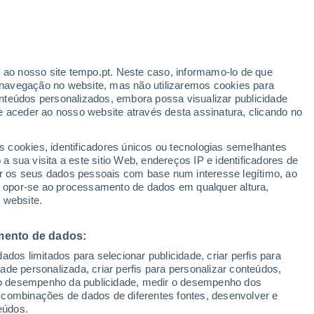
Aviso amarelo
Aviso moderado por chuva em
Paşcani hoje
r ao nosso site tempo.pt. Neste caso, informamo-lo de que
navegação no website, mas não utilizaremos cookies para
nteúdos personalizados, embora possa visualizar publicidade
e aceder ao nosso website através desta assinatura, clicando no
s cookies, identificadores únicos ou tecnologias semelhantes
gal
 sua visita a este sitio Web, endereços IP e identificadores de
r os seus dados pessoais com base num interesse legítimo, ao
adar de Chuva
Satélites
Modelos
ou opor-se ao processamento de dados em qualquer altura,
 website.
mento de dados:
omingo
Segunda
Terça
Quarta
dos limitados para selecionar publicidade, criar perfis para
9 Ago.
10 Ago.
11 Ago.
12 Ago.
idade personalizada, criar perfis para personalizar conteúdos,
ir o desempenho da publicidade, medir o desempenho dos
 combinações de dados de diferentes fontes, desenvolver e
eúdos.