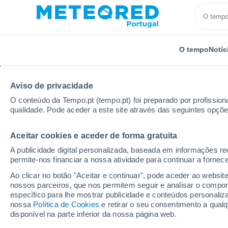
O tempo
Notíc
Aviso de privacidade
O conteúdo da Tempo.pt (tempo.pt) foi preparado por profissiona
qualidade. Pode aceder a este site através das seguintes opçõe
Aceitar cookies e aceder de forma gratuita
Início
Roménia
Distrito de Iaşi
Paşcani
A publicidade digital personalizada, baseada em informações r
permite-nos financiar a nossa atividade para continuar a fornec
Tempo em Paşcani
Ao clicar no botão "Aceitar e continuar", pode aceder ao websit
nossos parceiros, que nos permitem seguir e analisar o compo
08:11
Quinta
específico para lhe mostrar publicidade e conteúdos persona
nossa
Política de Cookies
e retirar o seu consentimento a qua
disponível na parte inferior da nossa página web.
Nuvens dispersas