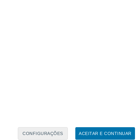
Calendário Lunar
Seg
Ter
Qua
Qui
Sex
Sáb
Domo
6
7
8
9
10
11
12
13
14
15
16
17
18
19
CONFIGURAÇÕES
ACEITAR E CONTINUAR