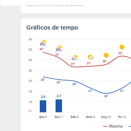
Luz da manhã restante
13h3m
Gráficos de tempo
40
34°
35
32°
31°
30
28°
27°
27°
25
22°
20
21°
20°
17°
17°
15
2.7
14°
2.5
10
°C
Qui
6
Sex
7
Sáb
8
Dom
9
Seg
10
Ter
11
Máxima