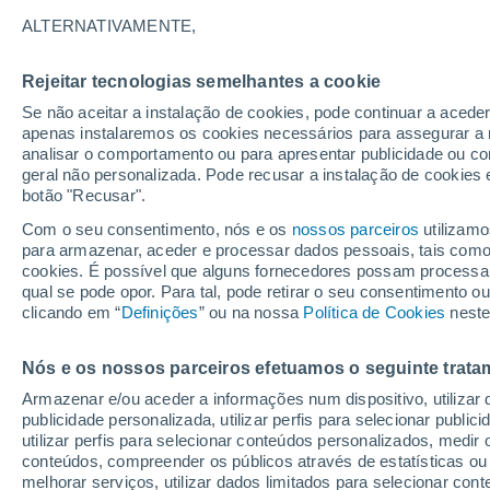
25°
ALTERNATIVAMENTE,
Rejeitar tecnologias semelhantes a cookie
Sudoeste
Se não aceitar a instalação de cookies, pode continuar a acede
Sensação de 26°
2
-
11 km/h
apenas instalaremos os cookies necessários para assegurar a 
analisar o comportamento ou para apresentar publicidade ou co
geral não personalizada. Pode recusar a instalação de cookies 
botão "Recusar".
Última hora
Subida das temperaturas, poeiras do Saara e
Com o seu consentimento, nós e os
nossos parceiros
utilizamo
chuva: datas e zonas mais afetadas em Portu
para armazenar, aceder e processar dados pessoais, tais como a
cookies. É possível que alguns fornecedores possam processa
O Tempo 1 - 7 Dias
Atualidade
Mapas de chuva
R
qual se pode opor. Para tal, pode retirar o seu consentimento 
clicando em “
Definições
” ou na nossa
Política de Cookies
neste
Nós e os nossos parceiros efetuamos o seguinte trata
Amanhã
Sábado
D
Hoje
Armazenar e/ou aceder a informações num dispositivo, utilizar da
7 Ago.
8 Ago.
6 Ago.
publicidade personalizada, utilizar perfis para selecionar public
utilizar perfis para selecionar conteúdos personalizados, med
conteúdos, compreender os públicos através de estatísticas ou
melhorar serviços, utilizar dados limitados para selecionar cont
70%
70%