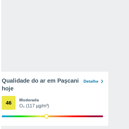
Qualidade do ar em Paşcani
Detalhe
hoje
Moderada
46
O₃ (117 µg/m³)