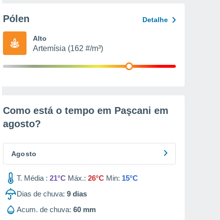
Pólen
Detalhe
Alto
Artemísia (162 #/m³)
Como está o tempo em Paşcani em
agosto
?
Agosto
T. Média :
21°C
Máx.:
26°C
Min:
15°C
Dias de chuva:
9
dias
Acum. de chuva:
60 mm