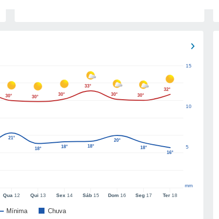
15
33°
32°
30°
30°
30°
30°
30°
10
21°
20°
18°
18°
5
18°
18°
16°
mm
Qua
12
Qui
13
Sex
14
Sáb
15
Dom
16
Seg
17
Ter
18
Mínima
Chuva