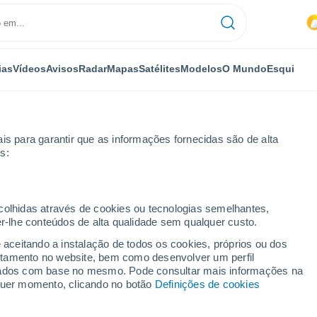
ias
Vídeos
Avisos
Radar
Mapas
Satélites
Modelos
O Mundo
Esqui
is para garantir que as informações fornecidas são de alta
s:
ecolhidas através de cookies ou tecnologias semelhantes,
er-lhe conteúdos de alta qualidade sem qualquer custo.
e aceitando a instalação de todos os cookies, próprios ou dos
rtamento no website, bem como desenvolver um perfil
...
lizados com base no mesmo. Pode consultar mais informações na
lquer momento, clicando no botão
Definições de cookies
Por horas
Trovoada seca nas próximas
horas