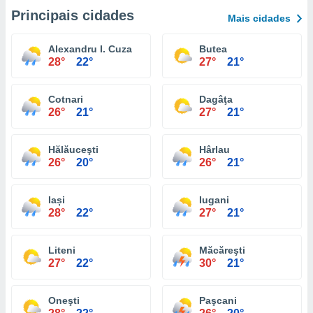
Principais cidades
Mais cidades
Alexandru I. Cuza
Butea
28°
22°
27°
21°
Cotnari
Dagâţa
26°
21°
27°
21°
Hălăuceşti
Hârlau
26°
20°
26°
21°
Iași
Iugani
28°
22°
27°
21°
Liteni
Măcăreşti
27°
22°
30°
21°
Oneşti
Paşcani