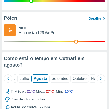
conteúdos.
ção
Pólen
Detalhe
ão através
de
Alto
,
Ambrósia (129 #/m³)
 e
dos,
publicidade
s, estudos
Como está o tempo em Cotnari em
a e
mento de
agosto
?
ossos 1199
o
Junho
Julho
Agosto
Setembro
Outubro
Novembro
eiros
T. Média :
21°C
Máx.:
27°C
Min:
16°C
Dias de chuva:
8
dias
Acum. de chuva:
55 mm