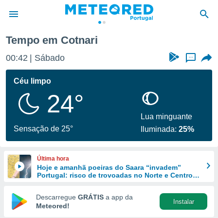
Tempo em Cotnari
de
00:42
Sábado
...
 da
empo.pt) foi
Céu limpo
or
24°
is para
e as
 fornecidas
Lua minguante
 qualidade.
Sensação de 25°
Iluminada:
25%
r a este
s das
opções:
Última hora
Hoje e amanhã poeiras do Saara “invadem”
ookies e
Portugal: risco de trovoadas no Norte e Centro
 forma
aumenta
Descarregue
GRÁTIS
a app da
Instalar
e digital
Meteored!
da,