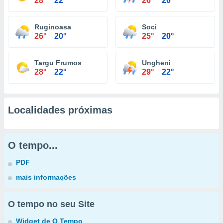
28°
22°
26°
20°
Ruginoasa
Soci
26°
20°
25°
20°
Targu Frumos
Ungheni
28°
22°
29°
22°
Localidades próximas
O tempo...
PDF
mais informações
O tempo no seu Site
Widget de O Tempo