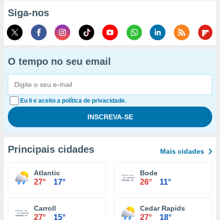
Siga-nos
O tempo no seu email
Eu li e aceito a política de privacidade.
Principais cidades
Mais cidades
Atlantic
Bode
27°
17°
26°
11°
Carroll
Cedar Rapids
27°
15°
27°
18°