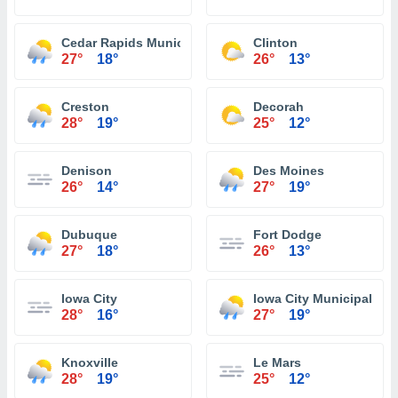
Cedar Rapids Municipal Airport
Clinton
27°
18°
26°
13°
Creston
Decorah
28°
19°
25°
12°
Denison
Des Moines
26°
14°
27°
19°
Dubuque
Fort Dodge
27°
18°
26°
13°
Iowa City
Iowa City Municipal Air
28°
16°
27°
19°
Knoxville
Le Mars
28°
19°
25°
12°