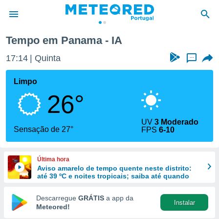
Tempo em Panama - IA
de
17:14
Quinta
...
 da
empo.pt) foi
Limpo
or
26°
is para
e as
 fornecidas
UV
3 Moderado
 qualidade.
Sensação de 27°
FPS
6-10
r a este
s das
opções:
Última hora
Aviso amarelo de tempo quente neste distrito:
ookies e
até 39 ºC e noites tropicais; saiba até quando
 forma
Descarregue
GRÁTIS
a app da
Instalar
e digital
Meteored!
da,