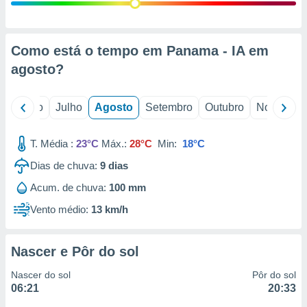
conteúdos.
ção
Como está o tempo em Panama - IA em
ão através
agosto
?
de
,
 e
o
Junho
Julho
Agosto
Setembro
Outubro
Novembro
dos,
publicidade
T. Média :
23°C
Máx.:
28°C
Min:
18°C
s, estudos
Dias de chuva:
9
dias
a e
mento de
Acum. de chuva:
100 mm
Vento médio:
13 km/h
ossos 1199
eiros
Nascer e Pôr do sol
Nascer do sol
Pôr do sol
06:21
20:33