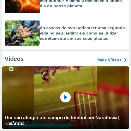
moribundo? A ciência reescreve o último
dia do nosso planeta
As cascas de ovo podem ter uma segunda
vida no seu jardim: eis como as utilizar
corretamente com as suas plantas
Vídeos
Mais Vídeos
Um raio atingiu um campo de futebol em Narathiwat,
Tailândia.