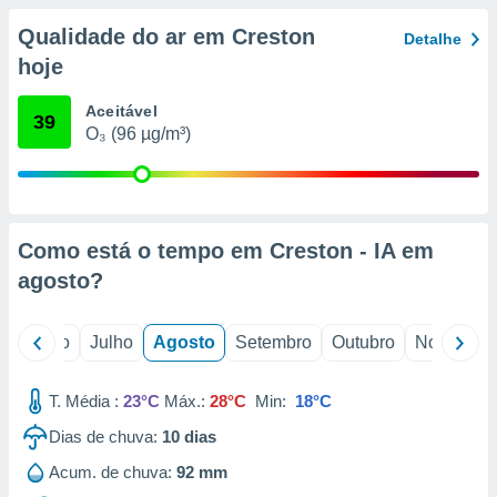
conteúdos.
Qualidade do ar em Creston
Detalhe
ção
hoje
ão através
Aceitável
39
de
O₃ (96 µg/m³)
,
 e
dos,
publicidade
s, estudos
Como está o tempo em Creston - IA em
a e
agosto
?
mento de
o
Junho
Julho
Agosto
Setembro
Outubro
Novembro
ossos 1199
eiros
T. Média :
23°C
Máx.:
28°C
Min:
18°C
Dias de chuva:
10
dias
Acum. de chuva:
92 mm