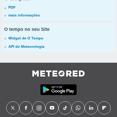
PDF
mais informações
O tempo no seu Site
Widget de O Tempo
API de Meteorologia