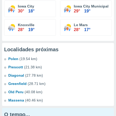
Iowa City
Iowa City Municipal Air
30°
18°
29°
19°
Knoxville
Le Mars
28°
19°
28°
17°
Localidades próximas
Polen
(19.54 km)
Prescott
(21.38 km)
Diagonal
(27.78 km)
Greenfield
(28.71 km)
Old Peru
(40.08 km)
Massena
(40.46 km)
O tempo...