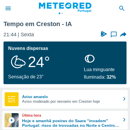
Tempo em Creston - IA
de
21:44
Sexta
...
 da
empo.pt) foi
Nuvens dispersas
or
24°
is para
e as
 fornecidas
Lua minguante
 qualidade.
Sensação de 23°
Iluminada:
32%
r a este
s das
opções:
Aviso amarelo
Aviso moderado por nevoeiro em Creston hoje
ookies e
 forma
Última hora
e digital
Hoje e amanhã poeiras do Saara “invadem”
Portugal: risco de trovoadas no Norte e Centro
da,