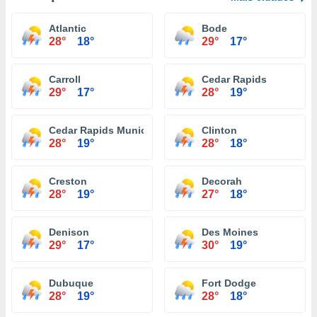
Atlantic
Bode
28°
18°
29°
17°
Carroll
Cedar Rapids
29°
17°
28°
19°
Cedar Rapids Municipal Airport
Clinton
28°
19°
28°
18°
Creston
Decorah
28°
19°
27°
18°
Denison
Des Moines
29°
17°
30°
19°
Dubuque
Fort Dodge
28°
19°
28°
18°