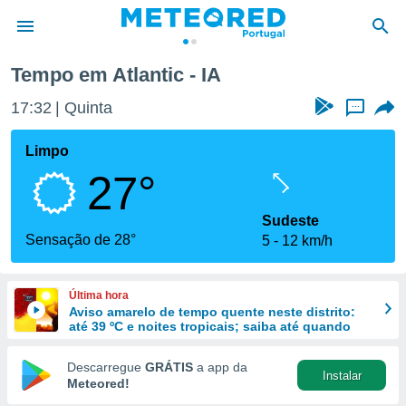
Tempo em Atlantic - IA
de
17:32
Quinta
...
 da
empo.pt) foi
Limpo
or
27°
is para
e as
 fornecidas
Sudeste
 qualidade.
Sensação de 28°
5
12 km/h
r a este
s das
opções:
Última hora
Aviso amarelo de tempo quente neste distrito:
ookies e
até 39 ºC e noites tropicais; saiba até quando
 forma
Descarregue
GRÁTIS
a app da
Instalar
e digital
Meteored!
da,