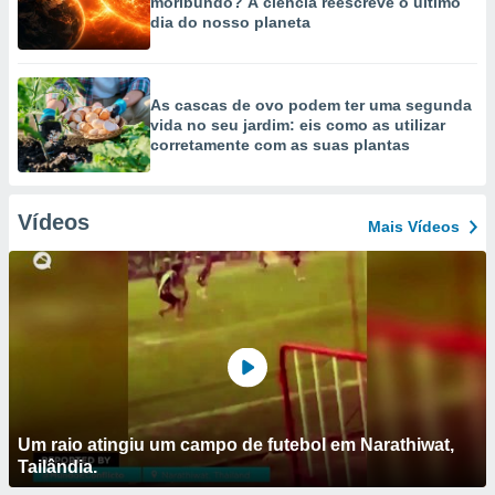
moribundo? A ciência reescreve o último
dia do nosso planeta
As cascas de ovo podem ter uma segunda
vida no seu jardim: eis como as utilizar
corretamente com as suas plantas
Vídeos
Mais Vídeos
Um raio atingiu um campo de futebol em Narathiwat,
Tailândia.