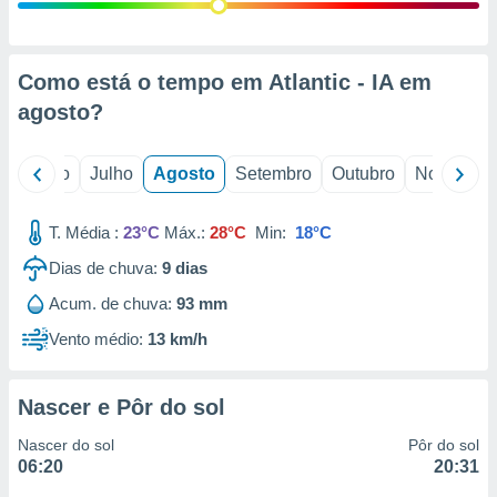
conteúdos.
ção
Como está o tempo em Atlantic - IA em
ão através
agosto
?
de
,
 e
o
Junho
Julho
Agosto
Setembro
Outubro
Novembro
dos,
publicidade
T. Média :
23°C
Máx.:
28°C
Min:
18°C
s, estudos
Dias de chuva:
9
dias
a e
mento de
Acum. de chuva:
93 mm
Vento médio:
13 km/h
ossos 1199
eiros
Nascer e Pôr do sol
Nascer do sol
Pôr do sol
06:20
20:31