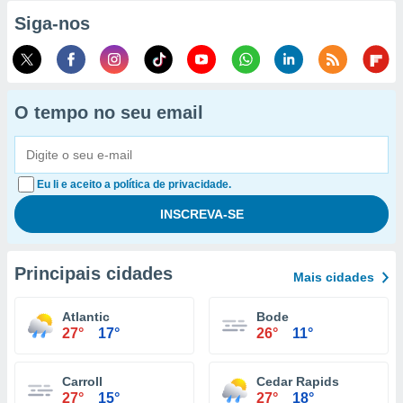
Siga-nos
O tempo no seu email
Eu li e aceito a política de privacidade.
Principais cidades
Mais cidades
Atlantic
Bode
27°
17°
26°
11°
Carroll
Cedar Rapids
27°
15°
27°
18°