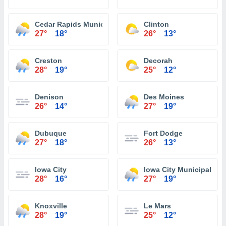
Cedar Rapids Municipal Airport
Clinton
27°
18°
26°
13°
Creston
Decorah
28°
19°
25°
12°
Denison
Des Moines
26°
14°
27°
19°
Dubuque
Fort Dodge
27°
18°
26°
13°
Iowa City
Iowa City Municipal Air
28°
16°
27°
19°
Knoxville
Le Mars
28°
19°
25°
12°