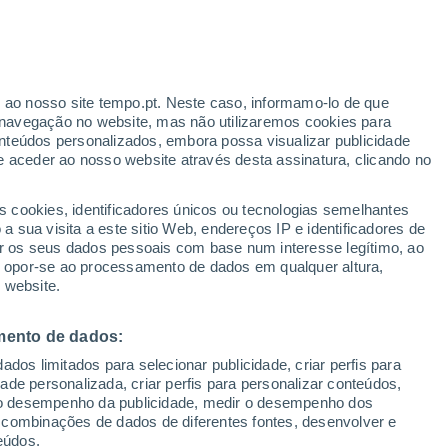
r ao nosso site tempo.pt. Neste caso, informamo-lo de que
navegação no website, mas não utilizaremos cookies para
nteúdos personalizados, embora possa visualizar publicidade
e aceder ao nosso website através desta assinatura, clicando no
 até
s cookies, identificadores únicos ou tecnologias semelhantes
 sua visita a este sitio Web, endereços IP e identificadores de
r os seus dados pessoais com base num interesse legítimo, ao
adar de Chuva
Satélites
Modelos
ou opor-se ao processamento de dados em qualquer altura,
 website.
mento de dados:
omingo
Segunda
Terça
Quarta
dos limitados para selecionar publicidade, criar perfis para
9 Ago.
10 Ago.
11 Ago.
12 Ago.
idade personalizada, criar perfis para personalizar conteúdos,
ir o desempenho da publicidade, medir o desempenho dos
 combinações de dados de diferentes fontes, desenvolver e
eúdos.
80%
90%