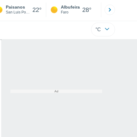
Paisanos
Albufeira
Lisboa
22°
28°
San Luis Potosí
Faro
Lisboa
°C