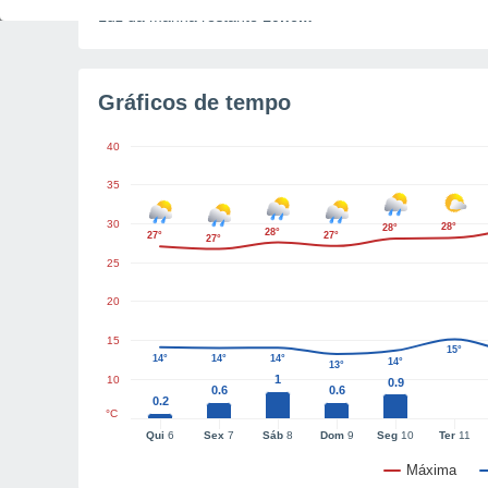
Luz da manhã restante
10h6m
Gráficos de tempo
40
35
30
28°
28°
28°
27°
27°
27°
25
20
15
15°
14°
14°
14°
14°
13°
1
10
0.9
0.6
0.6
0.2
°C
Qui
6
Sex
7
Sáb
8
Dom
9
Seg
10
Ter
11
Máxima