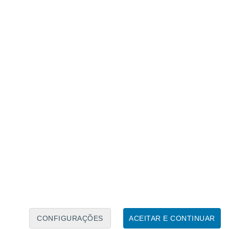
Calendário Lunar
Seg
Ter
Qua
Qui
Sex
Sáb
Domo
6
7
8
9
10
11
12
13
14
15
16
17
18
19
CONFIGURAÇÕES
ACEITAR E CONTINUAR