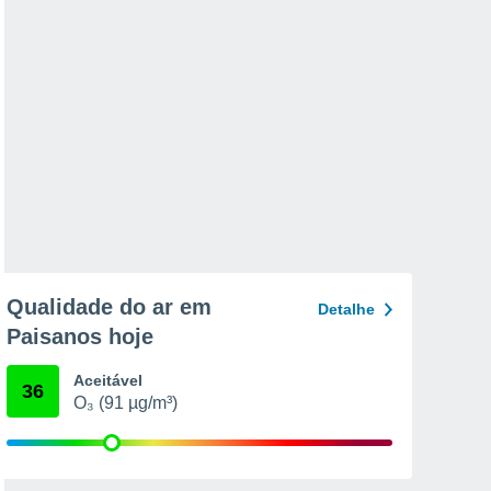
Qualidade do ar em
Detalhe
Paisanos hoje
Aceitável
36
O₃ (91 µg/m³)