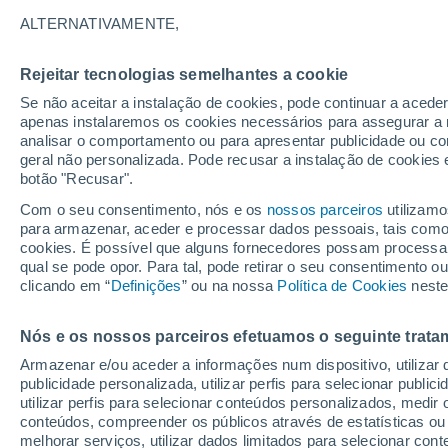
22°
ALTERNATIVAMENTE,
Rejeitar tecnologias semelhantes a cookie
UV
6 Alto
Se não aceitar a instalação de cookies, pode continuar a acede
Sensação de 22°
FPS
15-25
apenas instalaremos os cookies necessários para assegurar a 
analisar o comportamento ou para apresentar publicidade ou co
geral não personalizada. Pode recusar a instalação de cookies 
botão "Recusar".
Última hora
Aviso amarelo de tempo quente neste distrito:
Com o seu consentimento, nós e os
nossos parceiros
utilizamo
39 ºC e noites tropicais; saiba até quando
para armazenar, aceder e processar dados pessoais, tais como a
cookies. É possível que alguns fornecedores possam processa
O Tempo 1 - 7 Dias
Atualidade
Mapas de chuva
R
qual se pode opor. Para tal, pode retirar o seu consentimento 
clicando em “
Definições
” ou na nossa
Política de Cookies
neste
Nós e os nossos parceiros efetuamos o seguinte trata
Amanhã
Sábado
D
Hoje
Armazenar e/ou aceder a informações num dispositivo, utilizar da
7 Ago.
8 Ago.
6 Ago.
publicidade personalizada, utilizar perfis para selecionar public
utilizar perfis para selecionar conteúdos personalizados, med
conteúdos, compreender os públicos através de estatísticas ou
melhorar serviços, utilizar dados limitados para selecionar cont
70%
60%
40%