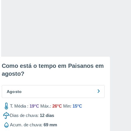
Como está o tempo em Paisanos em
agosto
?
Agosto
T. Média :
19°C
Máx.:
26°C
Min:
15°C
Dias de chuva:
12
dias
Acum. de chuva:
69 mm