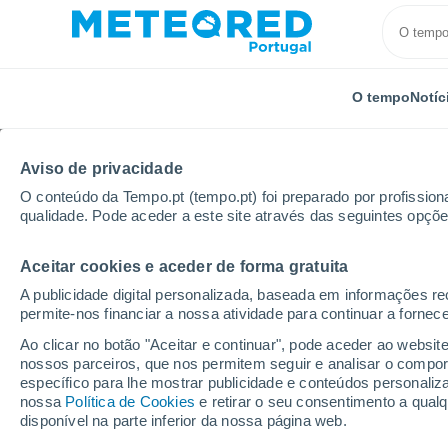
O tempo
Notíc
Aviso de privacidade
O conteúdo da Tempo.pt (tempo.pt) foi preparado por profissiona
qualidade. Pode aceder a este site através das seguintes opçõe
Aceitar cookies e aceder de forma gratuita
Início
México
Estado de San Luis Potosí
Paisa
A publicidade digital personalizada, baseada em informações r
permite-nos financiar a nossa atividade para continuar a fornec
Tempo em Paisanos
Ao clicar no botão "Aceitar e continuar", pode aceder ao websit
nossos parceiros, que nos permitem seguir e analisar o compo
09:39
Quinta
específico para lhe mostrar publicidade e conteúdos persona
nossa
Política de Cookies
e retirar o seu consentimento a qua
disponível na parte inferior da nossa página web.
Limpo