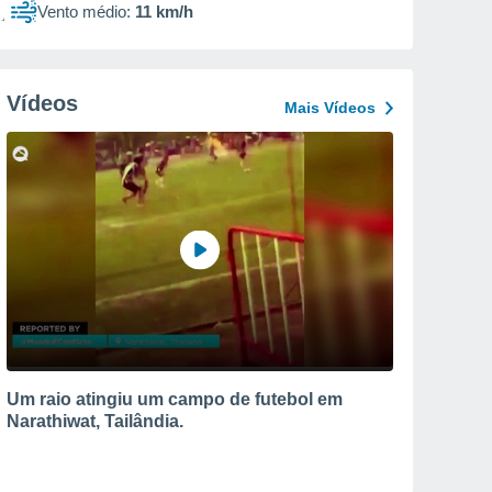
Vento médio:
11 km/h
Vídeos
Mais Vídeos
Um raio atingiu um campo de futebol em
Narathiwat, Tailândia.