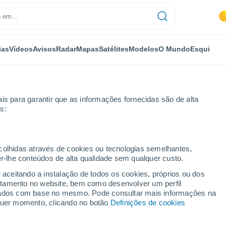
ias
Vídeos
Avisos
Radar
Mapas
Satélites
Modelos
O Mundo
Esqui
is para garantir que as informações fornecidas são de alta
s:
nos
ecolhidas através de cookies ou tecnologias semelhantes,
er-lhe conteúdos de alta qualidade sem qualquer custo.
e aceitando a instalação de todos os cookies, próprios ou dos
rtamento no website, bem como desenvolver um perfil
...
lizados com base no mesmo. Pode consultar mais informações na
lquer momento, clicando no botão
Definições de cookies
Por horas
Chuva fraca nas próximas horas