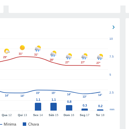
10
31°
31°
7.5
29°
28°
27°
27°
27°
5
2.5
15°
15°
14°
14°
14°
14°
13°
1.1
1.1
0.8
0.3
0.2
mm
Qua
12
Qui
13
Sex
14
Sáb
15
Dom
16
Seg
17
Ter
18
Mínima
Chuva