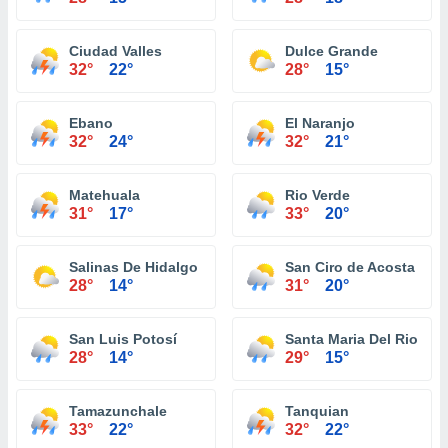
Ciudad Valles
Dulce Grande
32°
22°
28°
15°
Ebano
El Naranjo
32°
24°
32°
21°
Matehuala
Rio Verde
31°
17°
33°
20°
Salinas De Hidalgo
San Ciro de Acosta
28°
14°
31°
20°
San Luis Potosí
Santa Maria Del Rio
28°
14°
29°
15°
Tamazunchale
Tanquian
33°
22°
32°
22°