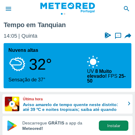
Tempo em Tanquian
de
14:05
Quinta
...
 da
empo.pt) foi
Nuvens altas
or
32°
is para
e as
 fornecidas
UV
8 Muito
elevado!
FPS
25-
 qualidade.
Sensação de 37°
50
r a este
s das
opções:
Última hora
Aviso amarelo de tempo quente neste distrito:
ookies e
até 39 ºC e noites tropicais; saiba até quando
 forma
Descarregue
GRÁTIS
a app da
e digital
Instalar
Meteored!
da,