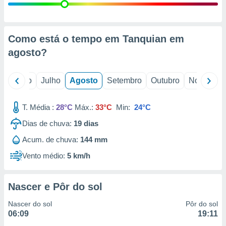
conteúdos.
ção
Como está o tempo em Tanquian em
ão através
agosto
?
de
,
 e
o
Junho
Julho
Agosto
Setembro
Outubro
Novembro
dos,
publicidade
T. Média :
28°C
Máx.:
33°C
Min:
24°C
s, estudos
a e
Dias de chuva:
19
dias
mento de
Acum. de chuva:
144 mm
Vento médio:
5 km/h
ossos 1199
eiros
Nascer e Pôr do sol
Nascer do sol
Pôr do sol
06:09
19:11