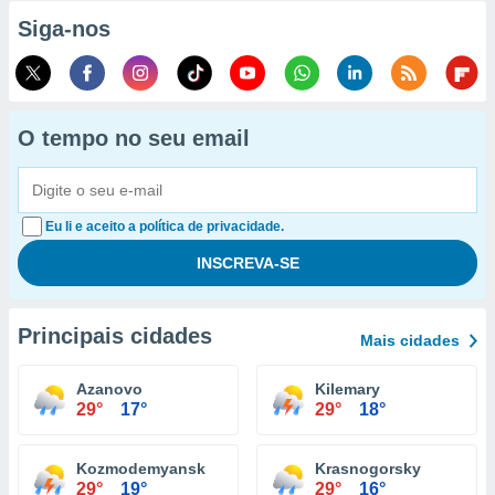
Siga-nos
O tempo no seu email
Eu li e aceito a política de privacidade.
Principais cidades
Mais cidades
Azanovo
Kilemary
29°
17°
29°
18°
Kozmodemyansk
Krasnogorsky
29°
19°
29°
16°