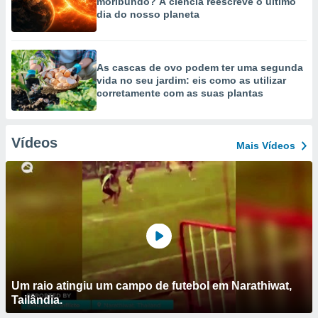
moribundo? A ciência reescreve o último
dia do nosso planeta
As cascas de ovo podem ter uma segunda
vida no seu jardim: eis como as utilizar
corretamente com as suas plantas
Vídeos
Mais Vídeos
Um raio atingiu um campo de futebol em Narathiwat,
Tailândia.