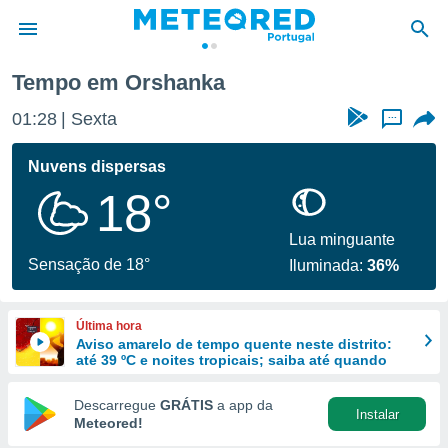
Tempo em Orshanka
de
01:29
Sexta
...
 da
empo.pt) foi
Nuvens dispersas
or
18°
is para
e as
 fornecidas
Lua minguante
 qualidade.
Sensação de 18°
Iluminada:
36%
r a este
s das
opções:
Última hora
Aviso amarelo de tempo quente neste distrito:
ookies e
até 39 ºC e noites tropicais; saiba até quando
 forma
Descarregue
GRÁTIS
a app da
Instalar
e digital
Meteored!
da,