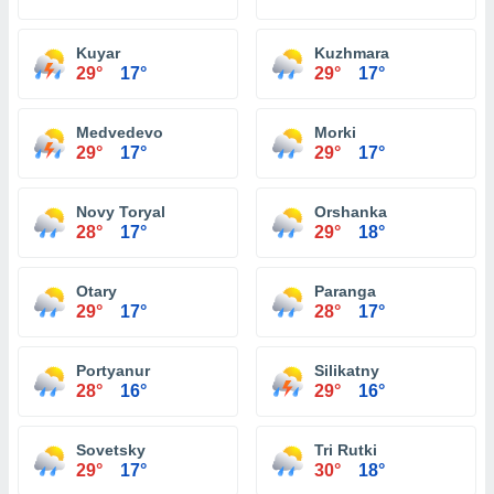
Kuyar
Kuzhmara
29°
17°
29°
17°
Medvedevo
Morki
29°
17°
29°
17°
Novy Toryal
Orshanka
28°
17°
29°
18°
Otary
Paranga
29°
17°
28°
17°
Portyanur
Silikatny
28°
16°
29°
16°
Sovetsky
Tri Rutki
29°
17°
30°
18°