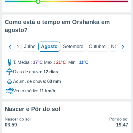
conteúdos.
ção
Como está o tempo em Orshanka em
ão através
agosto
?
de
,
 e
o
Junho
Julho
Agosto
Setembro
Outubro
Novembro
dos,
publicidade
T. Média :
17°C
Máx.:
21°C
Min:
11°C
s, estudos
Dias de chuva:
12
dias
a e
mento de
Acum. de chuva:
68 mm
Vento médio:
11 km/h
ossos 1199
eiros
Nascer e Pôr do sol
Nascer do sol
Pôr do sol
03:59
19:47