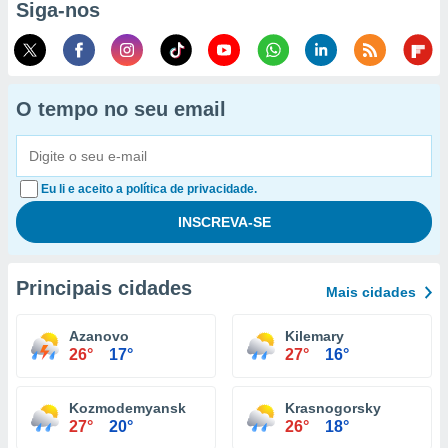
Siga-nos
O tempo no seu email
Eu li e aceito a política de privacidade.
Principais cidades
Mais cidades
Azanovo
Kilemary
26°
17°
27°
16°
Kozmodemyansk
Krasnogorsky
27°
20°
26°
18°