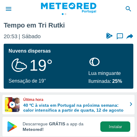
Tempo em Tri Rutki
de
20:53
Sábado
...
 da
empo.pt) foi
Nuvens dispersas
or
19°
is para
e as
 fornecidas
Lua minguante
 qualidade.
Sensação de 19°
Iluminada:
25%
r a este
s das
opções:
Última hora
40 ºC à vista em Portugal na próxima semana:
ookies e
calor intensifica a partir de quarta, 12 de agosto
 forma
Descarregue
GRÁTIS
a app da
Instalar
e digital
Meteored!
da,