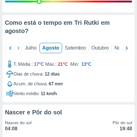
conteúdos.
ção
Como está o tempo em Tri Rutki em
ão através
agosto
?
de
,
 e
o
Junho
Julho
Agosto
Setembro
Outubro
Novembro
dos,
publicidade
T. Média :
17°C
Máx.:
21°C
Min:
13°C
s, estudos
Dias de chuva:
12
dias
a e
mento de
Acum. de chuva:
67 mm
Vento médio:
11 km/h
ossos 1199
eiros
Nascer e Pôr do sol
Nascer do sol
Pôr do sol
04:08
19:48