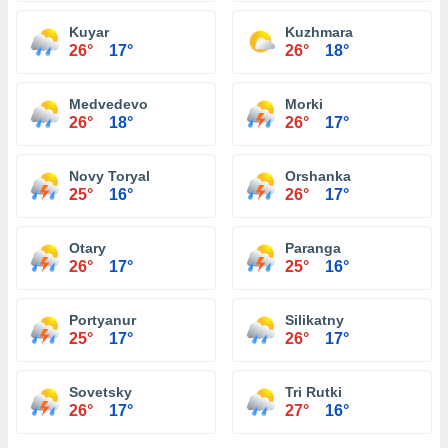
Kuyar
Kuzhmara
26°
17°
26°
18°
Medvedevo
Morki
26°
18°
26°
17°
Novy Toryal
Orshanka
25°
16°
26°
17°
Otary
Paranga
26°
17°
25°
16°
Portyanur
Silikatny
25°
17°
26°
17°
Sovetsky
Tri Rutki
26°
17°
27°
16°