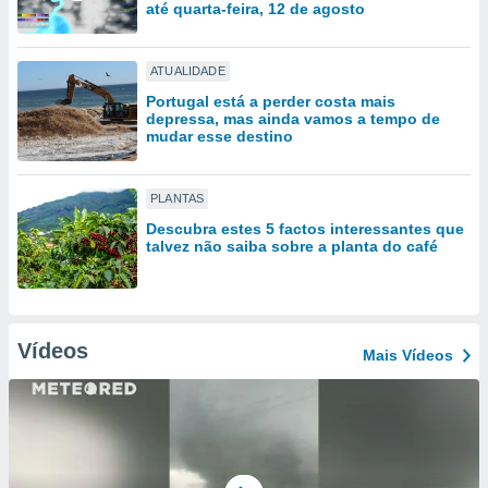
tar a
até quarta-feira, 12 de agosto
de cookies,
uar a
osso site
ATUALIDADE
este caso,
Portugal está a perder costa mais
lo de que
depressa, mas ainda vamos a tempo de
talaremos
mudar esse destino
s para
a navegação
PLANTAS
, mas não
Descubra estes 5 factos interessantes que
s cookies
talvez não saiba sobre a planta do café
ar o
nto ou
ntar
 ou
Vídeos
Mais Vídeos
dos,
ssa
ublicidade
ada. Pode
nstalação de
ceder ao