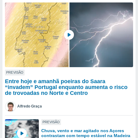
para lhe
licidade e
ados com
esmo. Pode
ais
s na nossa
 Cookies
e
u
nto a
omento,
 botão
de cookies
PREVISÃO
na parte
Entre hoje e amanhã poeiras do Saara
nossa
“invadem” Portugal enquanto aumenta o risco
.
de trovoadas no Norte e Centro
IVAMENTE,
Alfredo Graça
as
PREVISÃO
tes a
Chuva, vento e mar agitado nos Açores
contrastam com tempo estável na Madeira