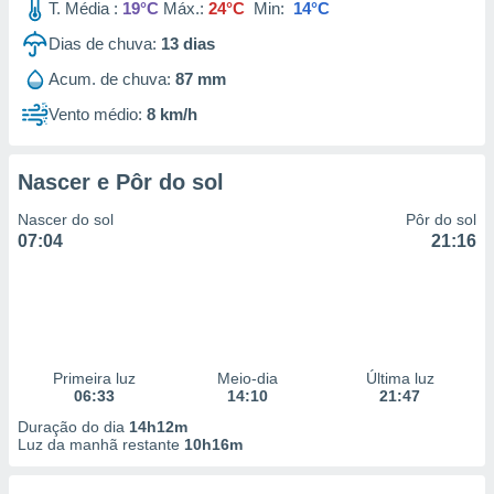
T. Média :
19°C
Máx.:
24°C
Min:
14°C
Dias de chuva:
13
dias
Acum. de chuva:
87 mm
Vento médio:
8 km/h
Nascer e Pôr do sol
Nascer do sol
Pôr do sol
07:04
21:16
Primeira luz
Meio-dia
Última luz
06:33
14:10
21:47
Duração do dia
14h12m
Luz da manhã restante
10h16m