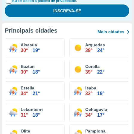
Eu li e aceito a política de privacidade.
Principais cidades
Mais cidades
Alsasua
Arguedas
30°
19°
39°
24°
Baztan
Corella
30°
18°
39°
22°
Estella
Isaba
34°
21°
32°
19°
Lekunberri
Ochagavía
31°
18°
34°
17°
Olite
Pamplona