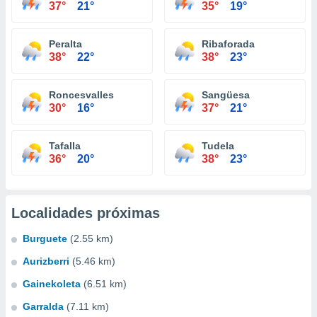
37°
21°
35°
19°
Peralta
Ribaforada
38°
22°
38°
23°
Roncesvalles
Sangüesa
30°
16°
37°
21°
Tafalla
Tudela
36°
20°
38°
23°
Localidades próximas
Burguete
(2.55 km)
Aurizberri
(5.46 km)
Gainekoleta
(6.51 km)
Garralda
(7.11 km)