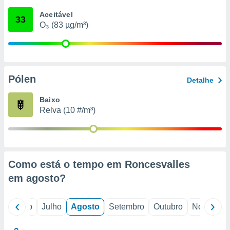
conteúdos.
Aceitável
33
O₃ (83 µg/m³)
ção
ão através
de
,
 e
Pólen
Detalhe
dos,
Baixo
publicidade
Relva (10 #/m³)
s, estudos
a e
mento de
ossos 1199
Como está o tempo em Roncesvalles
eiros
em
agosto
?
o
Junho
Julho
Agosto
Setembro
Outubro
Novembro