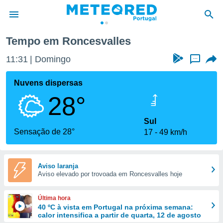
Tempo em Roncesvalles
de
11:31
Domingo
...
 da
empo.pt) foi
Nuvens dispersas
or
28°
is para
e as
 fornecidas
Sul
 qualidade.
Sensação de 28°
17
49 km/h
r a este
s das
opções:
Aviso laranja
Aviso elevado por trovoada em Roncesvalles hoje
ookies e
 forma
Última hora
e digital
40 ºC à vista em Portugal na próxima semana:
calor intensifica a partir de quarta, 12 de agosto
da,