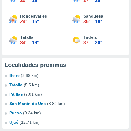
35°
19°
37°
20°
Roncesvalles
Sangüesa
24°
15°
36°
18°
Tafalla
Tudela
34°
18°
37°
20°
Localidades próximas
Beire
(3.89 km)
Tafalla
(5.5 km)
Pitillas
(7.01 km)
San Martín de Unx
(8.82 km)
Pueyo
(9.34 km)
Ujué
(12.71 km)