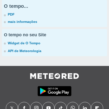
O tempo...
PDF
mais informações
O tempo no seu Site
Widget de O Tempo
API de Meteorologia