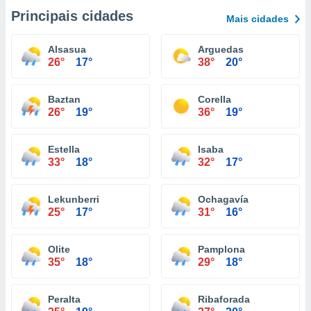
Principais cidades
Mais cidades
Alsasua
Arguedas
26°
17°
38°
20°
Baztan
Corella
26°
19°
36°
19°
Estella
Isaba
33°
18°
32°
17°
Lekunberri
Ochagavía
25°
17°
31°
16°
Olite
Pamplona
35°
18°
29°
18°
Peralta
Ribaforada