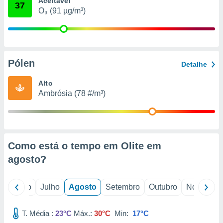
Aceitável
conteúdos.
37
O₃ (91 µg/m³)
ção
ão através
de
Pólen
,
Detalhe
 e
Alto
dos,
Ambrósia (78 #/m³)
publicidade
s, estudos
a e
mento de
Como está o tempo em Olite em
ossos 1199
agosto
?
eiros
o
Junho
Julho
Agosto
Setembro
Outubro
Novembro
T. Média :
23°C
Máx.:
30°C
Min:
17°C