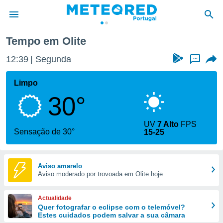
Tempo em Olite
de
12:39
Segunda
...
 da
empo.pt) foi
Limpo
or
30°
is para
e as
 fornecidas
UV
7 Alto
FPS
 qualidade.
Sensação de 30°
15-25
r a este
s das
opções:
Aviso amarelo
Aviso moderado por trovoada em Olite hoje
ookies e
 forma
Actualidade
e digital
Quer fotografar o eclipse com o telemóvel?
Estes cuidados podem salvar a sua câmara
da,