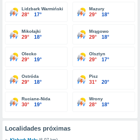
Lidzbark Warmiński
Mazury
28°
17°
29°
18°
Mikołajki
Mrągowo
29°
18°
29°
18°
Olecko
Olsztyn
29°
19°
29°
17°
Ostróda
Pisz
29°
18°
31°
20°
Ruciane-Nida
Wrony
30°
19°
28°
18°
Localidades próximas
Klebark Mały
(6.07 km)