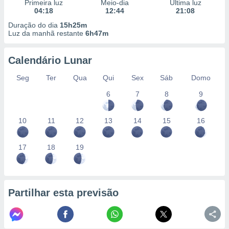
conteúdos.
Primeira luz
Meio-dia
Última luz
04:18
12:44
21:08
Duração do dia
15h25m
ção
Luz da manhã restante
6h47m
ão através
de
Calendário Lunar
,
 e
Seg
Ter
Qua
Qui
Sex
Sáb
Domo
6
7
8
9
dos,
publicidade
s, estudos
10
11
12
13
14
15
16
a e
mento de
17
18
19
ossos 1199
eiros
Partilhar esta previsão