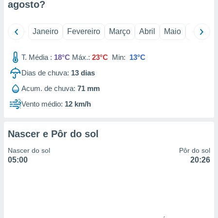
agosto
?
 para
a, utilizar
Janeiro
Fevereiro
Março
Abril
Maio
Junho
selecionar
a, criar
T. Média :
18°C
Máx.:
23°C
Min:
13°C
personalizar
tilizar
Dias de chuva:
13
dias
selecionar
Acum. de chuva:
71 mm
dos, medir
Vento médio:
12 km/h
nho da
, medir o
o dos
Nascer e Pôr do sol
r os
Nascer do sol
Pôr do sol
ravés de
05:00
20:26
s ou
s de dados
es fontes,
 e melhorar
ilizar dados
ara