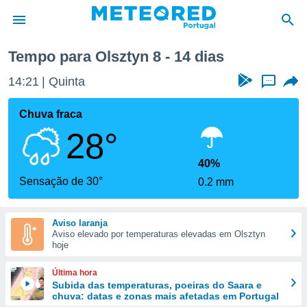
a
Tempo para Olsztyn 8 - 14 dias
de
14:21
Quinta
...
 da
empo.pt) foi
Chuva fraca
or
28°
is para
e as
 fornecidas
40%
 qualidade.
Sensação de 30°
0.2 mm
r a este
s das
opções:
Aviso laranja
Aviso elevado por temperaturas elevadas em Olsztyn
ookies e
hoje
 forma
Última hora
e digital
Subida das temperaturas, poeiras do Saara e
chuva: datas e zonas mais afetadas em Portugal
da,