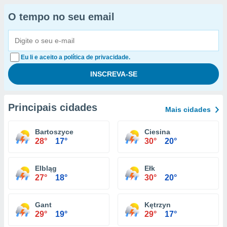
O tempo no seu email
Eu li e aceito a política de privacidade.
Principais cidades
Mais cidades
Bartoszyce
Ciesina
28°
17°
30°
20°
Elbląg
Ełk
27°
18°
30°
20°
Gant
Kętrzyn
29°
19°
29°
17°