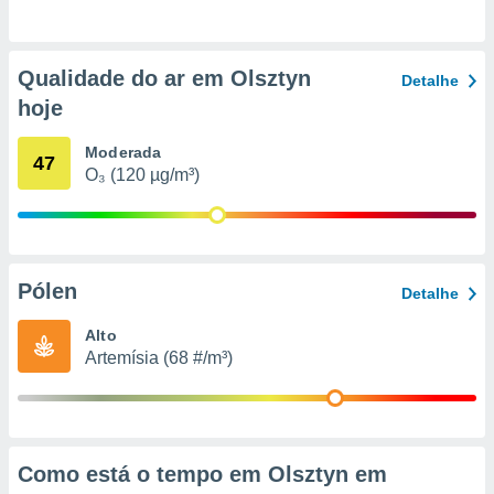
o qual se
ara tal,
 o seu
Qualidade do ar em Olsztyn
to ou opor-
Detalhe
essamento
hoje
m qualquer
ando em “
Moderada
47
 ou na
O₃ (120 µg/m³)
 Cookies
te.
 nossos
Pólen
Detalhe
s o
Alto
o de
Artemísia (68 #/m³)
e/ou aceder
ões num
utilizar
ados para
Como está o tempo em Olsztyn em
publicidade,