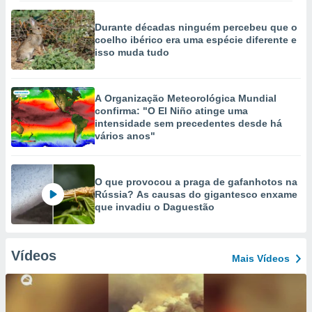
Durante décadas ninguém percebeu que o
coelho ibérico era uma espécie diferente e
isso muda tudo
A Organização Meteorológica Mundial
confirma: "O El Niño atinge uma
intensidade sem precedentes desde há
vários anos"
O que provocou a praga de gafanhotos na
Rússia? As causas do gigantesco enxame
que invadiu o Daguestão
Vídeos
Mais Vídeos