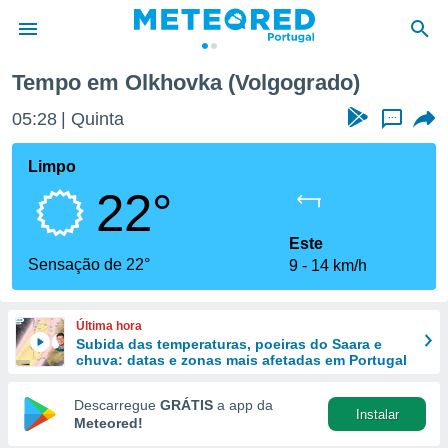
Tempo em Olkhovka (Volgogrado)
de
05:28
Quinta
...
 da
empo.pt) foi
Limpo
or
22°
is para
e as
 fornecidas
Este
 qualidade.
Sensação de 22°
9
14 km/h
r a este
s das
opções:
Última hora
Subida das temperaturas, poeiras do Saara e
ookies e
chuva: datas e zonas mais afetadas em Portugal
 forma
Descarregue
GRÁTIS
a app da
Instalar
e digital
Meteored!
da,