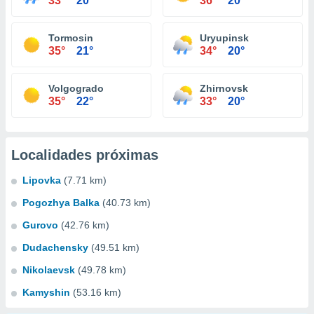
33°
20°
36°
20°
Tormosin
Uryupinsk
35°
21°
34°
20°
Volgogrado
Zhirnovsk
35°
22°
33°
20°
Localidades próximas
Lipovka
(7.71 km)
Pogozhya Balka
(40.73 km)
Gurovo
(42.76 km)
Dudachensky
(49.51 km)
Nikolaevsk
(49.78 km)
Kamyshin
(53.16 km)