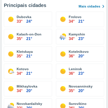
Principais cidades
Mais cidades
Dubovka
Frolovo
33°
24°
34°
21°
Kalach-on-Don
Kamyshin
35°
21°
34°
23°
Kletskaya
Kotelnikovo
35°
21°
36°
20°
Kotovo
Leninsk
34°
21°
36°
23°
Mikhaylovka
Novoanninsky
34°
20°
35°
20°
Novokardailsky
Surovikino