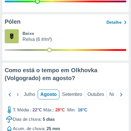
conteúdos.
ção
Pólen
Detalhe
ão através
de
Baixo
,
Relva (6 #/m³)
 e
dos,
publicidade
s, estudos
Como está o tempo em Olkhovka
a e
mento de
(Volgogrado) em
agosto
?
ossos 1199
o
Junho
Julho
Agosto
Setembro
Outubro
Novembro
eiros
T. Média :
22°C
Máx.:
28°C
Min:
16°C
Dias de chuva:
5
dias
Acum. de chuva:
25 mm