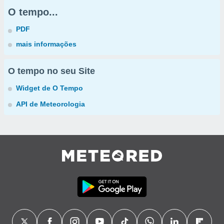
O tempo...
PDF
mais informações
O tempo no seu Site
Widget de O Tempo
API de Meteorologia