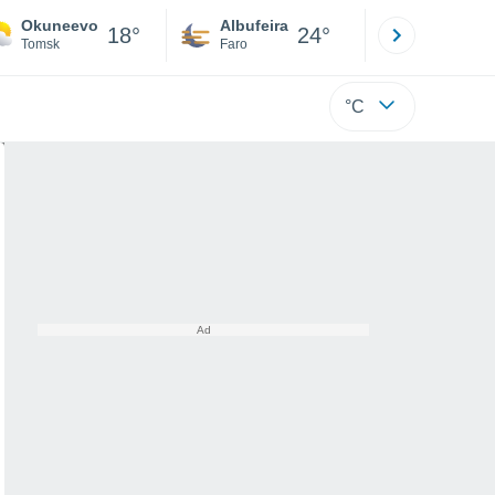
Okuneevo
Albufeira
Lisboa
18°
24°
Tomsk
Faro
Lisboa
°C