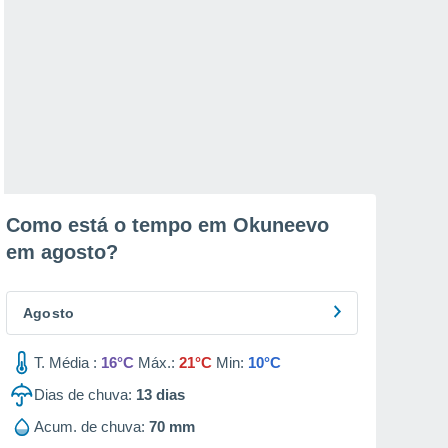
Como está o tempo em Okuneevo
em
agosto
?
Agosto
T. Média :
16°C
Máx.:
21°C
Min:
10°C
Dias de chuva:
13
dias
Acum. de chuva:
70 mm