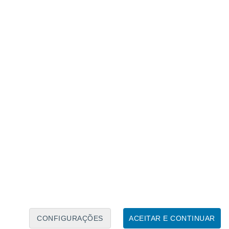
Calendário Lunar
Seg
Ter
Qua
Qui
Sex
Sáb
Domo
8
9
10
11
12
13
14
15
16
17
18
19
20
21
CONFIGURAÇÕES
ACEITAR E CONTINUAR