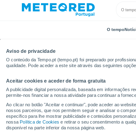
O tempo
Notíc
Aviso de privacidade
O conteúdo da Tempo.pt (tempo.pt) foi preparado por profissiona
qualidade. Pode aceder a este site através das seguintes opçõe
Aceitar cookies e aceder de forma gratuita
Início
Rússia
Oblast de Tomsk
Okuneevo
A publicidade digital personalizada, baseada em informações r
permite-nos financiar a nossa atividade para continuar a fornec
Tempo em Okuneevo
Ao clicar no botão "Aceitar e continuar", pode aceder ao websit
nossos parceiros, que nos permitem seguir e analisar o compo
10:17
Sábado
específico para lhe mostrar publicidade e conteúdos persona
nossa
Política de Cookies
e retirar o seu consentimento a qua
disponível na parte inferior da nossa página web.
Nuvens dispersas