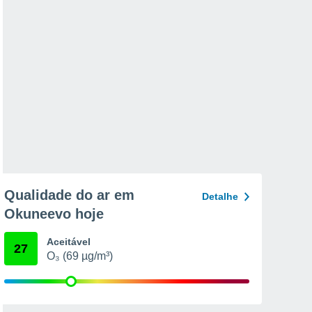
Qualidade do ar em
Detalhe
Okuneevo hoje
Aceitável
27
O₃ (69 µg/m³)