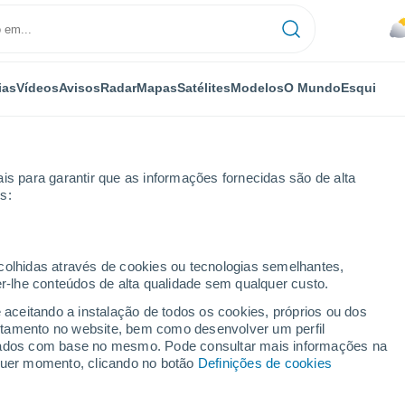
ias
Vídeos
Avisos
Radar
Mapas
Satélites
Modelos
O Mundo
Esqui
is para garantir que as informações fornecidas são de alta
s:
ecolhidas através de cookies ou tecnologias semelhantes,
er-lhe conteúdos de alta qualidade sem qualquer custo.
e aceitando a instalação de todos os cookies, próprios ou dos
rtamento no website, bem como desenvolver um perfil
...
lizados com base no mesmo. Pode consultar mais informações na
lquer momento, clicando no botão
Definições de cookies
Por horas
Céu encoberto nas próximas
horas