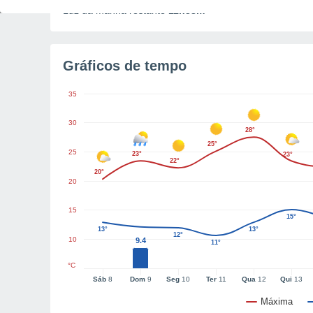
Luz da manhã restante
11h38m
Gráficos de tempo
35
30
28°
25°
25
23°
23°
22°
20°
20
15
15°
13°
13°
12°
10
9.4
11°
°C
Sáb
8
Dom
9
Seg
10
Ter
11
Qua
12
Qui
13
Máxima