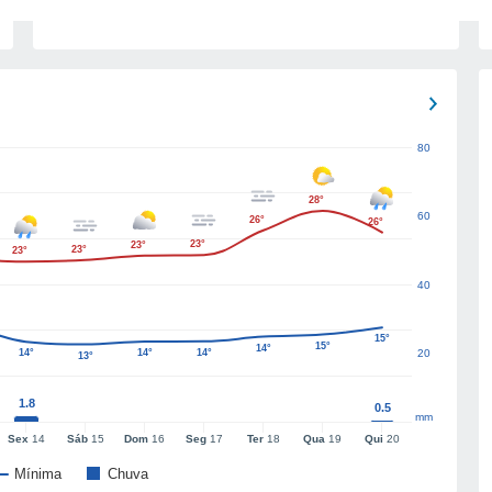
80
28°
60
26°
26°
23°
23°
23°
23°
40
15°
15°
14°
14°
14°
14°
20
13°
1.8
0.5
mm
Sex
14
Sáb
15
Dom
16
Seg
17
Ter
18
Qua
19
Qui
20
Mínima
Chuva