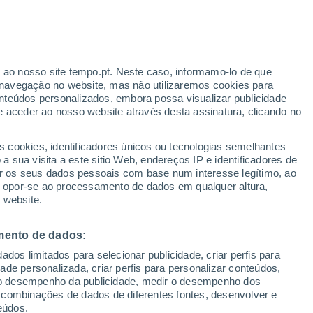
r ao nosso site tempo.pt. Neste caso, informamo-lo de que
/h
navegação no website, mas não utilizaremos cookies para
nteúdos personalizados, embora possa visualizar publicidade
e aceder ao nosso website através desta assinatura, clicando no
s cookies, identificadores únicos ou tecnologias semelhantes
o
 sua visita a este sitio Web, endereços IP e identificadores de
r os seus dados pessoais com base num interesse legítimo, ao
adar de Chuva
Satélites
Modelos
ou opor-se ao processamento de dados em qualquer altura,
 website.
mento de dados:
Terça
Quarta
Quinta
Sexta
dos limitados para selecionar publicidade, criar perfis para
11 Ago.
12 Ago.
13 Ago.
14 Ago.
idade personalizada, criar perfis para personalizar conteúdos,
ir o desempenho da publicidade, medir o desempenho dos
 combinações de dados de diferentes fontes, desenvolver e
eúdos.
60%