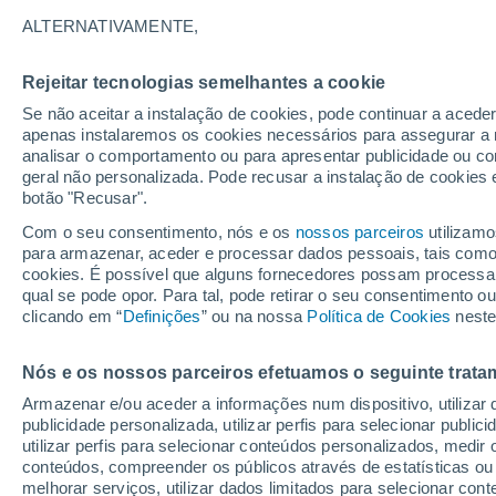
16°
ALTERNATIVAMENTE,
Rejeitar tecnologias semelhantes a cookie
Oeste
Se não aceitar a instalação de cookies, pode continuar a acede
Sensação de 16°
12
-
29 km
apenas instalaremos os cookies necessários para assegurar a 
analisar o comportamento ou para apresentar publicidade ou co
geral não personalizada. Pode recusar a instalação de cookies 
botão "Recusar".
Última hora
Hoje e amanhã poeiras do Saara “invadem”
Com o seu consentimento, nós e os
nossos parceiros
utilizamo
Portugal: risco de trovoadas no Norte e Centr
para armazenar, aceder e processar dados pessoais, tais como a
aumenta
cookies. É possível que alguns fornecedores possam processa
O Tempo 1 - 7 Dias
Atualidade
Mapas de chuva
R
qual se pode opor. Para tal, pode retirar o seu consentimento 
clicando em “
Definições
” ou na nossa
Política de Cookies
neste
Nós e os nossos parceiros efetuamos o seguinte trata
Amanhã
Segunda
Hoje
Armazenar e/ou aceder a informações num dispositivo, utilizar da
9 Ago.
10 Ago.
8 Ago.
publicidade personalizada, utilizar perfis para selecionar public
utilizar perfis para selecionar conteúdos personalizados, med
conteúdos, compreender os públicos através de estatísticas ou
melhorar serviços, utilizar dados limitados para selecionar cont
90%