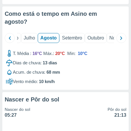
conteúdos.
Como está o tempo em Asino em
ção
agosto
?
ão através
de
,
o
Junho
Julho
Agosto
Setembro
Outubro
Novembro
 e
T. Média :
16°C
Máx.:
20°C
Min:
10°C
dos,
publicidade
Dias de chuva:
13
dias
s, estudos
a e
Acum. de chuva:
68 mm
mento de
Vento médio:
10 km/h
ossos 1199
eiros
Nascer e Pôr do sol
Nascer do sol
Pôr do sol
05:27
21:13