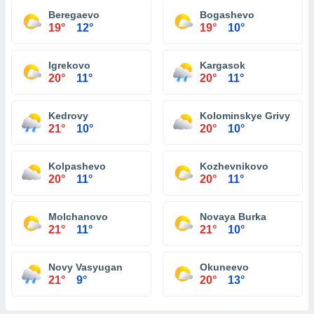
Beregaevo
Bogashevo
19°
12°
19°
10°
Igrekovo
Kargasok
20°
11°
20°
11°
Kedrovy
Kolominskye Grivy
21°
10°
20°
10°
Kolpashevo
Kozhevnikovo
20°
11°
20°
11°
Molchanovo
Novaya Burka
21°
11°
21°
10°
Novy Vasyugan
Okuneevo
21°
9°
20°
13°