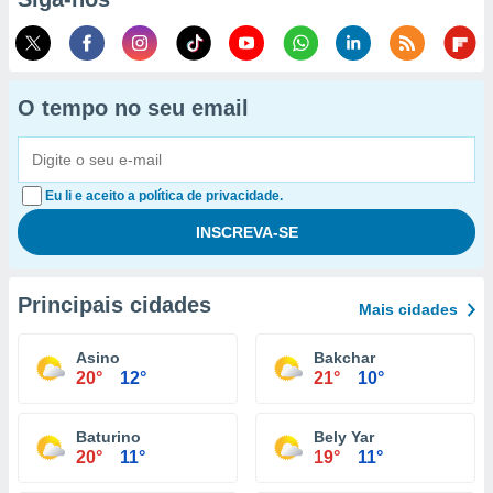
O tempo no seu email
Eu li e aceito a política de privacidade.
Principais cidades
Mais cidades
Asino
Bakchar
20°
12°
21°
10°
Baturino
Bely Yar
20°
11°
19°
11°