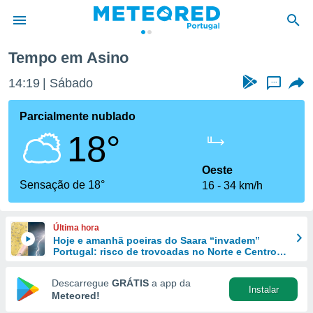
Tempo em Asino
de
14:19
Sábado
...
 da
empo.pt) foi
Parcialmente nublado
or
18°
is para
e as
 fornecidas
Oeste
 qualidade.
Sensação de 18°
16
34 km/h
r a este
s das
opções:
Última hora
Hoje e amanhã poeiras do Saara “invadem”
ookies e
Portugal: risco de trovoadas no Norte e Centro
 forma
aumenta
Descarregue
GRÁTIS
a app da
Instalar
e digital
Meteored!
da,