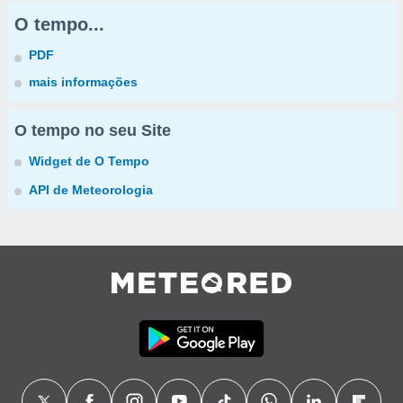
O tempo...
PDF
mais informações
O tempo no seu Site
Widget de O Tempo
API de Meteorologia