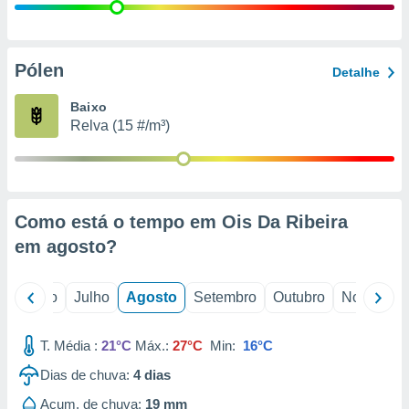
conteúdos.
ção
Pólen
Detalhe
ão através
de
Baixo
,
Relva (15 #/m³)
 e
dos,
publicidade
s, estudos
Como está o tempo em Ois Da Ribeira
a e
mento de
em
agosto
?
ossos 1199
o
Junho
Julho
Agosto
Setembro
Outubro
Novembro
eiros
T. Média :
21°C
Máx.:
27°C
Min:
16°C
Dias de chuva:
4
dias
Acum. de chuva:
19 mm