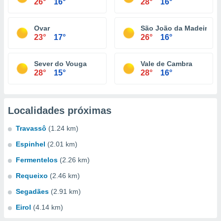
26°
16°
28°
16°
Ovar
São João da Madeira
23°
17°
26°
16°
Sever do Vouga
Vale de Cambra
28°
15°
28°
16°
Localidades próximas
Travassô
(1.24 km)
Espinhel
(2.01 km)
Fermentelos
(2.26 km)
Requeixo
(2.46 km)
Segadães
(2.91 km)
Eirol
(4.14 km)