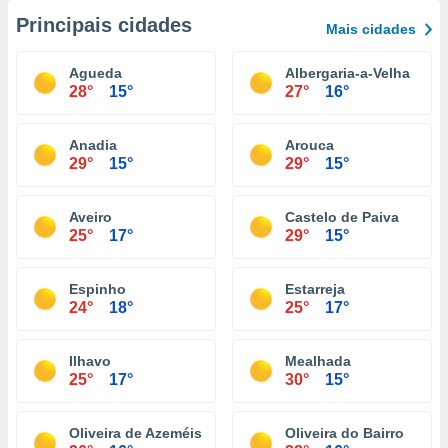
Principais cidades
Mais cidades
Agueda
Albergaria-a-Velha
28°
15°
27°
16°
Anadia
Arouca
29°
15°
29°
15°
Aveiro
Castelo de Paiva
25°
17°
29°
15°
Espinho
Estarreja
24°
18°
25°
17°
Ilhavo
Mealhada
25°
17°
30°
15°
Oliveira de Azeméis
Oliveira do Bairro