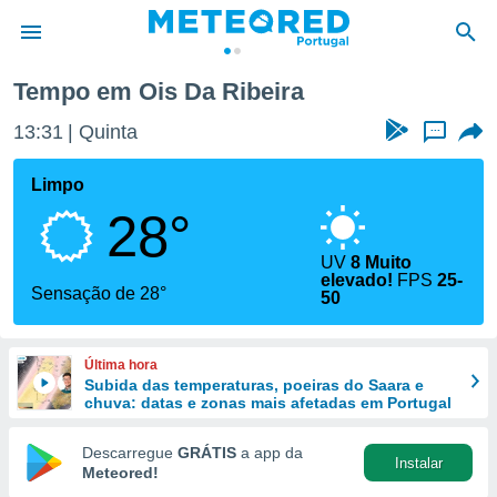
Tempo em Ois Da Ribeira
de
13:31
Quinta
...
 da
empo.pt) foi
Limpo
or
28°
is para
e as
 fornecidas
UV
8 Muito
elevado!
FPS
25-
 qualidade.
Sensação de 28°
50
r a este
s das
opções:
Última hora
Subida das temperaturas, poeiras do Saara e
ookies e
chuva: datas e zonas mais afetadas em Portugal
 forma
Descarregue
GRÁTIS
a app da
e digital
Instalar
Meteored!
da,