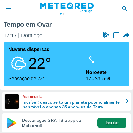
Tempo em Ovar
de
17:17
Domingo
...
 da
empo.pt) foi
Nuvens dispersas
or
22°
is para
e as
 fornecidas
Noroeste
 qualidade.
Sensação de 22°
17
33 km/h
r a este
s das
opções:
Astronomia
Incrível: descoberto um planeta potencialmente
ookies e
habitável a apenas 25 anos-luz da Terra
 forma
Descarregue
GRÁTIS
a app da
Instalar
e digital
Meteored!
da,