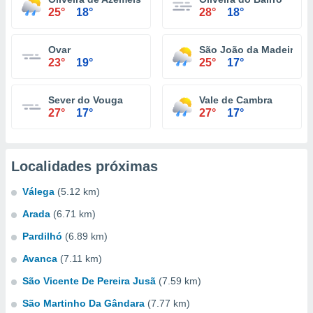
25°
18°
28°
18°
Ovar
São João da Madeira
23°
19°
25°
17°
Sever do Vouga
Vale de Cambra
27°
17°
27°
17°
Localidades próximas
Válega
(5.12 km)
Arada
(6.71 km)
Pardilhó
(6.89 km)
Avanca
(7.11 km)
São Vicente De Pereira Jusã
(7.59 km)
São Martinho Da Gândara
(7.77 km)