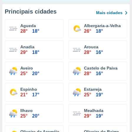
Principais cidades
Mais cidades
Agueda
Albergaria-a-Velha
28°
18°
26°
18°
Anadia
Arouca
29°
18°
28°
16°
Aveiro
Castelo de Paiva
25°
20°
28°
16°
Espinho
Estarreja
21°
17°
25°
19°
Ilhavo
Mealhada
25°
20°
29°
19°
Oliveira de Azeméis
Oliveira do Bairro