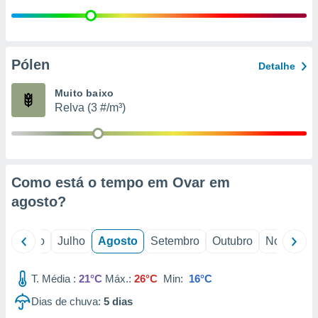
conteúdos.
ção
Pólen
ão através
Detalhe
de
,
Muito baixo
 e
Relva (3 #/m³)
dos,
publicidade
s, estudos
a e
Como está o tempo em Ovar em
mento de
agosto
?
ossos 1199
eiros
o
Junho
Julho
Agosto
Setembro
Outubro
Novembro
T. Média :
21°C
Máx.:
26°C
Min:
16°C
Dias de chuva:
5
dias