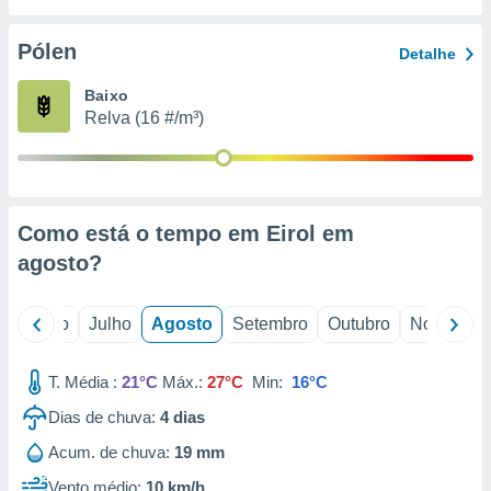
conteúdos.
Pólen
Detalhe
ção
Baixo
ão através
Relva (16 #/m³)
de
,
 e
dos,
publicidade
Como está o tempo em Eirol em
s, estudos
agosto
?
a e
mento de
o
Junho
Julho
Agosto
Setembro
Outubro
Novembro
ossos 1199
eiros
T. Média :
21°C
Máx.:
27°C
Min:
16°C
Dias de chuva:
4
dias
Acum. de chuva:
19 mm
Vento médio:
10 km/h