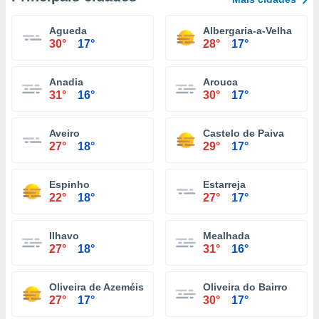
Agueda
Albergaria-a-Velha
30°
17°
28°
17°
Anadia
Arouca
31°
16°
30°
17°
Aveiro
Castelo de Paiva
27°
18°
29°
17°
Espinho
Estarreja
22°
18°
27°
17°
Ilhavo
Mealhada
27°
18°
31°
16°
Oliveira de Azeméis
Oliveira do Bairro
27°
17°
30°
17°