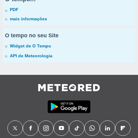
PDF
mais informações
O tempo no seu Site
Widget de O Tempo
API de Meteorologia