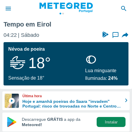
Tempo em Eirol
de
04:22
Sábado
...
 da
empo.pt) foi
Névoa de poeira
or
18°
is para
e as
 fornecidas
Lua minguante
 qualidade.
Sensação de 18°
Iluminada:
24%
r a este
s das
opções:
Última hora
Hoje e amanhã poeiras do Saara “invadem”
ookies e
Portugal: risco de trovoadas no Norte e Centro
 forma
aumenta
Descarregue
GRÁTIS
a app da
Instalar
e digital
Meteored!
da,