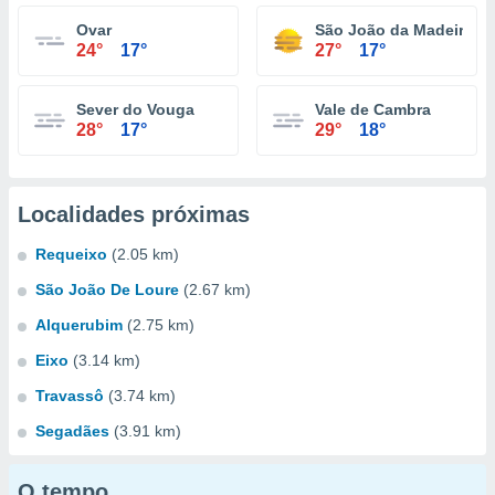
Ovar
São João da Madeira
24°
17°
27°
17°
Sever do Vouga
Vale de Cambra
28°
17°
29°
18°
Localidades próximas
Requeixo
(2.05 km)
São João De Loure
(2.67 km)
Alquerubim
(2.75 km)
Eixo
(3.14 km)
Travassô
(3.74 km)
Segadães
(3.91 km)
O tempo...