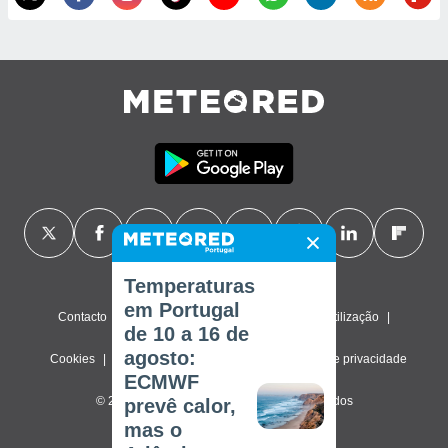
Temperaturas
em Portugal
Contacto
Sobre nós
FAQ
Termos de utilização
de 10 a 16 de
agosto:
Cookies
Política de privacidade
Definições de privacidade
ECMWF
© 2026 Meteored. Todos os direitos reservados
prevê calor,
mas o