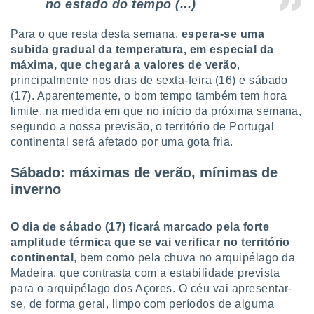
no estado do tempo (...)
tar a
de cookies,
uar a
Para o que resta desta semana,
espera-se uma
osso site
subida gradual da temperatura, em especial da
este caso,
máxima, que chegará a valores de verão
,
lo de que
principalmente nos dias de sexta-feira (16) e sábado
talaremos
(17). Aparentemente, o bom tempo também tem hora
s para
limite, na medida em que no início da próxima semana,
a navegação
segundo a nossa previsão, o território de Portugal
, mas não
continental será afetado por uma gota fria.
s cookies
ar o
Sábado: máximas de verão, mínimas de
nto ou
inverno
ntar
 ou
O dia de sábado (17) ficará marcado pela forte
dos,
amplitude térmica que se vai verificar no território
ssa
ublicidade
continental
, bem como pela chuva no arquipélago da
Madeira, que contrasta com a estabilidade prevista
ada. Pode
para o arquipélago dos Açores. O céu vai apresentar-
nstalação de
se, de forma geral, limpo com períodos de alguma
ceder ao