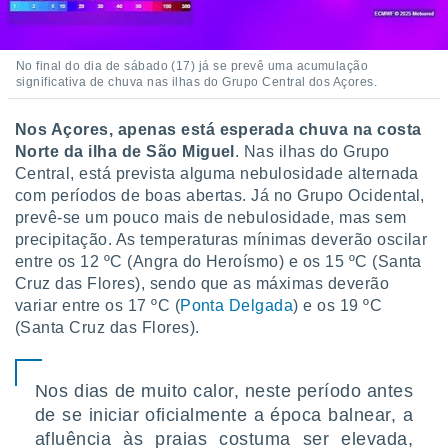
conteúdos.
ção
No final do dia de sábado (17) já se prevê uma acumulação
significativa de chuva nas ilhas do Grupo Central dos Açores.
ão através
de
,
Nos Açores, apenas está esperada chuva na costa
 e
Norte da ilha de São Miguel
. Nas ilhas do Grupo
Central, está prevista alguma nebulosidade alternada
dos,
com períodos de boas abertas. Já no Grupo Ocidental,
publicidade
prevê-se um pouco mais de nebulosidade, mas sem
s, estudos
precipitação. As temperaturas mínimas deverão oscilar
a e
mento de
entre os 12 ºC (Angra do Heroísmo) e os 15 ºC (Santa
Cruz das Flores), sendo que as máximas deverão
variar entre os 17 ºC (
Ponta Delgada
) e os 19 ºC
ossos 1199
(Santa Cruz das Flores).
eiros
Nos dias de muito calor, neste período antes
de se iniciar oficialmente a época balnear, a
afluência às praias costuma ser elevada,