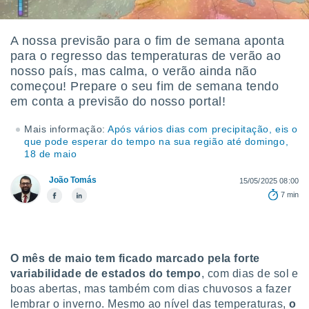
m
 recolhidas
cookies ou
A nossa previsão para o fim de semana aponta
para o regresso das temperaturas de verão ao
, permite-
ar a nossa
nosso país, mas calma, o verão ainda não
ara
começou! Prepare o seu fim de semana tendo
ACEITAR
 fornecer-
em conta a previsão do nosso portal!
E
os de alta
CONTINUAR
sem
Mais informação:
Após vários dias com precipitação, eis o
sto.
que pode esperar do tempo na sua região até domingo,
CONFIGURAÇÕES
18 de maio
o botão
ontinuar",
João Tomás
15/05/2025 08:00
r ao
itando a
7 min
de todos os
óprios ou
parceiros,
rmitem
O mês de maio tem ficado marcado pela forte
lisar o
variabilidade de estados do tempo
, com dias de sol e
nto no
em como
boas abertas, mas também com dias chuvosos a fazer
 um perfil
lembrar o inverno. Mesmo ao nível das temperaturas,
o