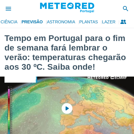
CIÊNCIA
PREVISÃO
ASTRONOMIA
PLANTAS
LAZER
de
Tempo em Portugal para o fim
 da
de semana fará lembrar o
empo.pt) foi
or
verão: temperaturas chegarão
is para
aos 30 ºC. Saiba onde!
e as
 fornecidas
 qualidade.
r a este
s das
opções:
ookies e
 forma
e digital
da,