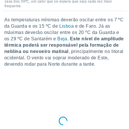
casa dos 30ºC, um calor que se espera que seja cada vez mais
o qual se
frequente.
ara tal,
 o seu
As temperaturas mínimas deverão oscilar entre os 7 ºC
to ou opor-
da Guarda e os 15 ºC de
Lisboa
e de Faro. Já as
essamento
m qualquer
máximas deverão oscilar entre os 20 ºC da Guarda e
ando em “
os 29 ºC de Santarém e
Beja
.
Este nível de amplitude
 ou na
térmica poderá ser responsável pela formação de
neblina ou nevoeiro matinal
, principalmente no litoral
 Cookies
ocidental. O vento vai soprar moderado de Este,
te.
devendo rodar para Norte durante a tarde.
 nossos
s o
o de
e/ou aceder
ões num
utilizar
ados para
publicidade,