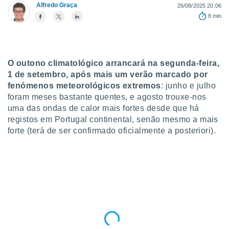
para lhe
Alfredo Graça
26/08/2025 20:06
licidade e
8 min
ados com
esmo. Pode
ais
s na nossa
O outono climatológico arrancará na segunda-feira,
 Cookies
e
1 de setembro, após mais um verão marcado por
u
fenómenos meteorológicos extremos
: junho e julho
nto a
foram meses bastante quentes, e agosto trouxe-nos
omento,
uma das ondas de calor mais fortes desde que há
 botão
registos em Portugal continental, senão mesmo a mais
de cookies
na parte
forte (terá de ser confirmado oficialmente a posteriori).
nossa
.
IVAMENTE,
as
tes a