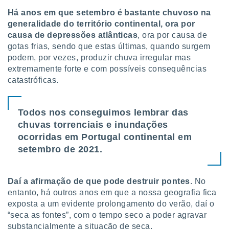
ite através
Há anos em que setembro é bastante chuvoso na
atura,
generalidade do território continental, ora por
 botão
causa de depressões atlânticas
, ora por causa de
gotas frias, sendo que estas últimas, quando surgem
podem, por vezes, produzir chuva irregular mas
nto, nós e
extremamente forte e com possíveis consequências
arceiros
catastróficas.
cookies,
ores únicos
ias
s para
Todos nos conseguimos lembrar
das
 aceder e
chuvas torrenciais e inundações
dados
ocorridas em Portugal continental em
ais como a
setembro de 2021.
 este sitio
eços IP e
ores de
possível
Daí a afirmação de que pode destruir pontes
. No
entanto, há outros anos em que a nossa geografia fica
es possam
exposta a um evidente prolongamento do verão, daí o
os seus
“seca as fontes”, com o tempo seco a poder agravar
oais com
substancialmente a situação de seca.
nteresse