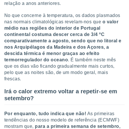
conteúdos.
relação a anos anteriores.
ção
No que concerne à temperatura, os dados plasmados
nas normais climatológicas revelam-nos que
o valor
ão através
médio nas regiões do interior de Portugal
de
continental costuma descer cerca de 3/4 ºC
,
comparativamente a agosto, sendo que no litoral e
 e
nos Arquipélagos da Madeira e dos Açores, a
dos,
descida térmica é menor graças ao efeito
publicidade
termorregulador do oceano
. É também neste mês
s, estudos
que os dias vão ficando gradualmente mais curtos,
a e
pelo que as noites são, de um modo geral, mais
mento de
frescas.
ossos 1199
Irá o calor extremo voltar a repetir-se em
eiros
setembro?
Por enquanto, tudo indica que não!
As primeiras
tendências do nosso modelo de referência (ECMWF)
mostram que,
para a primeira semana de setembro,