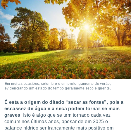
 para
a, utilizar
selecionar
a, criar
personalizar
tilizar
selecionar
dos, medir
nho da
, medir o
o dos
Em muitas ocasiões, setembro é um prolongamento do verão,
r os
evidenciando um estado do tempo geralmente seco e quente.
ravés de
s ou
É esta a origem do ditado “secar as fontes", pois a
s de dados
escassez de água e a seca podem tornar-se mais
es fontes,
 e melhorar
graves
. Isto é algo que se tem tornado cada vez
ilizar dados
comum nos últimos anos, apesar de em 2025 o
ara
balance hídrico ser francamente mais positivo em