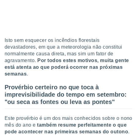
tar a
de cookies,
uar a
osso site
este caso,
lo de que
talaremos
Isto sem esquecer os incêndios florestais
devastadores, em que a meteorologia não constitui
s para
normalmente causa direta, mas sim um fator de
a navegação
, mas não
agravamento.
Por todos estes motivos, muita gente
s cookies
está atenta ao que poderá ocorrer nas próximas
ar o
semanas
.
nto ou
ntar
Provérbio certeiro no que toca à
 ou
imprevisibilidade do tempo em setembro:
dos,
"ou seca as fontes ou leva as pontes"
ssa
ublicidade
Este provérbio é um dos mais conhecidos sobre o nono
ada. Pode
mês do ano e
também resume perfeitamente o que
nstalação de
pode acontecer nas primeiras semanas do outono
.
ceder ao