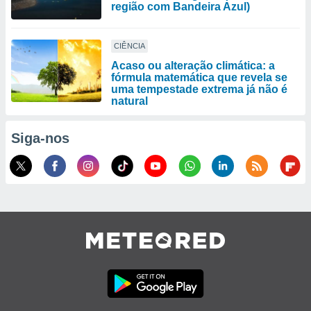
região com Bandeira Azul)
CIÊNCIA
Acaso ou alteração climática: a
fórmula matemática que revela se
uma tempestade extrema já não é
natural
Siga-nos