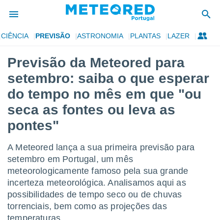
CIÊNCIA
PREVISÃO
ASTRONOMIA
PLANTAS
LAZER
de
Previsão da Meteored para
 da
setembro: saiba o que esperar
empo.pt) foi
or
do tempo no mês em que "ou
is para
seca as fontes ou leva as
e as
 fornecidas
pontes"
 qualidade.
r a este
s das
A Meteored lança a sua primeira previsão para
opções:
setembro em Portugal, um mês
meteorologicamente famoso pela sua grande
ookies e
 forma
incerteza meteorológica. Analisamos aqui as
possibilidades de tempo seco ou de chuvas
e digital
torrenciais, bem como as projeções das
da,
temperaturas.