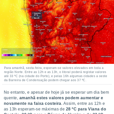
o qual se
ara tal,
 o seu
to ou opor-
essamento
m qualquer
ando em “
 ou na
 Cookies
te.
 nossos
Para amanhã, sexta-feira, esperam-se valores elevados em toda a
s o
região Norte. Entre as 12h e as 13h, o litoral poderá registar valores
até 33 ºC (na cidade do Porto), e pelas 16h algumas cidades a oeste
da Barreira de Condensação podem chegar aos 37 ºC.
o de
No entanto, e apesar de hoje já se esperar um dia bem
e/ou aceder
quente,
amanhã estes valores podem aumentar e
ões num
utilizar
novamente na faixa costeira
. Assim, entre as 12h e
ados para
as 13h esperam-se máximas de
28 ºC para Viana do
publicidade,