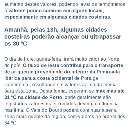
tar a
aumento destes valores, podendo levar os termómetros
de cookies,
a
valores pouco comuns em alguns locais,
uar a
especialmente em algumas cidades costeiras
.
osso site
este caso,
Amanhã, pelas 13h, algumas cidades
lo de que
talaremos
costeiras poderão alcançar ou ultrapassar
os 30 ºC
s para
a navegação
, mas não
O dia de hoje, quinta-feira, trará muito calor ao Norte
s cookies
do país.
O fluxo de leste contribui para o transporte
ar o
de ar quente proveniente do interior da Península
nto ou
Ibérica para a costa ocidental
de Portugal
ntar
 ou
Continental, resultando em valores acima da média
para esta zona. Desta forma, esperam-se
máximas até
dos,
31 ºC na cidade do Porto
, onde geralmente são
ssa
registados valores mais contidos devido à influência
ublicidade
marítima. O Vale do Douro poderá continuar a ser a
zona mais quente da região, com valores na ordem dos
ada. Pode
34 ºC.
nstalação de
ceder ao