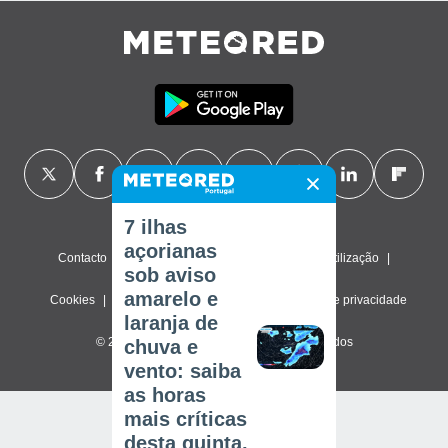
7 ilhas
açorianas
Contacto
Sobre nós
FAQ
Termos de utilização
sob aviso
amarelo e
Cookies
Política de privacidade
Definições de privacidade
laranja de
© 2026 Meteored. Todos os direitos reservados
chuva e
vento: saiba
as horas
mais críticas
desta quinta,