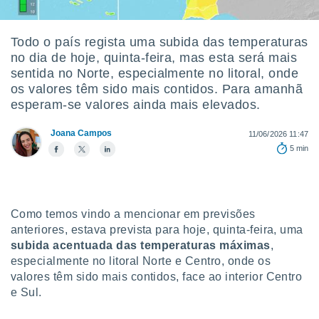
m
 recolhidas
cookies ou
Todo o país regista uma subida das temperaturas
no dia de hoje, quinta-feira, mas esta será mais
, permite-
ar a nossa
sentida no Norte, especialmente no litoral, onde
ara
os valores têm sido mais contidos. Para amanhã
ACEITAR
 fornecer-
esperam-se valores ainda mais elevados.
E
os de alta
CONTINUAR
sem
Joana Campos
11/06/2026 11:47
sto.
5 min
CONFIGURAÇÕES
o botão
ontinuar",
r ao
itando a
Como temos vindo a mencionar em previsões
de todos os
óprios ou
anteriores, estava prevista para hoje, quinta-feira, uma
parceiros,
subida acentuada das temperaturas máximas
,
rmitem
especialmente no litoral Norte e Centro, onde os
lisar o
valores têm sido mais contidos, face ao interior Centro
nto no
e Sul.
em como
 um perfil