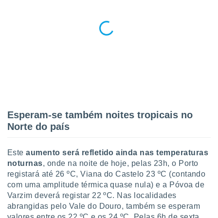
conteúdos.
ção
ão através
de
,
 e
dos,
publicidade
s, estudos
Esperam-se também noites tropicais no
a e
Norte do país
mento de
ossos 1199
Este
aumento será refletido ainda nas temperaturas
eiros
noturnas
, onde na noite de hoje, pelas 23h, o Porto
registará até 26 ºC, Viana do Castelo 23 ºC (contando
com uma amplitude térmica quase nula) e a Póvoa de
Varzim deverá registar 22 ºC. Nas localidades
abrangidas pelo Vale do Douro, também se esperam
valores entre os 22 ºC e os 24 ºC. Pelas 6h de sexta,