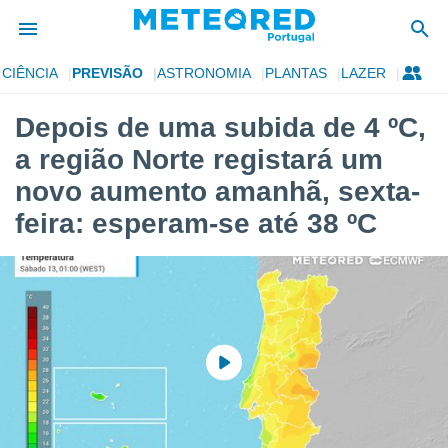
CIÊNCIA
PREVISÃO
ASTRONOMIA
PLANTAS
LAZER
de
Depois de uma subida de 4 ºC,
 da
a região Norte registará um
empo.pt) foi
or
novo aumento amanhã, sexta-
is para
feira: esperam-se até 38 ºC
e as
 fornecidas
 qualidade.
r a este
s das
opções:
ookies e
 forma
e digital
da,