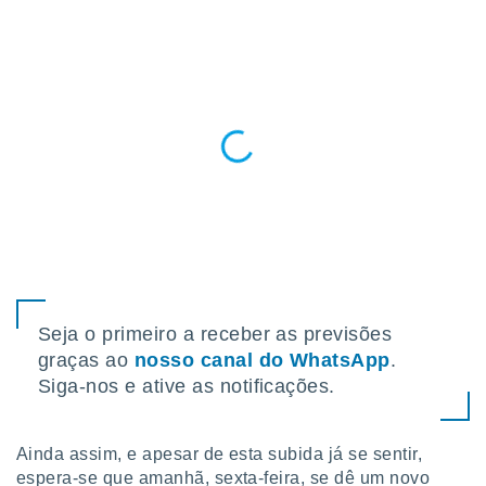
para lhe
licidade e
ados com
esmo. Pode
ais
s na nossa
 Cookies
e
u
nto a
omento,
 botão
de cookies
na parte
nossa
.
Seja o primeiro a receber as previsões
graças ao
nosso canal do WhatsApp
.
IVAMENTE,
Siga-nos e ative as notificações.
as
tes a
Ainda assim, e apesar de esta subida já se sentir,
espera-se que amanhã, sexta-feira, se dê um novo