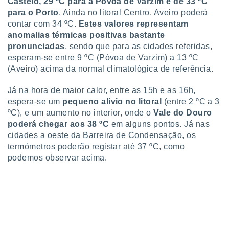
Castelo, 29 ºC para a Póvoa de Varzim e de 33 ºC
 para
para o Porto
. Ainda no litoral Centro, Aveiro poderá
contar com 34 ºC.
Estes valores representam
a, utilizar
anomalias térmicas positivas bastante
selecionar
pronunciadas
, sendo que para as cidades referidas,
a, criar
esperam-se entre 9 ºC (Póvoa de Varzim) a 13 ºC
personalizar
(Aveiro) acima da normal climatológica de referência.
tilizar
selecionar
Já na hora de maior calor, entre as 15h e as 16h,
espera-se um
pequeno alívio no litoral
(entre 2 ºC a 3
dos, medir
ºC), e um aumento no interior, onde o
Vale do Douro
nho da
, medir o
poderá chegar aos 38 ºC
em alguns pontos. Já nas
o dos
cidades a oeste da Barreira de Condensação, os
termómetros poderão registar até 37 ºC, como
r os
podemos observar acima.
ravés de
s ou
s de dados
es fontes,
 e melhorar
ilizar dados
ara