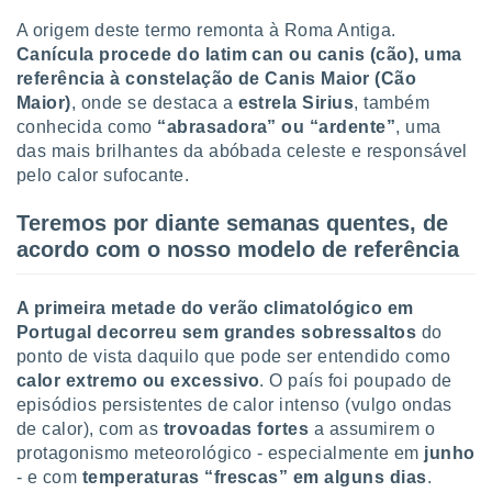
ite através
A origem deste termo remonta à Roma Antiga.
atura,
Canícula procede do latim can ou canis (cão), uma
 botão
referência à constelação de Canis Maior (Cão
Maior)
, onde se destaca a
estrela Sirius
, também
conhecida como
“abrasadora” ou “ardente”
, uma
nto, nós e
das mais brilhantes da abóbada celeste e responsável
arceiros
cookies,
pelo calor sufocante.
ores únicos
ias
Teremos por diante semanas quentes, de
s para
acordo com o nosso modelo de referência
 aceder e
dados
ais como a
A primeira metade do verão climatológico em
 este sitio
Portugal
decorreu sem grandes sobressaltos
do
eços IP e
ponto de vista daquilo que pode ser entendido como
ores de
calor extremo ou excessivo
. O país foi poupado de
possível
episódios persistentes de calor intenso (vulgo ondas
es possam
de calor), com as
trovoadas fortes
a assumirem o
os seus
protagonismo meteorológico - especialmente em
junho
oais com
- e com
temperaturas “frescas” em alguns dias
.
nteresse