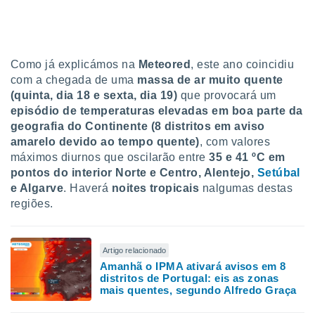
tar a
de cookies,
uar a
osso site
este caso,
Como já explicámos na
Meteored
, este ano coincidiu
lo de que
com a chegada de uma
massa de ar muito quente
talaremos
(quinta, dia 18 e sexta, dia 19)
que provocará um
episódio de temperaturas elevadas em boa parte da
s para
a navegação
geografia do Continente (8 distritos em aviso
, mas não
amarelo devido ao tempo quente)
, com valores
s cookies
máximos diurnos que oscilarão entre
35 e 41 ºC em
ar o
pontos do interior Norte e Centro, Alentejo,
Setúbal
nto ou
e Algarve
. Haverá
noites tropicais
nalgumas destas
ntar
regiões.
 ou
dos,
ssa
Artigo relacionado
ublicidade
Amanhã o IPMA ativará avisos em 8
distritos de Portugal: eis as zonas
ada. Pode
mais quentes, segundo Alfredo Graça
nstalação de
ceder ao