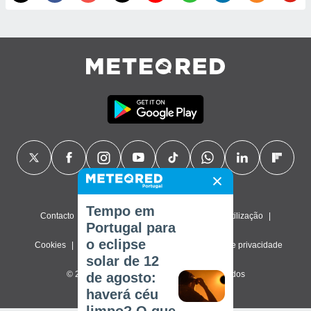
Tempo em
Contacto
Sobre nós
FAQ
Termos de utilização
Portugal para
o eclipse
Cookies
Política de privacidade
Definições de privacidade
solar de 12
© 2026 Meteored. Todos os direitos reservados
de agosto:
haverá céu