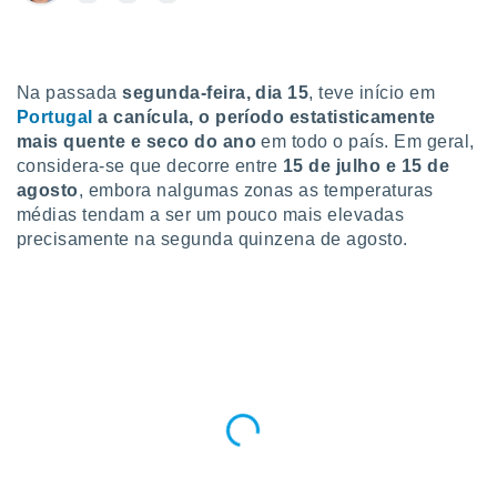
para lhe
licidade e
ados com
esmo. Pode
Na passada
segunda-feira, dia 15
, teve início em
ais
Portugal
a canícula
, o período estatisticamente
s na nossa
mais quente e seco do ano
em todo o país. Em geral,
 Cookies
e
considera-se que decorre entre
15 de julho e 15 de
u
agosto
, embora nalgumas zonas as temperaturas
nto a
médias tendam a ser um pouco mais elevadas
omento,
precisamente na segunda quinzena de agosto.
 botão
de cookies
na parte
nossa
.
IVAMENTE,
as
tes a