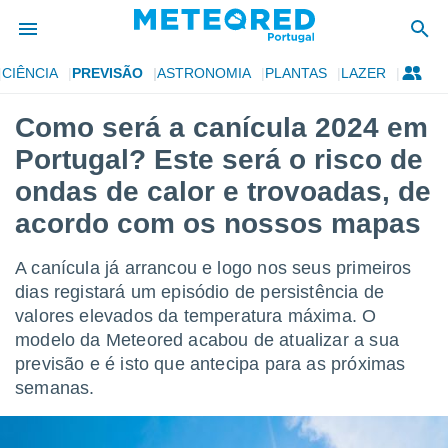
CIÊNCIA
PREVISÃO
ASTRONOMIA
PLANTAS
LAZER
de
Como será a canícula 2024 em
 da
Portugal? Este será o risco de
empo.pt) foi
or
ondas de calor e trovoadas, de
is para
acordo com os nossos mapas
e as
 fornecidas
 qualidade.
A canícula já arrancou e logo nos seus primeiros
r a este
dias registará um episódio de persistência de
s das
opções:
valores elevados da temperatura máxima. O
modelo da Meteored acabou de atualizar a sua
ookies e
previsão e é isto que antecipa para as próximas
 forma
semanas.
e digital
da,