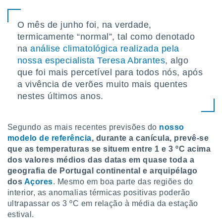
o qual se
ara tal,
O mês de junho foi, na verdade,
 o seu
to ou opor-
termicamente “normal”, tal como denotado
essamento
na
análise climatológica realizada pela
m qualquer
nossa especialista Teresa Abrantes
, algo
ando em “
que foi mais percetível para todos nós, após
 ou na
a vivência de verões muito mais quentes
 Cookies
nestes últimos anos.
te.
 nossos
Segundo as mais recentes previsões do
nosso
modelo de referência
, durante a canícula, prevê-se
s o
que as temperaturas se situem entre 1 e 3 ºC acima
o de
dos valores médios das datas em quase toda a
geografia de Portugal continental e arquipélago
e/ou aceder
dos
Açores
. Mesmo em boa parte das regiões do
ões num
interior, as anomalias térmicas positivas poderão
utilizar
ultrapassar os 3 ºC em relação à média da estação
ados para
estival.
publicidade,