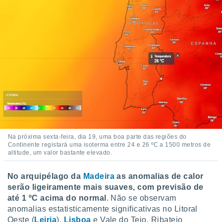
conteúdos.
ção
ão através
de
,
 e
dos,
publicidade
s, estudos
a e
mento de
Na próxima sexta-feira, dia 19, uma boa parte das regiões do
Continente registará uma isoterma entre 24 e 26 ºC a 1500 metros de
altitude, um valor bastante elevado.
ossos 1199
eiros
No arquipélago da
Madeira
as anomalias de calor
serão ligeiramente mais suaves, com previsão de
até 1 ºC acima do normal
. Não se observam
anomalias estatisticamente significativas no Litoral
Oeste (
Leiria
),
Lisboa
e Vale do Tejo, Ribatejo