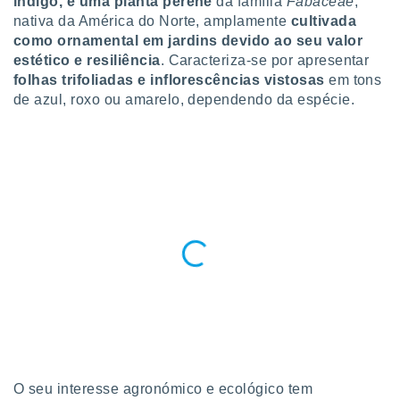
índigo, é uma planta perene
da família
Fabaceae
,
para lhe
nativa da América do Norte, amplamente
cultivada
licidade e
como ornamental em jardins devido ao seu valor
ados com
estético e resiliência
. Caracteriza-se por apresentar
esmo. Pode
folhas trifoliadas e inflorescências vistosas
em tons
ais
de azul, roxo ou amarelo, dependendo da espécie.
s na nossa
 Cookies
e
u
nto a
omento,
 botão
de cookies
na parte
nossa
.
IVAMENTE,
as
tes a
O seu interesse agronómico e ecológico tem