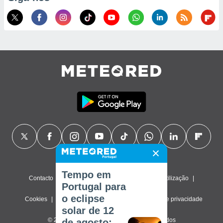
Tempo em
Contacto
Sobre nós
FAQ
Termos de utilização
Portugal para
o eclipse
Cookies
Política de privacidade
Definições de privacidade
solar de 12
© 2026 Meteored. Todos os direitos reservados
de agosto: