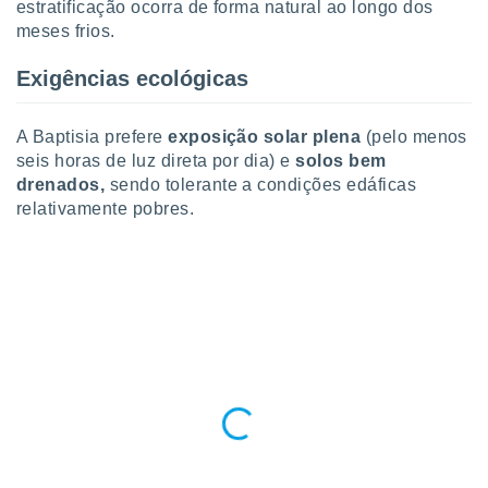
estratificação ocorra de forma natural ao longo dos
ite através
meses frios.
atura,
 botão
Exigências ecológicas
nto, nós e
A Baptisia prefere
exposição solar plena
(pelo menos
arceiros
seis horas de luz direta por dia) e
solos bem
cookies,
drenados,
sendo tolerante a condições edáficas
ores únicos
relativamente pobres.
ias
s para
 aceder e
dados
ais como a
 este sitio
eços IP e
ores de
possível
es possam
os seus
oais com
nteresse