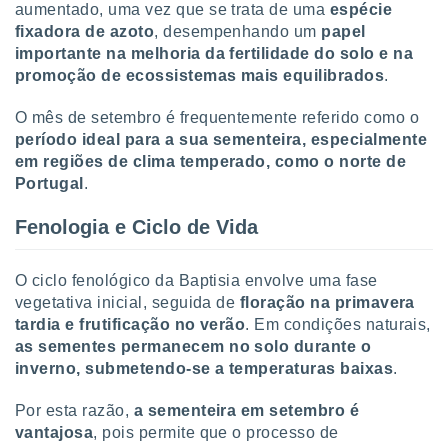
tar a
aumentado, uma vez que se trata de uma
espécie
de cookies,
fixadora de azoto
, desempenhando um
papel
uar a
importante na melhoria da fertilidade do solo e na
osso site
promoção de ecossistemas mais equilibrados
.
este caso,
lo de que
O mês de setembro é frequentemente referido como o
talaremos
período ideal para a sua sementeira, especialmente
s para
em regiões de clima temperado, como o norte de
a navegação
Portugal
.
, mas não
s cookies
Fenologia e Ciclo de Vida
ar o
nto ou
ntar
O ciclo fenológico da Baptisia envolve uma fase
 ou
vegetativa inicial, seguida de
floração na primavera
tardia e frutificação no verão
. Em condições naturais,
dos,
as sementes permanecem no solo durante o
ssa
ublicidade
inverno, submetendo-se a temperaturas baixas
.
ada. Pode
Por esta razão,
a sementeira em setembro é
nstalação de
vantajosa
, pois permite que o processo de
ceder ao