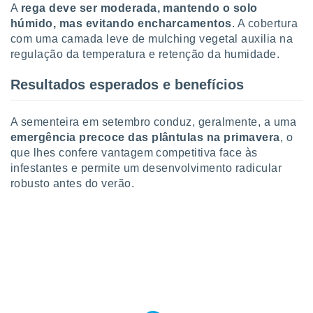
conteúdos.
A
rega deve ser moderada, mantendo o solo
húmido, mas evitando encharcamentos
. A cobertura
ção
com uma camada leve de mulching vegetal auxilia na
regulação da temperatura e retenção da humidade.
ão através
de
Resultados esperados e benefícios
,
 e
A sementeira em setembro conduz, geralmente, a uma
dos,
emergência precoce das plântulas na primavera
, o
publicidade
que lhes confere vantagem competitiva face às
s, estudos
infestantes e permite um desenvolvimento radicular
a e
mento de
robusto antes do verão.
ossos 1199
eiros