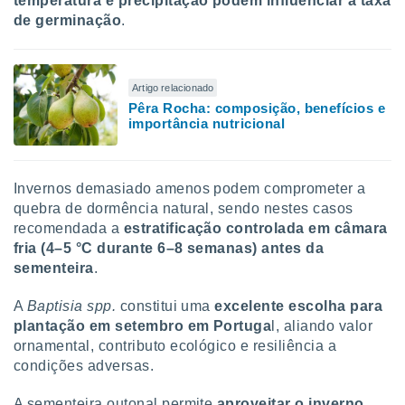
temperatura e precipitação podem influenciar a taxa
de germinação
.
Artigo relacionado
Pêra Rocha: composição, benefícios e
importância nutricional
Invernos demasiado amenos podem comprometer a
quebra de dormência natural, sendo nestes casos
recomendada a
estratificação controlada em câmara
fria (4–5 °C durante 6–8 semanas) antes da
sementeira
.
A
Baptisia spp.
constitui uma
excelente escolha para
plantação em setembro em Portuga
l,
aliando valor
ornamental, contributo ecológico e resiliência a
condições adversas.
A sementeira outonal permite
aproveitar o inverno