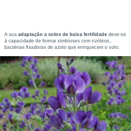
o qual se
ara tal,
 o seu
to ou opor-
essamento
m qualquer
A sua
adaptação a solos de baixa fertilidade
deve-se
ando em “
à capacidade de formar simbioses com rizóbios,
 ou na
bactérias fixadoras de azoto que enriquecem o solo.
 Cookies
te.
 nossos
s o
o de
e/ou aceder
ões num
utilizar
ados para
publicidade,