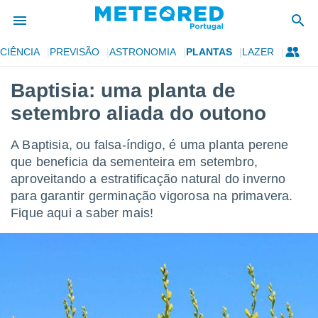
CIÊNCIA
PREVISÃO
ASTRONOMIA
PLANTAS
LAZER
de
Baptisia: uma planta de
 da
setembro aliada do outono
empo.pt) foi
or
is para
A Baptisia, ou falsa-índigo, é uma planta perene
e as
que beneficia da sementeira em setembro,
 fornecidas
aproveitando a estratificação natural do inverno
 qualidade.
r a este
para garantir germinação vigorosa na primavera.
s das
Fique aqui a saber mais!
opções:
ookies e
 forma
e digital
da,