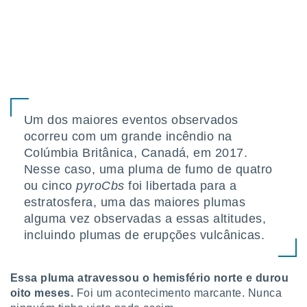
 para
a, utilizar
selecionar
a, criar
personalizar
tilizar
selecionar
Um dos maiores eventos observados
ocorreu com um grande incêndio na
dos, medir
Colúmbia Britânica, Canadá, em 2017.
nho da
, medir o
Nesse caso, uma pluma de fumo de quatro
o dos
ou cinco
pyroCbs
foi libertada para a
estratosfera, uma das maiores plumas
r os
ravés de
alguma vez observadas a essas altitudes,
s ou
incluindo plumas de erupções vulcânicas.
s de dados
es fontes,
 e melhorar
Essa pluma atravessou o hemisfério norte e durou
ilizar dados
oito meses.
Foi um acontecimento marcante. Nunca
ara