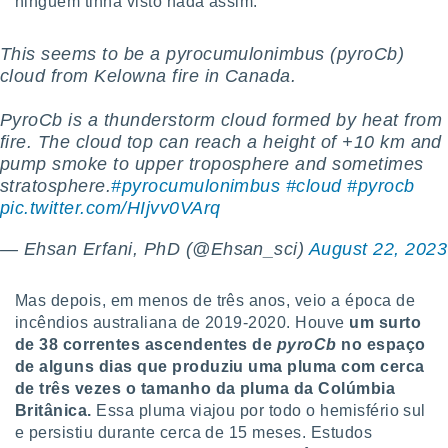
ninguém tinha visto nada assim.
conteúdos.
ção
This seems to be a pyrocumulonimbus (pyroCb)
cloud from Kelowna fire in Canada.
ão através
de
PyroCb is a thunderstorm cloud formed by heat from
,
fire. The cloud top can reach a height of +10 km and
 e
pump smoke to upper troposphere and sometimes
stratosphere.
#pyrocumulonimbus
#cloud
#pyrocb
dos,
publicidade
pic.twitter.com/HIjvv0VArq
s, estudos
a e
— Ehsan Erfani, PhD (@Ehsan_sci)
August 22, 2023
mento de
Mas depois, em menos de três anos, veio a época de
ossos 1199
incêndios australiana de 2019-2020. Houve
um surto
eiros
de 38 correntes ascendentes de
pyroCb
no espaço
de alguns dias que produziu uma pluma com cerca
de três vezes o tamanho da pluma da Colúmbia
Britânica.
Essa pluma viajou por todo o hemisfério sul
e persistiu durante cerca de 15 meses. Estudos