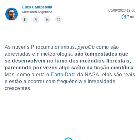
para lhe
Enzo Campetella
licidade e
03/09/2023 12:00
Meteored Argentina
7 min
ados com
esmo. Pode
ais
s na nossa
 Cookies
e
As nuvens Pirocumulonimbus,
pyroCb
como são
u
abreviadas em meteorologia,
são tempestades que
nto a
se desenvolvem no fumo dos incêndios florestais,
omento,
 botão
parecendo por vezes algo saído da ficção científica
.
de cookies
Mas, como alerta o
Earth Data
da NASA, elas são reais
na parte
e estão a ocorrer com frequência e intensidade
nossa
crescentes.
.
IVAMENTE,
as
tes a