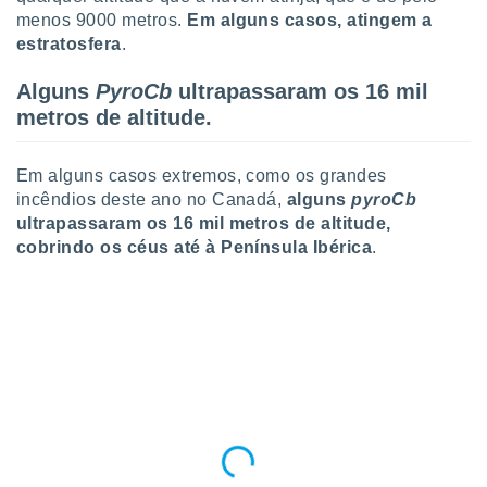
o qual se
menos 9000 metros.
Em alguns casos, atingem a
ara tal,
estratosfera
.
 o seu
to ou opor-
Alguns
PyroCb
ultrapassaram os 16 mil
essamento
metros de altitude.
m qualquer
ando em “
 ou na
Em alguns casos extremos, como os grandes
incêndios deste ano no Canadá,
alguns
pyroCb
 Cookies
te.
ultrapassaram os 16 mil metros de altitude,
cobrindo os céus até à Península Ibérica
.
 nossos
s o
o de
e/ou aceder
ões num
utilizar
ados para
publicidade,