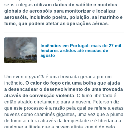
ite através
seus colegas
utilizam dados de satélite e modelos
atura,
globais de aerossóis para monitorizar e localizar
 botão
aerossóis, incluindo poeira, poluição, sal marinho e
fumo, que podem afetar as operações aéreas
.
nto, nós e
arceiros
Incêndios em Portugal: mais de 27 mil
cookies,
hectares ardidos até meados de
ores únicos
agosto
ias
s para
 aceder e
dados
Um evento
pyroCb
é uma trovoada gerada por um
ais como a
incêndio.
O calor do fogo cria uma bolha que ajuda
 este sitio
eços IP e
a desencadear o desenvolvimento de uma trovoada
ores de
através de convecção violenta
. O fumo libertado é
possível
então atraído diretamente para a nuvem. Peterson diz
que este processo é a razão pela qual se refere a estas
es possam
nuvens como chaminés gigantes, uma vez que a pluma
os seus
de fumo acelera através da tempestade e é libertada a
oais com
nteresse
qualquer altitude que a nuvem atinja, que é de pelo