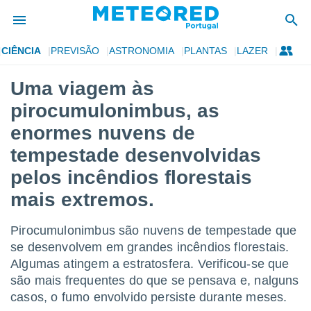
CIÊNCIA
PREVISÃO
ASTRONOMIA
PLANTAS
LAZER
de
Uma viagem às
 da
pirocumulonimbus, as
empo.pt) foi
or
enormes nuvens de
is para
tempestade desenvolvidas
e as
 fornecidas
pelos incêndios florestais
 qualidade.
r a este
mais extremos.
s das
opções:
Pirocumulonimbus são nuvens de tempestade que
ookies e
se desenvolvem em grandes incêndios florestais.
 forma
Algumas atingem a estratosfera. Verificou-se que
são mais frequentes do que se pensava e, nalguns
e digital
casos, o fumo envolvido persiste durante meses.
da,