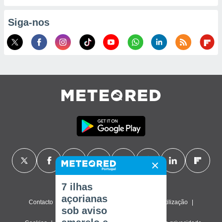
Siga-nos
7 ilhas
açorianas
Contacto
Sobre nós
FAQ
Termos de utilização
sob aviso