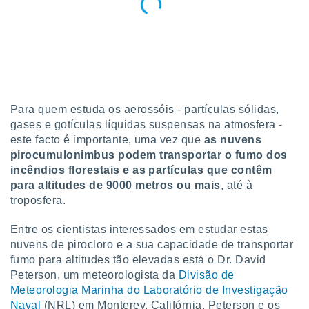
tar a
de cookies,
uar a
osso site
este caso,
lo de que
talaremos
s para
Para quem estuda os aerossóis - partículas sólidas,
a navegação
gases e gotículas líquidas suspensas na atmosfera -
, mas não
este facto é importante, uma vez que
as nuvens
s cookies
pirocumulonimbus podem transportar o fumo dos
ar o
incêndios florestais e as partículas que contêm
nto ou
para altitudes de 9000 metros ou mais
, até à
ntar
troposfera.
 ou
dos,
Entre os cientistas interessados em estudar estas
ssa
nuvens de pirocloro e a sua capacidade de transportar
ublicidade
fumo para altitudes tão elevadas está o Dr. David
Peterson, um meteorologista da
Divisão de
ada. Pode
Meteorologia Marinha do Laboratório de Investigação
nstalação de
Naval
(NRL) em Monterey, Califórnia. Peterson e os
ceder ao