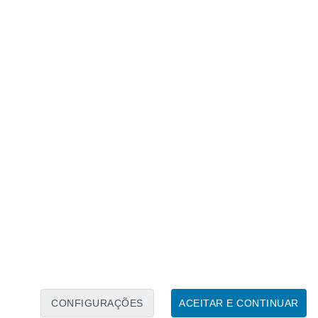
analisa a sua compatibilidade com a teoria
CONFIGURAÇÕES
ACEITAR E CONTINUAR
 aparente" de 70%, ou seja, "muito