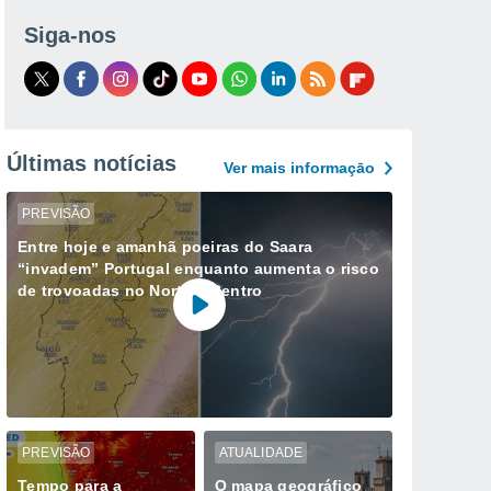
Siga-nos
Últimas notícias
Ver mais informaçāo
PREVISÃO
Entre hoje e amanhã poeiras do Saara
“invadem” Portugal enquanto aumenta o risco
de trovoadas no Norte e Centro
PREVISÃO
ATUALIDADE
Tempo para a
O mapa geográfico