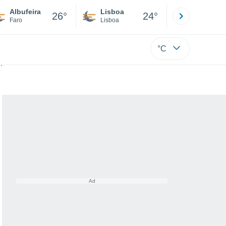
Albufeira
Lisboa
Porto
26°
24°
Faro
Lisboa
Porto
°C