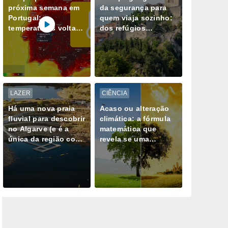
próxima semana em
da segurança para
Portugal:
quem viaja sozinho:
temperaturas voltam
dos refúgios
a subir; máximas na
europeus aos
ordem dos 40 ºC
destinos de maior
regressam ao
risco
continente
LAZER
CIÊNCIA
Há uma nova praia
Acaso ou alteração
fluvial para descobrir
climática: a fórmula
no Algarve (e é a
matemática que
única da região com
revela se uma
Bandeira Azul)
tempestade extrema
já não é natural