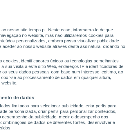
is valores diferentes, mas muito precisos
ema, conhecido como tensão de Hubble,
o a origem da energia escura e o problema
r ao nosso site tempo.pt. Neste caso, informamo-lo de que
navegação no website, mas não utilizaremos cookies para
nteúdos personalizados, embora possa visualizar publicidade
e aceder ao nosso website através desta assinatura, clicando no
s cookies, identificadores únicos ou tecnologias semelhantes
 sua visita a este sitio Web, endereços IP e identificadores de
r os seus dados pessoais com base num interesse legítimo, ao
ou opor-se ao processamento de dados em qualquer altura,
 website.
mento de dados:
dos limitados para selecionar publicidade, criar perfis para
idade personalizada, criar perfis para personalizar conteúdos,
ir o desempenho da publicidade, medir o desempenho dos
 combinações de dados de diferentes fontes, desenvolver e
eúdos.