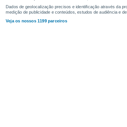
Dados de geolocalização precisos e identificação através da pr
medição de publicidade e conteúdos, estudos de audiência e d
Veja os nossos 1199 parceiros
Para este estudo, foram obtidas soluções numéricas para
de Hubble.
Joana Campos
28/1
O objetivo deste
trabalho
é
explicar 
interpretação geométrica dos ponto
embebidas.