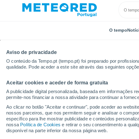
O tempo
Notíc
TODOS
ATUALIDADE
CIÊNCIA
PREVISÃO
ASTRON
Aviso de privacidade
O conteúdo da Tempo.pt (tempo.pt) foi preparado por profissiona
qualidade. Pode aceder a este site através das seguintes opçõe
Aceitar cookies e aceder de forma gratuita
A publicidade digital personalizada, baseada em informações r
permite-nos financiar a nossa atividade para continuar a fornec
Início
Notícias
Ciência
Um novo estudo põe em 
Ao clicar no botão "Aceitar e continuar", pode aceder ao websit
nossos parceiros, que nos permitem seguir e analisar o compo
específico para lhe mostrar publicidade e conteúdos persona
Um novo estudo põe e
nossa
Política de Cookies
e retirar o seu consentimento a qua
disponível na parte inferior da nossa página web.
padrão de expansão d