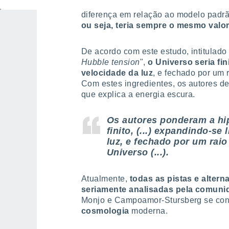
semelhante à presumivelmente observ
diferença em relação ao modelo padr
ou seja, teria sempre o mesmo valor
De acordo com este estudo, intitulado 
Hubble tension
",
o Universo seria fi
velocidade da luz
, e fechado por um 
Com estes ingredientes, os autores de
que explica a energia escura.
Os autores ponderam a hi
finito, (...) expandindo-se
luz, e fechado por um raio
Universo (...).
Atualmente,
todas as pistas e alterna
seriamente analisadas pela comunid
Monjo e Campoamor-Stursberg se con
cosmologia
moderna.