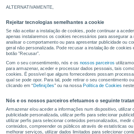
ALTERNATIVAMENTE,
A taxa de expansão do Universo tem do
que não são compatíveis. Este probl
Rejeitar tecnologias semelhantes a cookie
vem juntar-se a outras questões, com
Se não aceitar a instalação de cookies, pode continuar a acede
da planura.
apenas instalaremos os cookies necessários para assegurar a 
analisar o comportamento ou para apresentar publicidade ou co
geral não personalizada. Pode recusar a instalação de cookies 
botão "Recusar".
Com o seu consentimento, nós e os
nossos parceiros
utilizamo
para armazenar, aceder e processar dados pessoais, tais como a
cookies. É possível que alguns fornecedores possam processa
qual se pode opor. Para tal, pode retirar o seu consentimento 
clicando em “
Definições
” ou na nossa
Política de Cookies
neste
Nós e os nossos parceiros efetuamos o seguinte trata
Armazenar e/ou aceder a informações num dispositivo, utilizar da
publicidade personalizada, utilizar perfis para selecionar public
utilizar perfis para selecionar conteúdos personalizados, med
conteúdos, compreender os públicos através de estatísticas ou
melhorar serviços, utilizar dados limitados para selecionar cont