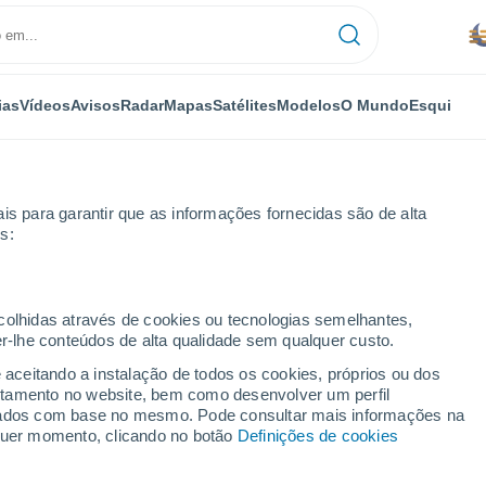
ias
Vídeos
Avisos
Radar
Mapas
Satélites
Modelos
O Mundo
Esqui
OMIA
PLANTAS
LAZER
is para garantir que as informações fornecidas são de alta
s:
ecolhidas através de cookies ou tecnologias semelhantes,
er-lhe conteúdos de alta qualidade sem qualquer custo.
dúvida o modelo padrão de expansão do Universo
e aceitando a instalação de todos os cookies, próprios ou dos
rtamento no website, bem como desenvolver um perfil
lizados com base no mesmo. Pode consultar mais informações na
m dúvida o modelo
lquer momento, clicando no botão
Definições de cookies
o Universo