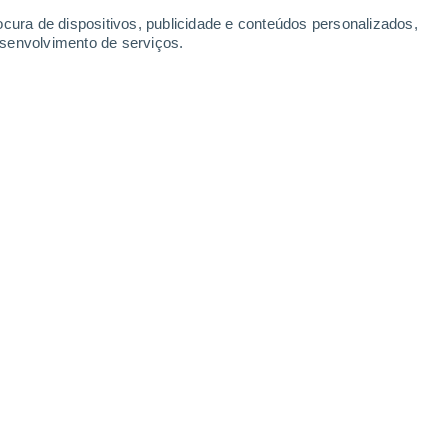
ocura de dispositivos, publicidade e conteúdos personalizados,
esenvolvimento de serviços.
 as densidades de energia/matéria escura e para o parâmetro
0/2023 17:49
3 min
a tensão de Hubble através de uma
s de vista observacionais
em variedades