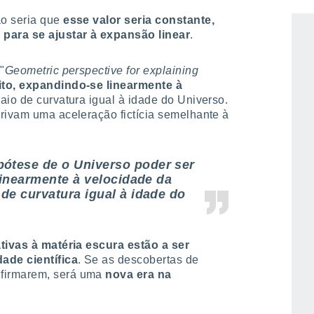
ada no fundo cósmico de microondas". A
ão seria que
esse valor seria constante,
 para se ajustar à expansão linear
.
"
Geometric perspective for explaining
nito, expandindo-se linearmente à
raio de curvatura igual à idade do Universo.
rivam uma aceleração fictícia semelhante à
pótese de o Universo poder ser
 linearmente à velocidade da
 de curvatura igual à idade do
tivas à matéria escura estão a ser
ade científica
. Se as descobertas de
firmarem, será uma
nova era na