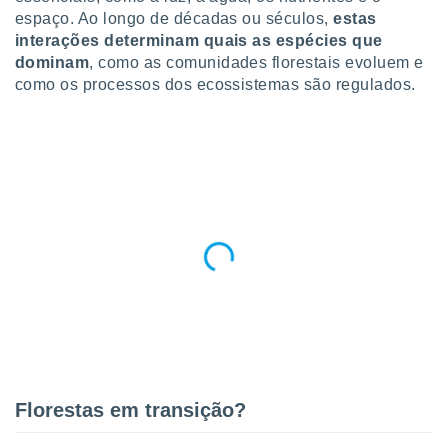
para lhe
espaço. Ao longo de décadas ou séculos,
estas
licidade e
interações determinam quais as espécies que
dominam
, como as comunidades florestais evoluem e
ados com
esmo. Pode
como os processos dos ecossistemas são regulados.
ais
s na nossa
 Cookies
e
u
nto a
omento,
 botão
de cookies
na parte
nossa
.
IVAMENTE,
as
Florestas em transição?
tes a