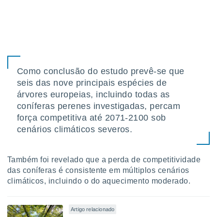
conteúdos.
ção
ão através
de
,
Como conclusão do estudo prevê-se que
 e
seis das nove principais espécies de
dos,
árvores europeias, incluindo todas as
publicidade
coníferas perenes investigadas, percam
s, estudos
força competitiva até 2071-2100 sob
a e
mento de
cenários climáticos severos.
ossos 1199
Também foi revelado que a perda de competitividade
eiros
das coníferas é consistente em múltiplos cenários
climáticos, incluindo o do aquecimento moderado.
Artigo relacionado