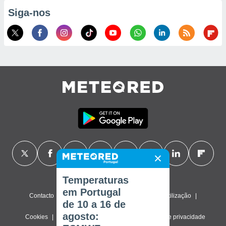
Siga-nos
Temperaturas
em Portugal
Contacto
Sobre nós
FAQ
Termos de utilização
de 10 a 16 de
agosto:
Cookies
Política de privacidade
Definições de privacidade