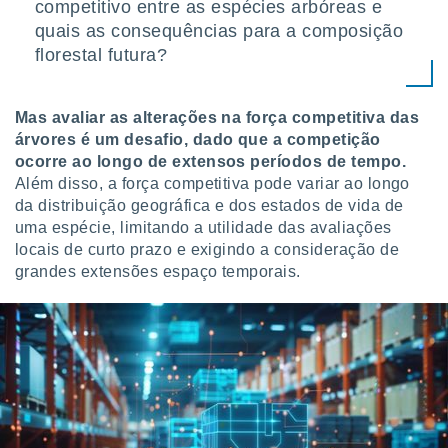
competitivo entre as espécies arbóreas e
ite através
quais as consequências para a composição
atura,
 botão
florestal futura?
Mas avaliar as alterações na força competitiva das
nto, nós e
árvores é um desafio, dado que a competição
arceiros
cookies,
ocorre ao longo de extensos períodos de tempo.
ores únicos
Além disso, a força competitiva pode variar ao longo
ias
da distribuição geográfica e dos estados de vida de
s para
uma espécie, limitando a utilidade das avaliações
 aceder e
locais de curto prazo e exigindo a consideração de
dados
grandes extensões espaço temporais.
ais como a
 este sitio
eços IP e
ores de
possível
es possam
os seus
oais com
nteresse