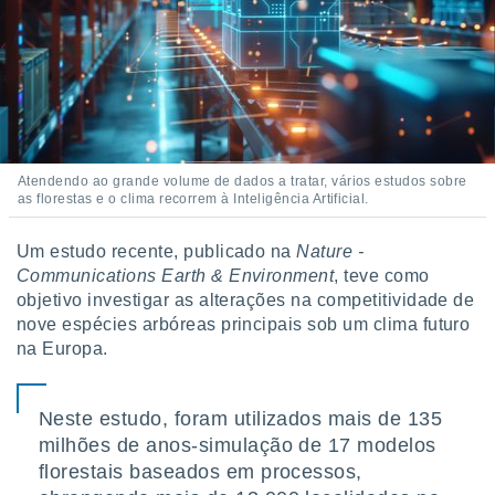
o qual se
ara tal,
 o seu
to ou opor-
essamento
m qualquer
ando em “
 ou na
Atendendo ao grande volume de dados a tratar, vários estudos sobre
as florestas e o clima recorrem à Inteligência Artificial.
 Cookies
te.
Um estudo recente, publicado na
Nature -
 nossos
Communications Earth & Environment
, teve como
objetivo investigar as alterações na competitividade de
s o
nove espécies arbóreas principais sob um clima futuro
na Europa.
o de
e/ou aceder
Neste estudo, foram utilizados mais de 135
ões num
milhões de anos-simulação de 17 modelos
utilizar
ados para
florestais baseados em processos,
publicidade,