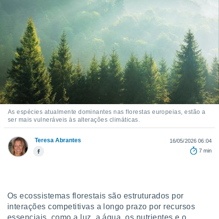
m
 recolhidas
cookies ou
, permite-
ar a nossa
ara
ACEITAR
 fornecer-
E
os de alta
CONTINUAR
sem
sto.
CONFIGURAÇÕES
o botão
As espécies atualmente dominantes nas florestas europeias, estão a
ontinuar",
ser mais vulneráveis às alterações climáticas.
r ao
itando a
Teresa Abrantes
16/05/2026 06:04
de todos os
7 min
óprios ou
parceiros,
rmitem
lisar o
nto no
Os ecossistemas florestais são estruturados por
em como
interações competitivas a longo prazo por recursos
 um perfil
essenciais, como a luz, a água, os nutrientes e o