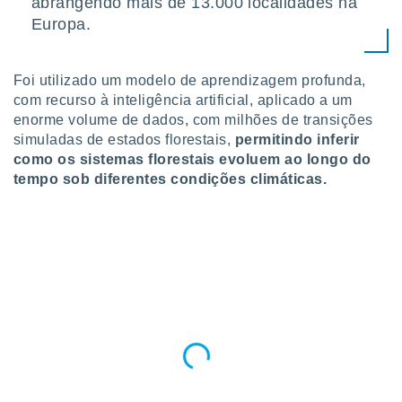
abrangendo mais de 13.000 localidades na
 para
Europa.
a, utilizar
selecionar
Foi utilizado um modelo de aprendizagem profunda,
a, criar
com recurso à inteligência artificial, aplicado a um
personalizar
enorme volume de dados, com milhões de transições
tilizar
simuladas de estados florestais,
permitindo inferir
selecionar
como os sistemas florestais evoluem ao longo do
tempo sob diferentes condições climáticas.
dos, medir
nho da
, medir o
o dos
r os
ravés de
s ou
s de dados
es fontes,
 e melhorar
ilizar dados
ara