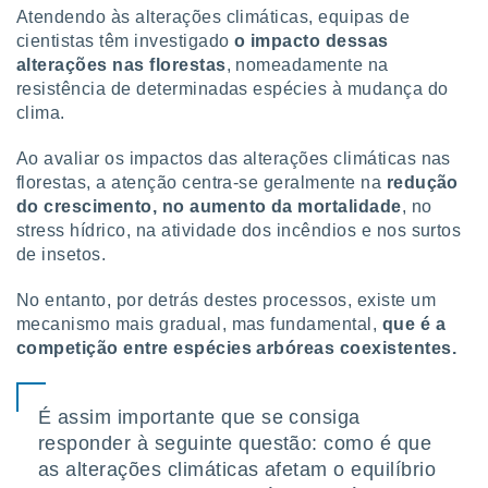
tar a
Atendendo às alterações climáticas, equipas de
de cookies,
cientistas têm investigado
o impacto dessas
uar a
alterações nas florestas
, nomeadamente na
osso site
resistência de determinadas espécies à mudança do
este caso,
lo de que
clima.
talaremos
Ao avaliar os impactos das alterações climáticas nas
s para
florestas, a atenção centra-se geralmente na
redução
a navegação
do crescimento, no aumento da mortalidade
, no
, mas não
stress hídrico, na atividade dos incêndios e nos surtos
s cookies
de insetos.
ar o
nto ou
ntar
No entanto, por detrás destes processos, existe um
 ou
mecanismo mais gradual, mas fundamental,
que é a
competição entre espécies arbóreas coexistentes.
dos,
ssa
ublicidade
É assim importante que se consiga
ada. Pode
responder à seguinte questão: como é que
nstalação de
as alterações climáticas afetam o equilíbrio
ceder ao