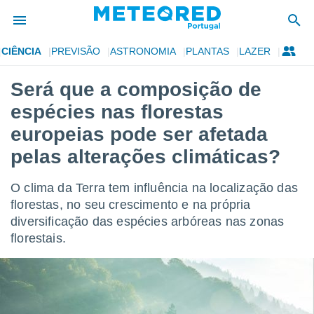
CIÊNCIA
PREVISÃO
ASTRONOMIA
PLANTAS
LAZER
de
Será que a composição de
 da
espécies nas florestas
empo.pt) foi
or
europeias pode ser afetada
is para
pelas alterações climáticas?
e as
 fornecidas
 qualidade.
O clima da Terra tem influência na localização das
r a este
florestas, no seu crescimento e na própria
s das
opções:
diversificação das espécies arbóreas nas zonas
florestais.
ookies e
 forma
e digital
da,