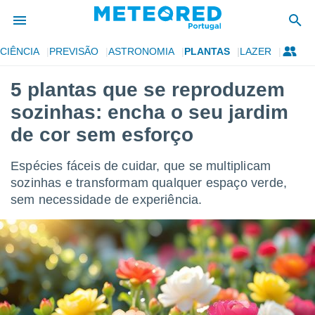
CIÊNCIA
PREVISÃO
ASTRONOMIA
PLANTAS
LAZER
de
5 plantas que se reproduzem
 da
sozinhas: encha o seu jardim
empo.pt) foi
or
de cor sem esforço
is para
e as
Espécies fáceis de cuidar, que se multiplicam
 fornecidas
 qualidade.
sozinhas e transformam qualquer espaço verde,
r a este
sem necessidade de experiência.
s das
opções:
ookies e
 forma
e digital
da,