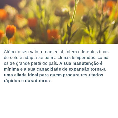
 para
a, utilizar
selecionar
a, criar
personalizar
tilizar
selecionar
Além do seu valor ornamental, tolera diferentes tipos
dos, medir
de solo e adapta-se bem a climas temperados, como
nho da
os de grande parte do país.
A sua manutenção é
, medir o
o dos
mínima e a sua capacidade de expansão torna-a
uma aliada ideal para quem procura resultados
r os
rápidos e duradouros
.
ravés de
s ou
s de dados
es fontes,
 e melhorar
ilizar dados
ara