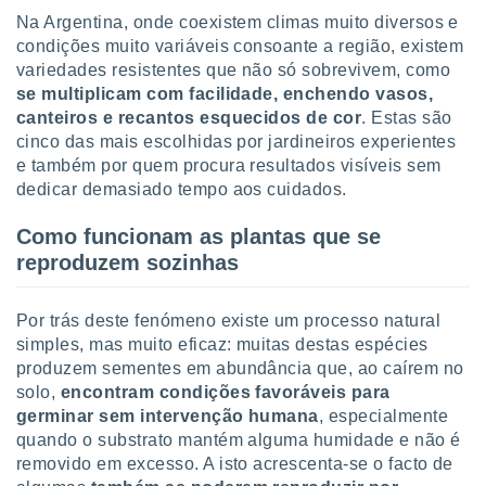
tar a
Na Argentina, onde coexistem climas muito diversos e
de cookies,
condições muito variáveis consoante a região, existem
uar a
osso site
variedades resistentes que não só sobrevivem, como
este caso,
se multiplicam com facilidade, enchendo vasos,
lo de que
canteiros e recantos esquecidos de cor
. Estas são
talaremos
cinco das mais escolhidas por jardineiros experientes
e também por quem procura resultados visíveis sem
s para
dedicar demasiado tempo aos cuidados.
a navegação
, mas não
s cookies
Como funcionam as plantas que se
ar o
reproduzem sozinhas
nto ou
ntar
 ou
Por trás deste fenómeno existe um processo natural
simples, mas muito eficaz: muitas destas espécies
dos,
produzem sementes em abundância que, ao caírem no
ssa
solo,
encontram condições favoráveis para
ublicidade
germinar sem intervenção humana
, especialmente
ada. Pode
quando o substrato mantém alguma humidade e não é
nstalação de
removido em excesso. A isto acrescenta-se o facto de
ceder ao