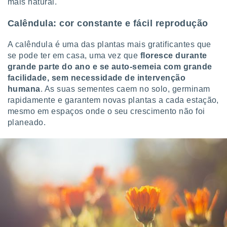
mais natural.
o qual se
ara tal,
Calêndula: cor constante e fácil reprodução
 o seu
to ou opor-
A calêndula é uma das plantas mais gratificantes que
essamento
se pode ter em casa, uma vez que
floresce durante
m qualquer
ando em “
grande parte do ano e se auto-semeia com grande
 ou na
facilidade, sem necessidade de intervenção
humana
. As suas sementes caem no solo, germinam
 Cookies
rapidamente e garantem novas plantas a cada estação,
te.
mesmo em espaços onde o seu crescimento não foi
planeado.
 nossos
s o
o de
e/ou aceder
ões num
utilizar
ados para
publicidade,