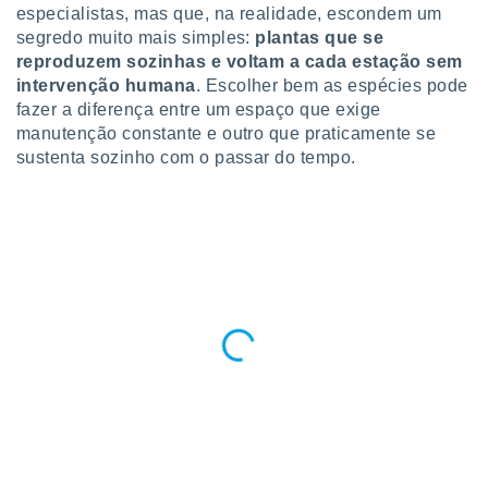
para lhe
especialistas, mas que, na realidade, escondem um
licidade e
segredo muito mais simples:
plantas que se
reproduzem sozinhas e voltam a cada estação sem
ados com
intervenção humana
. Escolher bem as espécies pode
esmo. Pode
fazer a diferença entre um espaço que exige
ais
s na nossa
manutenção constante e outro que praticamente se
 Cookies
e
sustenta sozinho com o passar do tempo.
u
nto a
omento,
 botão
de cookies
na parte
nossa
.
IVAMENTE,
as
tes a