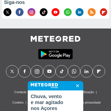
Siga-nos
Contacto
Sobre nós
FAQ
Termos de utilização
Chuva, vento
e mar agitado
Cookies
Política de privacidade
Definições de privacidade
nos Açores