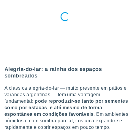
conteúdos.
ção
ão através
de
,
 e
dos,
publicidade
s, estudos
Alegria-do-lar: a rainha dos espaços
a e
sombreados
mento de
A clássica alegria-do-lar — muito presente em pátios e
ossos 1199
varandas argentinas — tem uma vantagem
eiros
fundamental:
pode reproduzir-se tanto por sementes
como por estacas, e até mesmo de forma
espontânea em condições favoráveis
. Em ambientes
húmidos e com sombra parcial, costuma expandir-se
rapidamente e cobrir espaços em pouco tempo.