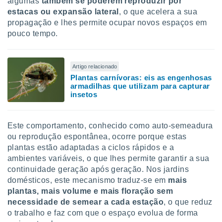
algumas
também se poderem reproduzir por
ite através
estacas ou expansão lateral
, o que acelera a sua
atura,
propagação e lhes permite ocupar novos espaços em
 botão
pouco tempo.
nto, nós e
Artigo relacionado
arceiros
Plantas carnívoras: eis as engenhosas
cookies,
armadilhas que utilizam para capturar
ores únicos
insetos
ias
s para
 aceder e
Este comportamento, conhecido como auto-semeadura
dados
ais como a
ou reprodução espontânea, ocorre porque estas
 este sitio
plantas estão adaptadas a ciclos rápidos e a
eços IP e
ambientes variáveis, o que lhes permite garantir a sua
ores de
continuidade geração após geração. Nos jardins
possível
domésticos, este mecanismo traduz-se em
mais
plantas, mais volume e mais floração sem
es possam
os seus
necessidade de semear a cada estação
, o que reduz
oais com
o trabalho e faz com que o espaço evolua de forma
nteresse