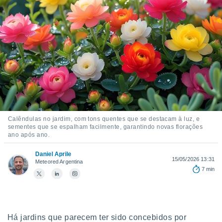
m
 recolhidas
cookies ou
, permite-
ar a nossa
ara
ACEITAR
 fornecer-
E
os de alta
CONTINUAR
sem
sto.
CONFIGURAÇÕES
o botão
Calêndulas no jardim, com tons quentes que se destacam à luz, e
ontinuar",
sementes que se espalham facilmente, garantindo novas florações
r ao
ano após ano.
itando a
de todos os
Daniel Aprile
óprios ou
15/05/2026 13:31
Meteored Argentina
parceiros,
7 min
rmitem
lisar o
nto no
em como
 um perfil
Há jardins que parecem ter sido concebidos por