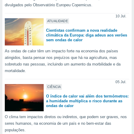
ite através
divulgados pelo Observatório Europeu Copernicus.
atura,
 botão
10 Jul.
ATUALIDADE
Cientistas confirmam a nova realidade
climática da Europa: diga adeus aos verões
nto, nós e
sem ondas de calor
arceiros
cookies,
As ondas de calor têm um impacto forte na economia dos países
ores únicos
atingidos, basta pensar nos prejuízos que há na agricultura, mas
ias
sobretudo nas pessoas, incluindo um aumento da morbilidade e da
s para
 aceder e
mortalidade.
dados
ais como a
05 Jul.
 este sitio
CIÊNCIA
eços IP e
O índice de calor vai além dos termómetros:
ores de
a humidade multiplica o risco durante as
possível
ondas de calor
es possam
O clima tem impactos diretos ou indiretos, que podem ser graves, nos
os seus
seres humanos, na economia de um país e no bem-estar das
oais com
populações.
nteresse