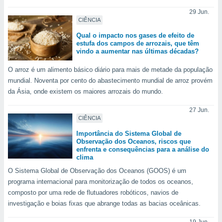
o qual se
29 Jun.
ara tal,
CIÊNCIA
 o seu
to ou opor-
Qual o impacto nos gases de efeito de
estufa dos campos de arrozais, que têm
essamento
vindo a aumentar nas últimas décadas?
m qualquer
ando em “
O arroz é um alimento básico diário para mais de metade da população
 ou na
mundial. Noventa por cento do abastecimento mundial de arroz provém
da Ásia, onde existem os maiores arrozais do mundo.
 Cookies
te.
27 Jun.
CIÊNCIA
 nossos
Importância do Sistema Global de
s o
Observação dos Oceanos, riscos que
enfrenta e consequências para a análise do
clima
o de
O Sistema Global de Observação dos Oceanos (GOOS) é um
e/ou aceder
programa internacional para monitorização de todos os oceanos,
ões num
composto por uma rede de flutuadores robóticos, navios de
utilizar
investigação e boias fixas que abrange todas as bacias oceânicas.
ados para
publicidade,