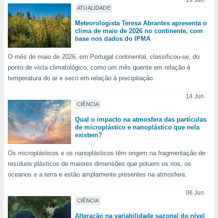
19 Jun.
 para
ATUALIDADE
Meteorologista Teresa Abrantes apresenta o
a, utilizar
clima de maio de 2026 no continente, com
selecionar
base nos dados do IPMA
a, criar
O mês de maio de 2026, em Portugal continental, classificou-se, do
personalizar
ponto de vista climatológico, como um mês quente em relação à
tilizar
temperatura do ar e seco em relação à precipitação.
selecionar
14 Jun.
dos, medir
CIÊNCIA
nho da
, medir o
Qual o impacto na atmosfera das partículas
o dos
de microplástico e nanoplástico que nela
existem?
r os
Os microplásticos e os nanoplásticos têm origem na fragmentação de
ravés de
s ou
resíduos plásticos de maiores dimensões que poluem os rios, os
s de dados
oceanos e a terra e estão amplamente presentes na atmosfera.
es fontes,
 e melhorar
06 Jun.
ilizar dados
CIÊNCIA
ara
Alteração na variabilidade sazonal do nível