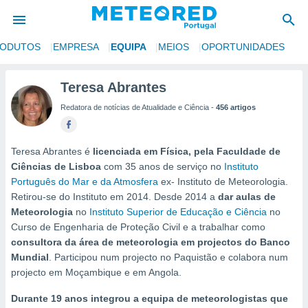
RODUTOS
EMPRESA
EQUIPA
MEIOS
OPORTUNIDADES
de
Teresa Abrantes
 da
Redatora de notícias de Atualidade e Ciência -
456 artigos
empo.pt) foi
or
is para
e as
Teresa Abrantes é
licenciada em Física, pela Faculdade de
 fornecidas
Ciências de Lisboa
com 35 anos de serviço no
Instituto
 qualidade.
Português do Mar e da Atmosfera
ex- Instituto de Meteorologia.
r a este
Retirou-se do Instituto em 2014. Desde 2014 a
dar aulas de
s das
Meteorologia
no
Instituto Superior de Educação e Ciência
no
opções:
Curso de Engenharia de Proteção Civil e a trabalhar como
ookies e
consultora da área de meteorologia em projectos do Banco
 forma
Mundial
. Participou num projecto no Paquistão e colabora num
projecto em Moçambique e em Angola.
e digital
Durante 19 anos integrou a equipa de meteorologistas que
da,