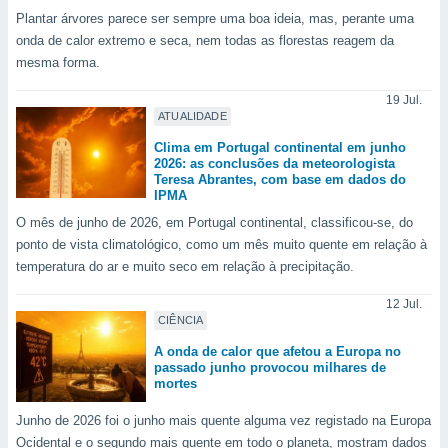
tar a
Plantar árvores parece ser sempre uma boa ideia, mas, perante uma
de cookies,
onda de calor extremo e seca, nem todas as florestas reagem da
uar a
osso site
mesma forma.
este caso,
lo de que
19 Jul.
ATUALIDADE
talaremos
Clima em Portugal continental em junho
s para
2026: as conclusões da meteorologista
a navegação
Teresa Abrantes, com base em dados do
, mas não
IPMA
s cookies
O mês de junho de 2026, em Portugal continental, classificou-se, do
ar o
ponto de vista climatológico, como um mês muito quente em relação à
nto ou
temperatura do ar e muito seco em relação à precipitação.
ntar
 ou
12 Jul.
CIÊNCIA
dos,
ssa
A onda de calor que afetou a Europa no
ublicidade
passado junho provocou milhares de
mortes
ada. Pode
Junho de 2026 foi o junho mais quente alguma vez registado na Europa
nstalação de
ceder ao
Ocidental e o segundo mais quente em todo o planeta, mostram dados