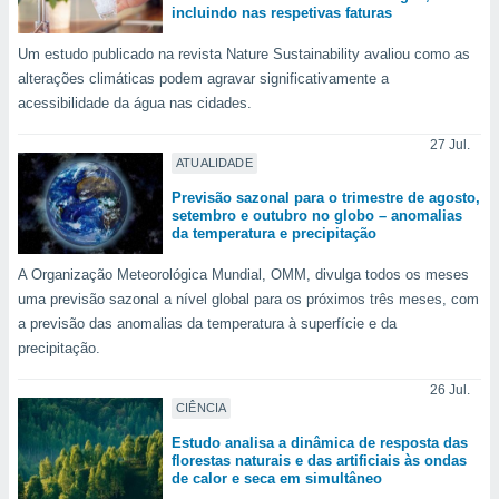
para lhe
incluindo nas respetivas faturas
licidade e
Um estudo publicado na revista Nature Sustainability avaliou como as
ados com
alterações climáticas podem agravar significativamente a
esmo. Pode
acessibilidade da água nas cidades.
ais
s na nossa
27 Jul.
 Cookies
e
ATUALIDADE
u
nto a
Previsão sazonal para o trimestre de agosto,
setembro e outubro no globo – anomalias
omento,
da temperatura e precipitação
 botão
de cookies
A Organização Meteorológica Mundial, OMM, divulga todos os meses
na parte
uma previsão sazonal a nível global para os próximos três meses, com
nossa
a previsão das anomalias da temperatura à superfície e da
.
precipitação.
IVAMENTE,
26 Jul.
CIÊNCIA
as
Estudo analisa a dinâmica de resposta das
tes a
florestas naturais e das artificiais às ondas
de calor e seca em simultâneo