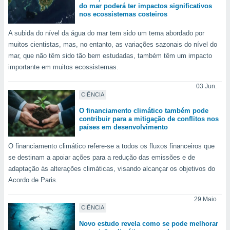
conteúdos.
do mar poderá ter impactos significativos
nos ecossistemas costeiros
ção
A subida do nível da água do mar tem sido um tema abordado por
muitos cientistas, mas, no entanto, as variações sazonais do nível do
ão através
de
mar, que não têm sido tão bem estudadas, também têm um impacto
,
importante em muitos ecossistemas.
 e
03 Jun.
dos,
CIÊNCIA
publicidade
O financiamento climático também pode
s, estudos
contribuir para a mitigação de conflitos nos
a e
países em desenvolvimento
mento de
O financiamento climático refere-se a todos os fluxos financeiros que
se destinam a apoiar ações para a redução das emissões e de
ossos 1199
adaptação ás alterações climáticas, visando alcançar os objetivos do
eiros
Acordo de Paris.
29 Maio
CIÊNCIA
Novo estudo revela como se pode melhorar