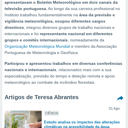
m
apresentavam o Boletim Meteorológico em dois canais da
 recolhidas
televisão portuguesa.
Ao longo da sua carreira profissional no
cookies ou
Instituto trabalhou fundamentalmente na
área da previsão e
vigilância meteorológica, ocupou diferentes cargos
, permite-
directivos
, integrou diversos grupos de trabalho nacionais e
ar a nossa
internacionais e foi
representante nacional em diferentes
ara
ACEITAR
 fornecer-
grupos e comités internacionais
, nomeadamente da
E
os de alta
Organização Meteorológica Mundial
e membro da Associação
CONTINUAR
sem
Portuguesa de Meteorologia e Geofísica.
sto.
CONFIGURAÇÕES
Participou e apresentou trabalhos em diversas conferências
o botão
nacionais e internacionais
, relacionados mais com a sua
ontinuar",
r ao
especialização, previsão do tempo e deteção remota e apoio
itando a
meteorológico ao combate de incêndios florestais.
de todos os
óprios ou
Artigos de Teresa Abrantes
parceiros,
rmitem
lisar o
01 Ago.
nto no
CIÊNCIA
em como
Estudo analisa os impactos das alterações
 um perfil
climáticas na acessibilidade da água,