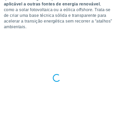
conteúdos.
aplicável a outras fontes de energia renovável
,
como a solar fotovoltaica ou a eólica
offshore
. Trata-se
ção
de criar uma base técnica sólida e transparente para
acelerar a transição energética sem recorrer a “atalhos”
ão através
ambientais.
de
,
 e
dos,
publicidade
s, estudos
a e
mento de
ossos 1199
eiros