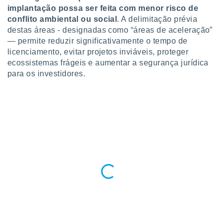
o qual se
implantação possa ser feita com menor risco de
ara tal,
conflito ambiental ou social
. A delimitação prévia
 o seu
destas áreas - designadas como “áreas de aceleração”
to ou opor-
— permite reduzir significativamente o tempo de
essamento
licenciamento, evitar projetos inviáveis, proteger
m qualquer
ecossistemas frágeis e aumentar a segurança jurídica
ando em “
 ou na
para os investidores.
 Cookies
te.
 nossos
s o
o de
e/ou aceder
ões num
utilizar
ados para
publicidade,