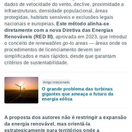
ite através
dados de velocidade do vento, declive, proximidade a
atura,
infraestruturas, densidade populacional, áreas
 botão
protegidas, habitats sensíveis e exclusões legais
nacionais e europeias.
Este método alinha-se
diretamente com a nova Diretiva das Energias
nto, nós e
Renováveis (RED III)
, aprovada em 2023, que introduz
arceiros
o conceito de
renewables go-to areas
— áreas onde os
cookies,
procedimentos de licenciamento devem ser
ores únicos
simplificados e mais rápidos, desde que garantam
ias
critérios de sustentabilidade.
s para
 aceder e
dados
ais como a
Artigo relacionado
 este sitio
O grande problema das turbinas
eços IP e
gigantes que ameaça o futuro da
ores de
energia eólica
possível
es possam
A proposta dos autores não é restringir a expansão
os seus
da energia renovável, mas orientá-la
oais com
estrategicamente para territórios onde a
nteresse