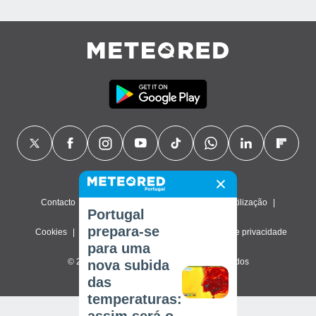
Contacto
Sobre nós
FAQ
Termos de utilização
Portugal
prepara-se
Cookies
Política de privacidade
Definições de privacidade
para uma
© 2026 Meteored. Todos os direitos reservados
nova subida
das
temperaturas: