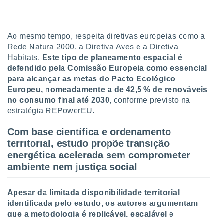
 para
a, utilizar
selecionar
Ao mesmo tempo, respeita diretivas europeias como a
Rede Natura 2000, a Diretiva Aves e a Diretiva
a, criar
Habitats.
Este tipo de planeamento espacial é
personalizar
defendido pela Comissão Europeia como essencial
tilizar
para alcançar as metas do Pacto Ecológico
selecionar
Europeu, nomeadamente a de 42,5 % de renováveis
dos, medir
no consumo final até 2030
, conforme previsto na
nho da
estratégia REPowerEU.
, medir o
o dos
Com base científica e ordenamento
territorial, estudo propõe transição
r os
ravés de
energética acelerada sem comprometer
s ou
ambiente nem justiça social
s de dados
es fontes,
 e melhorar
Apesar da limitada disponibilidade territorial
ilizar dados
identificada pelo estudo, os autores argumentam
ara
que a metodologia é replicável, escalável e