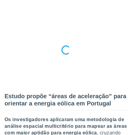
tar a
de cookies,
uar a
osso site
este caso,
lo de que
talaremos
s para
a navegação
, mas não
s cookies
ar o
nto ou
ntar
 ou
Estudo propõe “áreas de aceleração” para
dos,
orientar a energia eólica em Portugal
ssa
ublicidade
Os investigadores aplicaram uma metodologia de
ada. Pode
análise espacial multicritério para mapear as áreas
nstalação de
com maior aptidão para energia eólica
, cruzando
ceder ao