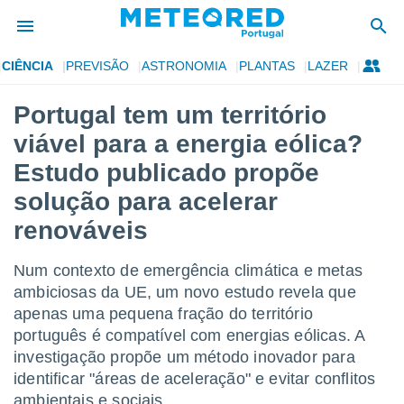
CIÊNCIA
PREVISÃO
ASTRONOMIA
PLANTAS
LAZER
de
Portugal tem um território
 da
viável para a energia eólica?
empo.pt) foi
or
Estudo publicado propõe
is para
solução para acelerar
e as
 fornecidas
renováveis
 qualidade.
r a este
s das
Num contexto de emergência climática e metas
opções:
ambiciosas da UE, um novo estudo revela que
apenas uma pequena fração do território
ookies e
 forma
português é compatível com energias eólicas. A
investigação propõe um método inovador para
e digital
identificar "áreas de aceleração" e evitar conflitos
da,
ambientais e sociais.