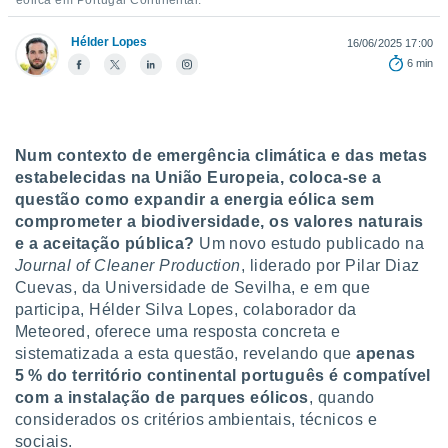
eólica em Portugal Continental.
para lhe
licidade e
Hélder Lopes
16/06/2025 17:00
ados com
6 min
esmo. Pode
ais
s na nossa
 Cookies
e
Num contexto de emergência climática e das metas
u
estabelecidas na União Europeia, coloca-se a
nto a
omento,
questão como expandir a energia eólica sem
 botão
comprometer a biodiversidade, os valores naturais
de cookies
e a aceitação pública?
Um novo estudo publicado na
na parte
Journal of Cleaner Production
, liderado por Pilar Diaz
nossa
Cuevas, da Universidade de Sevilha, e em que
.
participa, Hélder Silva Lopes, colaborador da
IVAMENTE,
Meteored, oferece uma resposta concreta e
sistematizada a esta questão, revelando que
apenas
5 % do território continental português é compatível
as
com a instalação de parques eólicos
, quando
tes a
considerados os critérios ambientais, técnicos e
sociais.