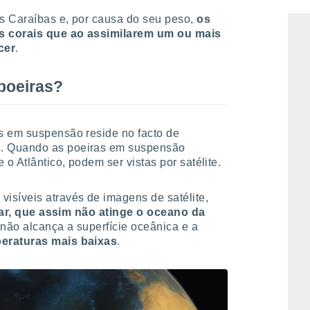
té ao outro lado do oceano Atlântico
s Caraíbas e, por causa do seu peso,
os
s corais que ao assimilarem um ou mais
cer
.
poeiras?
s em suspensão reside no facto de
s
. Quando as poeiras em suspensão
 Atlântico, podem ser vistas por satélite.
isíveis através de imagens de satélite,
olar, que assim não atinge o oceano da
 não alcança a superfície oceânica e a
eraturas mais baixas
.