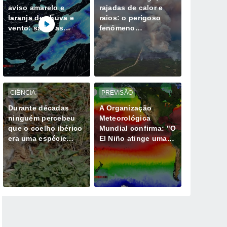
aviso amarelo e
rajadas de calor e
laranja de chuva e
raios: o perigoso
vento: saiba as
fenómeno
horas mais críticas
meteorológico
desta quinta, 6 de
gerado por mega-
agosto
incêndios
CIÊNCIA
PREVISÃO
Durante décadas
A Organização
ninguém percebeu
Meteorológica
que o coelho ibérico
Mundial confirma: "O
era uma espécie
El Niño atinge uma
diferente e isso
intensidade sem
muda tudo
precedentes desde
há vários anos"