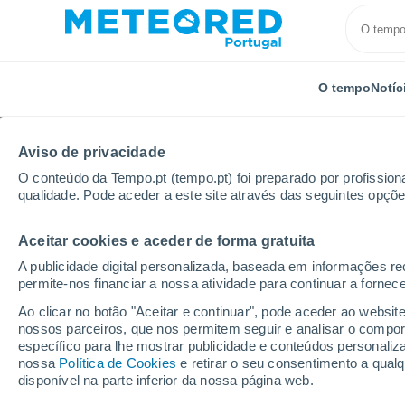
O tempo
Notíc
TODOS
ATUALIDADE
CIÊNCIA
PREVISÃO
ASTRON
Aviso de privacidade
O conteúdo da Tempo.pt (tempo.pt) foi preparado por profissiona
qualidade. Pode aceder a este site através das seguintes opçõe
Aceitar cookies e aceder de forma gratuita
A publicidade digital personalizada, baseada em informações r
permite-nos financiar a nossa atividade para continuar a fornec
Início
Notícias
Ciência
Poeiras do Saara “por to
Ao clicar no botão "Aceitar e continuar", pode aceder ao websit
nossos parceiros, que nos permitem seguir e analisar o compo
específico para lhe mostrar publicidade e conteúdos persona
Poeiras do Saara “por
nossa
Política de Cookies
e retirar o seu consentimento a qua
disponível na parte inferior da nossa página web.
os seus riscos e benef