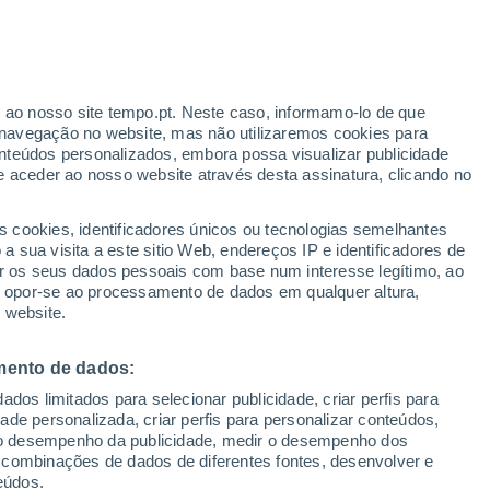
africanas, normalmente provenientes do
or quantidade pode trazer impactos
r ao nosso site tempo.pt. Neste caso, informamo-lo de que
navegação no website, mas não utilizaremos cookies para
 o Homem como para a Natureza. Descubra
nteúdos personalizados, embora possa visualizar publicidade
e aceder ao nosso website através desta assinatura, clicando no
s cookies, identificadores únicos ou tecnologias semelhantes
 sua visita a este sitio Web, endereços IP e identificadores de
r os seus dados pessoais com base num interesse legítimo, ao
ou opor-se ao processamento de dados em qualquer altura,
 website.
mento de dados:
dos limitados para selecionar publicidade, criar perfis para
idade personalizada, criar perfis para personalizar conteúdos,
ir o desempenho da publicidade, medir o desempenho dos
 combinações de dados de diferentes fontes, desenvolver e
eúdos.