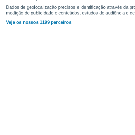
Dados de geolocalização precisos e identificação através da pr
medição de publicidade e conteúdos, estudos de audiência e d
Veja os nossos 1199 parceiros
Em concentrações elevadas, as poeiras do Saara podem 
capazes, também, de desencadear alergias e provocar a
Alfredo Graça
28/01
As poeiras provenientes do Saara e de
possuem algumas características pecu
constitui um risco para a saúde hu