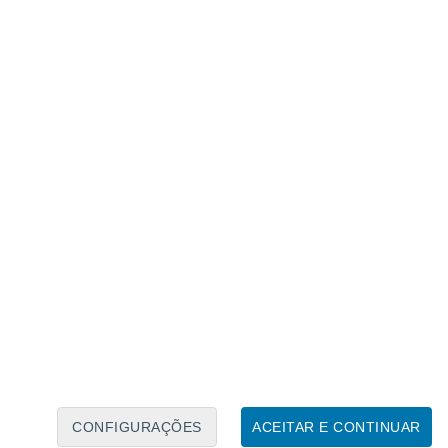
elementos tóxicos contidos nas poeiras que se
plo as do Mar das Caraíbas.
CONFIGURAÇÕES
ACEITAR E CONTINUAR