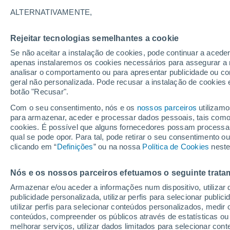
oceano
ALTERNATIVAMENTE,
Quando ocorrem intrusões de poeiras 
Rejeitar tecnologias semelhantes a cookie
Deserto do Saara, a sua maior ou men
Se não aceitar a instalação de cookies, pode continuar a acede
apenas instalaremos os cookies necessários para assegurar a 
positivos e/ou negativos, tanto para
analisar o comportamento ou para apresentar publicidade ou co
quais aqui.
geral não personalizada. Pode recusar a instalação de cookies 
botão "Recusar".
Com o seu consentimento, nós e os
nossos parceiros
utilizamo
para armazenar, aceder e processar dados pessoais, tais como a
cookies. É possível que alguns fornecedores possam processa
qual se pode opor. Para tal, pode retirar o seu consentimento 
clicando em “
Definições
” ou na nossa
Política de Cookies
neste
Nós e os nossos parceiros efetuamos o seguinte trata
Armazenar e/ou aceder a informações num dispositivo, utilizar da
publicidade personalizada, utilizar perfis para selecionar public
utilizar perfis para selecionar conteúdos personalizados, med
conteúdos, compreender os públicos através de estatísticas ou
melhorar serviços, utilizar dados limitados para selecionar cont