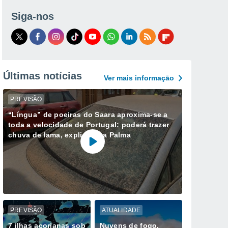
Siga-nos
Últimas notícias
Ver mais informaçāo
PREVISÃO
“Língua” de poeiras do Saara aproxima-se a
toda a velocidade de Portugal: poderá trazer
chuva de lama, explica Ana Palma
PREVISÃO
ATUALIDADE
7 ilhas açorianas sob
Nuvens de fogo,