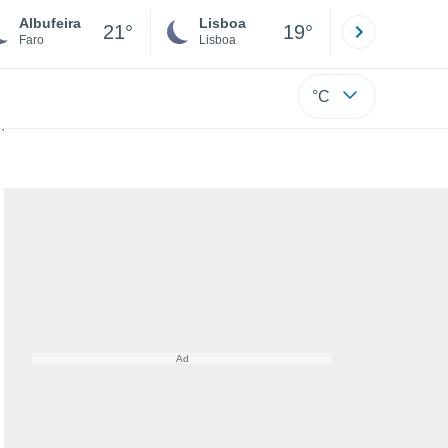
Albufeira
Lisboa
Porto
21°
19°
Faro
Lisboa
Porto
°C
oceano