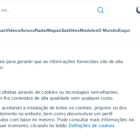
ias
Vídeos
Avisos
Radar
Mapas
Satélites
Modelos
O Mundo
Esqui
OMIA
PLANTAS
LAZER
is para garantir que as informações fornecidas são de alta
s:
ecolhidas através de cookies ou tecnologias semelhantes,
er-lhe conteúdos de alta qualidade sem qualquer custo.
do o lado”: descubra os seus riscos e benefícios para saúde, clima e 
e aceitando a instalação de todos os cookies, próprios ou dos
rtamento no website, bem como desenvolver um perfil
lizados com base no mesmo. Pode consultar mais informações na
 todo o lado”: descubra
lquer momento, clicando no botão
Definições de cookies
ícios para saúde, clima e