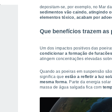
As poeiras que viajam desde o Saara a
depositam-se, por exemplo, no Mar da
sedimentos vão caindo, atingindo o
elementos tóxico, acabam por adoe
Que benefícios trazem as 
Um dos impactos positivos das poeira
condicionar a formação de furacõe
atingem concentrações elevadas sobre o
Quando as poeiras em suspensão são v
significa que
estão a refletir a luz s
mesma forma
. Parte da energia solar
massa de água salgada fica com
temp