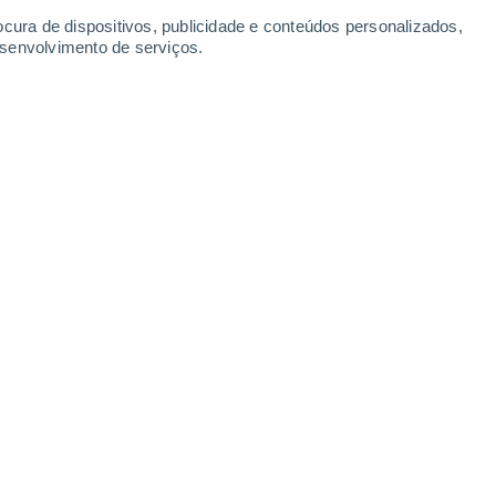
ocura de dispositivos, publicidade e conteúdos personalizados,
esenvolvimento de serviços.
ser perigosas para pessoas com doenças respiratórias. São
taques de asma.
/2024 17:00
5 min
 outras regiões áridas e desérticas
liares.
Este aerossol de origem natural
mana, clima e alguns ecossistemas,