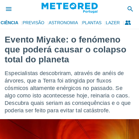
CIÊNCIA
PREVISÃO
ASTRONOMIA
PLANTAS
LAZER
de
Evento Miyake: o fenómeno
 da
que poderá causar o colapso
empo.pt) foi
or
total do planeta
is para
e as
Especialistas descobriram, através de anéis de
 fornecidas
 qualidade.
árvores, que a Terra foi atingida por fluxos
r a este
cósmicos altamente enérgicos no passado. Se
s das
algo como isto acontecesse hoje, reinaria o caos.
opções:
Descubra quais seriam as consequências e o que
ookies e
poderia ser feito para evitar tal catástrofe.
 forma
e digital
da,