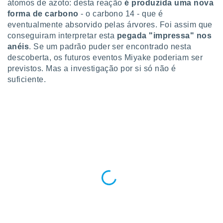
átomos de azoto: desta reação
é produzida uma nova
 para
forma de carbono
- o carbono 14 - que é
eventualmente absorvido pelas árvores. Foi assim que
a, utilizar
selecionar
conseguiram interpretar esta
pegada "impressa" nos
anéis
. Se um padrão puder ser encontrado nesta
a, criar
descoberta, os futuros eventos Miyake poderiam ser
personalizar
previstos. Mas a investigação por si só não é
tilizar
suficiente.
selecionar
dos, medir
nho da
, medir o
o dos
r os
ravés de
s ou
s de dados
es fontes,
 e melhorar
ilizar dados
ara