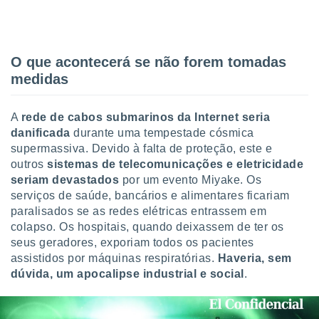
conteúdos.
ção
O que acontecerá se não forem tomadas
ão através
medidas
de
,
 e
A
rede de cabos submarinos da Internet seria
dos,
danificada
durante uma tempestade cósmica
publicidade
supermassiva. Devido à falta de proteção, este e
s, estudos
outros
sistemas de telecomunicações e eletricidade
a e
seriam devastados
por um evento Miyake. Os
mento de
serviços de saúde, bancários e alimentares ficariam
paralisados se as redes elétricas entrassem em
ossos 1199
colapso. Os hospitais, quando deixassem de ter os
eiros
seus geradores, exporiam todos os pacientes
assistidos por máquinas respiratórias.
Haveria
, sem
dúvida,
um apocalipse industrial e social
.