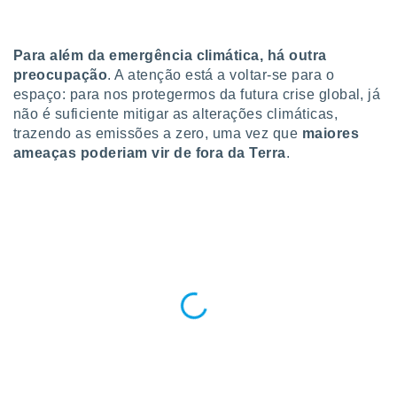
para lhe
licidade e
Para além da emergência climática, há outra
ados com
esmo. Pode
preocupação
. A atenção está a voltar-se para o
ais
espaço: para nos protegermos da futura crise global, já
s na nossa
não é suficiente mitigar as alterações climáticas,
 Cookies
e
trazendo as emissões a zero, uma vez que
maiores
u
ameaças poderiam vir de fora da Terra
.
nto a
omento,
 botão
de cookies
na parte
nossa
.
IVAMENTE,
as
tes a