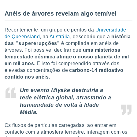
o qual se
ara tal,
Anéis de árvores revelam algo temível
 o seu
to ou opor-
essamento
Recentemente, um grupo de peritos da
Universidade
m qualquer
de Queensland
, na
Austrália
, descobriu que a
história
ando em “
das "supererupções"
é compilada em anéis de
 ou na
árvores. Foi possível decifrar que
uma misteriosa
tempestade cósmica atinge o nosso planeta de mil
 Cookies
te.
em mil anos
. E isto foi compreendido através das
elevadas concentrações de
carbono-14 radioativo
 nossos
contido nos anéis
.
s o
Um evento Miyake destruiria a
rede elétrica global, arrastando a
o de
humanidade de volta à Idade
Média.
e/ou aceder
ões num
utilizar
Os fluxos de partículas carregadas, ao entrar em
ados para
contacto com a atmosfera terrestre, interagem com os
publicidade,