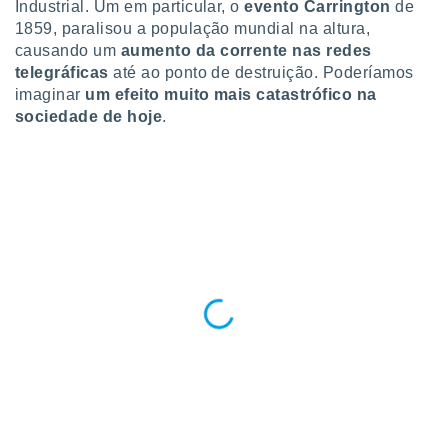
Industrial. Um em particular, o
evento Carrington
de
ite através
1859, paralisou a população mundial na altura,
atura,
causando um
aumento da corrente nas redes
 botão
telegráficas
até ao ponto de destruição. Poderíamos
imaginar
um efeito muito mais catastrófico na
sociedade de hoje
.
nto, nós e
arceiros
cookies,
ores únicos
ias
s para
 aceder e
dados
ais como a
 este sitio
eços IP e
ores de
possível
es possam
os seus
oais com
nteresse