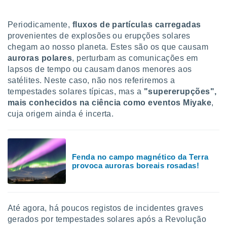
tar a
de cookies,
uar a
Periodicamente,
fluxos de partículas carregadas
osso site
provenientes de explosões ou erupções solares
este caso,
chegam ao nosso planeta. Estes são os que causam
lo de que
auroras polares
, perturbam as comunicações em
talaremos
lapsos de tempo ou causam danos menores aos
s para
satélites. Neste caso, não nos referiremos a
a navegação
tempestades solares típicas, mas a
"supererupções"
,
, mas não
mais conhecidos na ciência como eventos Miyake
,
s cookies
cuja origem ainda é incerta.
ar o
nto ou
ntar
 ou
Fenda no campo magnético da Terra
provoca auroras boreais rosadas!
dos,
ssa
ublicidade
ada. Pode
Até agora, há poucos registos de incidentes graves
nstalação de
gerados por tempestades solares após a Revolução
ceder ao