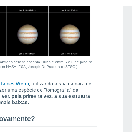
tidas pelo telescópio Hubble entre 5 e 6 de janeiro
em NASA, ESA, Joseph DePasquale (STSCI).
l James Webb
, utilizando a sua câmara de
zer uma espécie de "tomografia" da
ver, pela primeira vez, a sua estrutura
 mais baixas
.
novamente?