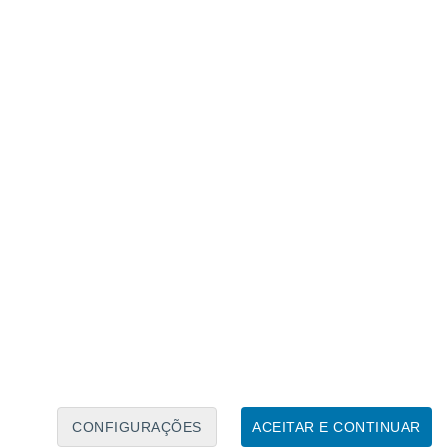
rande mancha vermelha", um vórtice com 25
lónica tem estado constantemente
ervado com os primeiros telescópios
(há
CONFIGURAÇÕES
ACEITAR E CONTINUAR