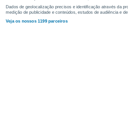
Dados de geolocalização precisos e identificação através da pr
medição de publicidade e conteúdos, estudos de audiência e d
Veja os nossos 1199 parceiros
Imagens recentes de Júpiter tiradas pelo telescópio Hu
vermelha" e em baixo à direita a "mancha vermelha Jr.". 
ciclónicas e anticiclónicas em contacto. Crédito: NASA
Sergio Messina
30/0
Meteored Itália
Com a atmosfera de Júpiter nunca se a
encontrar novas surpresas. É exatame
Hubble
observa regularmente este gig
remontam a janeiro deste ano, não def