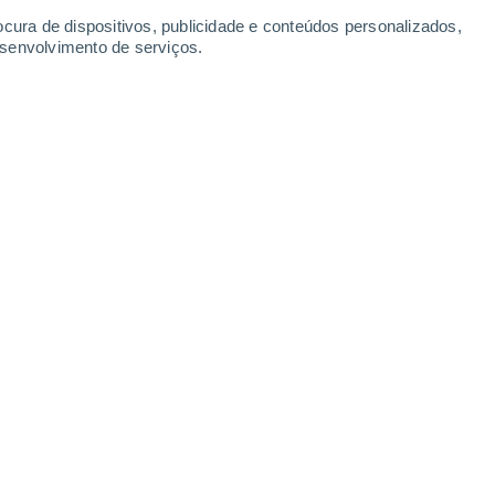
ocura de dispositivos, publicidade e conteúdos personalizados,
esenvolvimento de serviços.
bble. Na imagem da esquerda pode ver-se a "grande mancha
Na imagem da direita pode ver as duas novas estruturas
, ESA, STScI, Amy Simon (NASA-GSFC)
3/2024 08:00
6 min
borrecerá! É difícil observá-la sem
nte por isso que o
Telescópio Espacial
ante gasoso. As últimas observações, que
raudaram as expectativas: f
oram