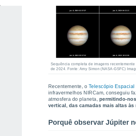
Sequência completa de imagens recentemente ob
de 2024. Fonte: Amy Simon (NASA-GSFC) Imag
Recentemente, o
Telescópio Espacia
infravermelhos NIRCam, conseguiu fa
atmosfera do planeta,
permitindo-nos 
vertical, das camadas mais altas às
Porquê observar Júpiter 