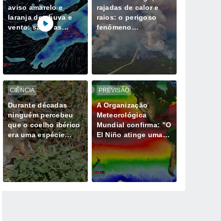
aviso amarelo e
rajadas de calor e
laranja de chuva e
raios: o perigoso
vento: saiba as
fenómeno
horas mais críticas
meteorológico
desta quinta, 6 de
gerado por mega-
agosto
incêndios
CIÊNCIA
PREVISÃO
Durante décadas
A Organização
ninguém percebeu
Meteorológica
que o coelho ibérico
Mundial confirma: "O
era uma espécie
El Niño atinge uma
diferente e isso
intensidade sem
muda tudo
precedentes desde
há vários anos"