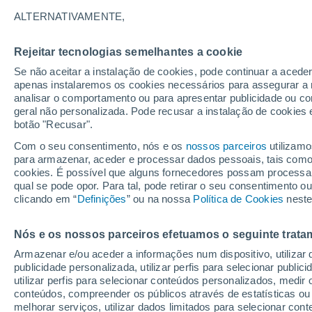
ALTERNATIVAMENTE,
É melhor observá-lo à distância, dada
km/h e a formação de ciclones do tam
Rejeitar tecnologias semelhantes a cookie
do Hubble confirmam a existência de
Se não aceitar a instalação de cookies, pode continuar a acede
em constante evolução em Júpiter.
apenas instalaremos os cookies necessários para assegurar a 
analisar o comportamento ou para apresentar publicidade ou co
geral não personalizada. Pode recusar a instalação de cookies 
botão "Recusar".
Com o seu consentimento, nós e os
nossos parceiros
utilizamo
para armazenar, aceder e processar dados pessoais, tais como a
cookies. É possível que alguns fornecedores possam processa
qual se pode opor. Para tal, pode retirar o seu consentimento 
clicando em “
Definições
” ou na nossa
Política de Cookies
neste
Nós e os nossos parceiros efetuamos o seguinte trata
Armazenar e/ou aceder a informações num dispositivo, utilizar da
publicidade personalizada, utilizar perfis para selecionar public
utilizar perfis para selecionar conteúdos personalizados, med
conteúdos, compreender os públicos através de estatísticas ou
melhorar serviços, utilizar dados limitados para selecionar cont