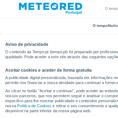
O tempo
Notíc
TODOS
ATUALIDADE
CIÊNCIA
PREVISÃO
ASTRON
Aviso de privacidade
O conteúdo da Tempo.pt (tempo.pt) foi preparado por profissiona
qualidade. Pode aceder a este site através das seguintes opçõe
Aceitar cookies e aceder de forma gratuita
A publicidade digital personalizada, baseada em informações r
permite-nos financiar a nossa atividade para continuar a fornec
Início
Notícias
Ciência
Como é o clima em Júpit
Ao clicar no botão "Aceitar e continuar", pode aceder ao websit
nossos parceiros, que nos permitem seguir e analisar o compo
específico para lhe mostrar publicidade e conteúdos persona
Como é o clima em Júp
nossa
Política de Cookies
e retirar o seu consentimento a qua
disponível na parte inferior da nossa página web.
Espacial Hubble revel