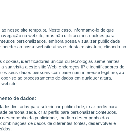
 a presença de ventos superiores a 600
anho da Terra. As observações recentes
 uma atmosfera extremamente dinâmica e
r ao nosso site tempo.pt. Neste caso, informamo-lo de que
navegação no website, mas não utilizaremos cookies para
nteúdos personalizados, embora possa visualizar publicidade
e aceder ao nosso website através desta assinatura, clicando no
s cookies, identificadores únicos ou tecnologias semelhantes
 sua visita a este sitio Web, endereços IP e identificadores de
r os seus dados pessoais com base num interesse legítimo, ao
ou opor-se ao processamento de dados em qualquer altura,
 website.
mento de dados:
dos limitados para selecionar publicidade, criar perfis para
idade personalizada, criar perfis para personalizar conteúdos,
ir o desempenho da publicidade, medir o desempenho dos
 combinações de dados de diferentes fontes, desenvolver e
eúdos.