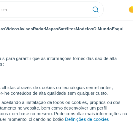
ias
Vídeos
Avisos
Radar
Mapas
Satélites
Modelos
O Mundo
Esqui
OMIA
PLANTAS
LAZER
is para garantir que as informações fornecidas são de alta
s:
ecolhidas através de cookies ou tecnologias semelhantes,
er-lhe conteúdos de alta qualidade sem qualquer custo.
er? O Telescópio Espacial Hubble revela-nos
e aceitando a instalação de todos os cookies, próprios ou dos
rtamento no website, bem como desenvolver um perfil
lizados com base no mesmo. Pode consultar mais informações na
iter? O Telescópio
lquer momento, clicando no botão
Definições de cookies
a-nos