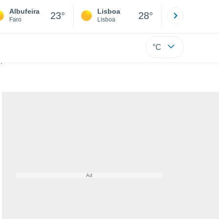
Albufeira
Lisboa
Porto
23°
28°
Faro
Lisboa
Porto
°C