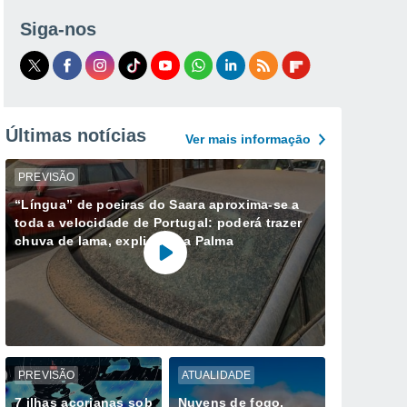
Siga-nos
Últimas notícias
Ver mais informaçāo
PREVISÃO
“Língua” de poeiras do Saara aproxima-se a
toda a velocidade de Portugal: poderá trazer
chuva de lama, explica Ana Palma
PREVISÃO
ATUALIDADE
7 ilhas açorianas sob
Nuvens de fogo,