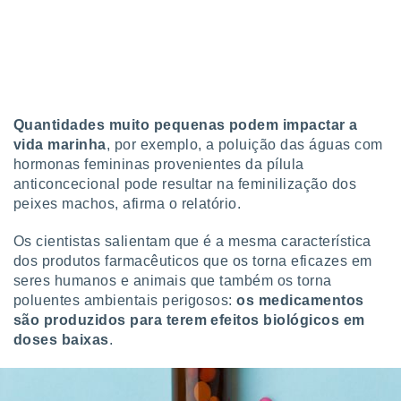
o qual se
ara tal,
 o seu
to ou opor-
essamento
m qualquer
ando em “
Quantidades muito pequenas podem impactar a
 ou na
vida marinha
, por exemplo, a poluição das águas com
hormonas femininas provenientes da pílula
 Cookies
te.
anticoncecional pode resultar na feminilização dos
peixes machos, afirma o relatório.
 nossos
Os cientistas salientam que é a mesma característica
s o
dos produtos farmacêuticos que os torna eficazes em
seres humanos e animais que também os torna
o de
poluentes ambientais perigosos:
os medicamentos
são produzidos para terem efeitos biológicos em
e/ou aceder
doses baixas
.
ões num
utilizar
ados para
publicidade,