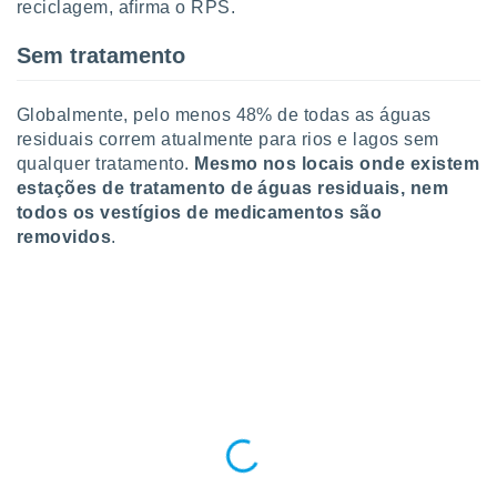
reciclagem, afirma o RPS.
ite através
atura,
Sem tratamento
 botão
Globalmente, pelo menos 48% de todas as águas
nto, nós e
residuais correm atualmente para rios e lagos sem
arceiros
qualquer tratamento.
Mesmo nos locais onde existem
cookies,
estações de tratamento de águas residuais, nem
ores únicos
todos os vestígios de medicamentos são
ias
removidos
.
s para
 aceder e
dados
ais como a
 este sitio
eços IP e
ores de
possível
es possam
os seus
oais com
nteresse