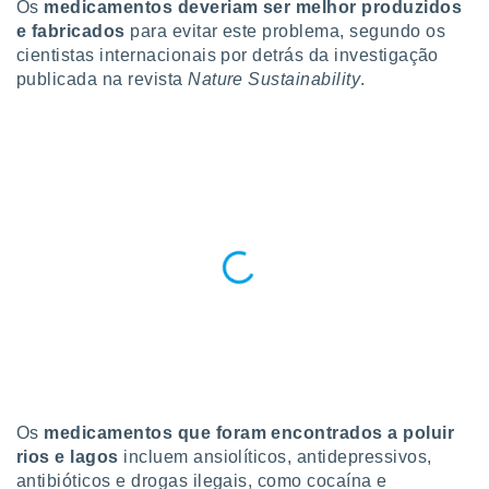
Os
medicamentos deveriam ser melhor produzidos
para lhe
licidade e
e fabricados
para evitar este problema, segundo os
cientistas internacionais por detrás da investigação
ados com
publicada na revista
Nature Sustainability
.
esmo. Pode
ais
s na nossa
 Cookies
e
u
nto a
omento,
 botão
de cookies
na parte
nossa
.
IVAMENTE,
as
Os
medicamentos que foram encontrados a poluir
tes a
rios e lagos
incluem ansiolíticos, antidepressivos,
antibióticos e drogas ilegais, como cocaína e