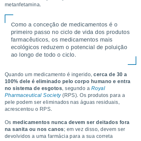
tar a
metanfetamina.
de cookies,
uar a
osso site
Como a conceção de medicamentos é o
este caso,
primeiro passo no ciclo de vida dos produtos
lo de que
talaremos
farmacêuticos, os medicamentos mais
ecológicos reduzem o potencial de poluição
s para
ao longo de todo o ciclo.
a navegação
, mas não
s cookies
ar o
Quando um medicamento é ingerido,
cerca de 30 a
nto ou
100% dele é eliminado pelo corpo humano e entra
ntar
no sistema de esgotos
, segundo a
Royal
 ou
Pharmaceutical Society
(RPS). Os produtos para a
pele podem ser eliminados nas águas residuais,
dos,
acrescentou o RPS.
ssa
ublicidade
Os
medicamentos nunca devem ser deitados fora
ada. Pode
na sanita ou nos canos
; em vez disso, devem ser
nstalação de
devolvidos a uma farmácia para a sua correta
ceder ao