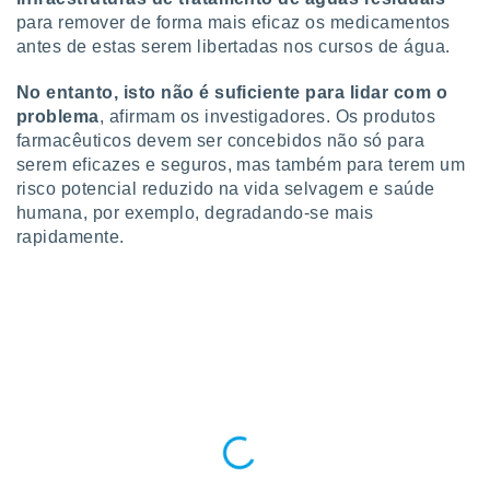
conteúdos.
para remover de forma mais eficaz os medicamentos
antes de estas serem libertadas nos cursos de água.
ção
No entanto, isto não é suficiente para lidar com o
ão através
problema
, afirmam os investigadores. Os produtos
de
,
farmacêuticos devem ser concebidos não só para
 e
serem eficazes e seguros, mas também para terem um
risco potencial reduzido na vida selvagem e saúde
dos,
humana, por exemplo, degradando-se mais
publicidade
rapidamente.
s, estudos
a e
mento de
ossos 1199
eiros