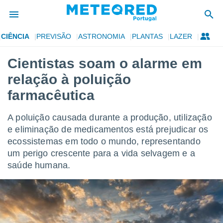
CIÊNCIA
PREVISÃO
ASTRONOMIA
PLANTAS
LAZER
de
Cientistas soam o alarme em
 da
relação à poluição
empo.pt) foi
or
farmacêutica
is para
e as
A poluição causada durante a produção, utilização
 fornecidas
 qualidade.
e eliminação de medicamentos está prejudicar os
r a este
ecossistemas em todo o mundo, representando
s das
um perigo crescente para a vida selvagem e a
opções:
saúde humana.
ookies e
 forma
e digital
da,