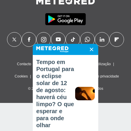
Tempo em
Contacto
Sobre nós
FAQ
Termos de utilização
Portugal para
o eclipse
Cookies
Política de privacidade
Definições de privacidade
solar de 12
© 2026 Meteored. Todos os direitos reservados
de agosto:
haverá céu
limpo? O que
esperar e
para onde
olhar