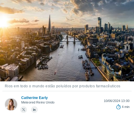
m
 recolhidas
cookies ou
, permite-
ar a nossa
ara
ACEITAR
 fornecer-
E
os de alta
CONTINUAR
sem
sto.
CONFIGURAÇÕES
o botão
ontinuar",
r ao
itando a
Rios em todo o mundo estão poluídos por produtos farmacêuticos
de todos os
óprios ou
Catherine Early
10/06/2024 13:00
parceiros,
Meteored Reino Unido
4 min
rmitem
lisar o
nto no
em como
 um perfil