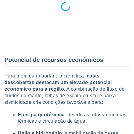
conteúdos.
ção
ão através
de
,
 e
dos,
Potencial de recursos económicos
publicidade
s, estudos
a e
Para além da importância científica,
estas
mento de
descobertas destacam um elevado potencial
económico para a região.
A combinação de fluxo de
ossos 1199
fluidos do manto, falhas de escala crustal e baixa
eiros
sismicidade cria condições favoráveis para:
Energia geotérmica
: devido às altas anomalias
térmicas e circulação de água.
Hélio e hidrogénio
: a mobilização de gases