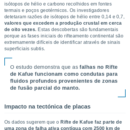
tar a
isótopos de hélio e carbono recolhidos em fontes
de cookies,
termais e poços geotérmicos. Os investigadores
uar a
detetaram razões de isótopos de hélio entre 0,14 e 0,7,
osso site
valores que excedem a produção crustal em cerca
este caso,
lo de que
de oito vezes.
Estas descobertas são fundamentais
talaremos
porque as fases iniciais do rifteamento continental são
extremamente difíceis de identificar através de sinais
s para
superficiais subtis.
a navegação
, mas não
s cookies
O estudo demonstra que as
falhas no Rifte
ar o
nto ou
de Kafue funcionam como condutas para
ntar
fluidos profundos provenientes de zonas
 ou
de fusão parcial do manto.
dos,
ssa
Impacto na tectónica de placas
ublicidade
ada. Pode
Os dados sugerem que o
Rifte de Kafue faz parte de
nstalação de
uma zona de falha ativa contígua com 2500 km de
ceder ao