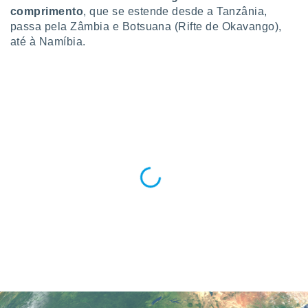
ite através
comprimento
, que se estende desde a Tanzânia,
atura,
passa pela Zâmbia e Botsuana (Rifte de Okavango),
 botão
até à Namíbia.
nto, nós e
arceiros
cookies,
ores únicos
ias
s para
 aceder e
dados
ais como a
 este sitio
eços IP e
ores de
possível
es possam
os seus
oais com
nteresse