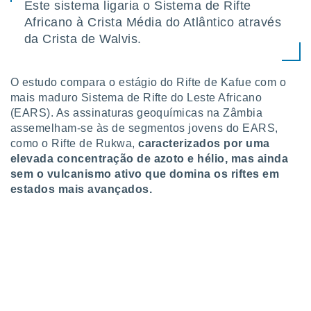
Este sistema ligaria o Sistema de Rifte
 para
Africano à Crista Média do Atlântico através
a, utilizar
da Crista de Walvis.
selecionar
a, criar
O estudo compara o estágio do Rifte de Kafue com o
personalizar
mais maduro Sistema de Rifte do Leste Africano
tilizar
(EARS). As assinaturas geoquímicas na Zâmbia
selecionar
assemelham-se às de segmentos jovens do EARS,
dos, medir
como o Rifte de Rukwa,
caracterizados por uma
nho da
elevada concentração de azoto e hélio, mas ainda
, medir o
sem o vulcanismo ativo que domina os riftes em
o dos
estados mais avançados.
r os
ravés de
s ou
s de dados
es fontes,
 e melhorar
ilizar dados
ara