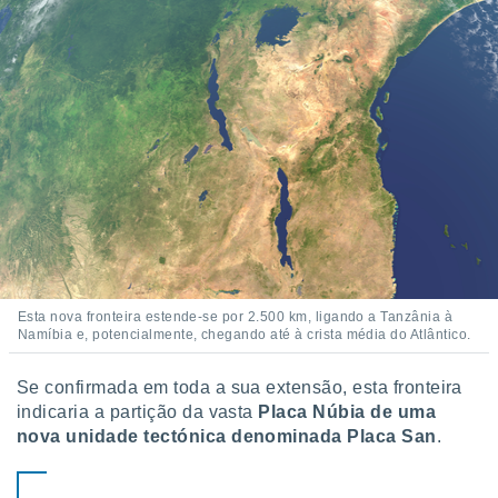
o qual se
ara tal,
 o seu
to ou opor-
essamento
m qualquer
ando em “
 ou na
 Cookies
te.
 nossos
s o
Esta nova fronteira estende-se por 2.500 km, ligando a Tanzânia à
Namíbia e, potencialmente, chegando até à crista média do Atlântico.
o de
Se confirmada em toda a sua extensão, esta fronteira
e/ou aceder
indicaria a partição da vasta
Placa Núbia de uma
ões num
nova unidade tectónica denominada Placa San
.
utilizar
ados para
publicidade,