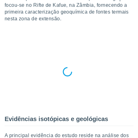
para lhe
focou-se no Rifte de Kafue, na Zâmbia, fornecendo a
licidade e
primeira caracterização geoquímica de fontes termais
nesta zona de extensão.
ados com
esmo. Pode
ais
s na nossa
 Cookies
e
u
nto a
omento,
 botão
de cookies
na parte
nossa
.
IVAMENTE,
Evidências isotópicas e geológicas
as
tes a
A principal evidência do estudo reside na análise dos