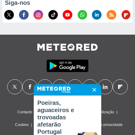
Siga-nos
Poeiras,
aguaceiros e
Contacto
Sobre nós
FAQ
Termos de utilização
trovoadas
afetarão
Cookies
Política de privacidade
Definições de privacidade
Portugal