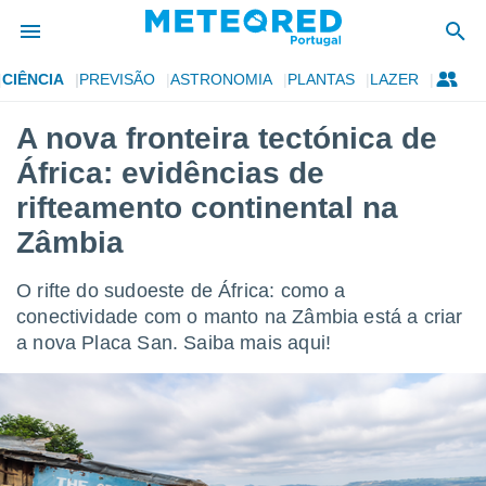
CIÊNCIA
PREVISÃO
ASTRONOMIA
PLANTAS
LAZER
de
A nova fronteira tectónica de
 da
África: evidências de
empo.pt) foi
or
rifteamento continental na
is para
Zâmbia
e as
 fornecidas
 qualidade.
O rifte do sudoeste de África: como a
r a este
conectividade com o manto na Zâmbia está a criar
s das
opções:
a nova Placa San. Saiba mais aqui!
ookies e
 forma
e digital
da,