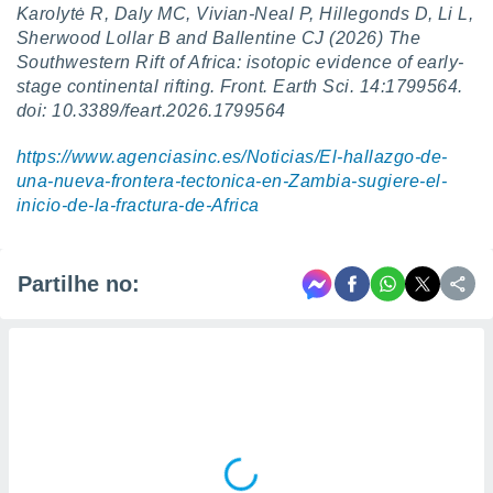
Karolytė R, Daly MC, Vivian-Neal P, Hillegonds D, Li L,
Sherwood Lollar B and Ballentine CJ (2026) The
Southwestern Rift of Africa: isotopic evidence of early-
stage continental rifting. Front. Earth Sci. 14:1799564.
doi: 10.3389/feart.2026.1799564
https://www.agenciasinc.es/Noticias/El-hallazgo-de-
una-nueva-frontera-tectonica-en-Zambia-sugiere-el-
inicio-de-la-fractura-de-Africa
Partilhe no: