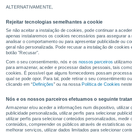
genético natural
ALTERNATIVAMENTE,
Os investigadores de Cambridge cria
Rejeitar tecnologias semelhantes a cookie
eficiente do que a criada pela naturez
Se não aceitar a instalação de cookies, pode continuar a acede
apenas instalaremos os cookies necessários para assegurar a 
lhes-á explorar o “que a vida tolera”, is
analisar o comportamento ou para apresentar publicidade ou co
geral não personalizada. Pode recusar a instalação de cookies 
botão "Recusar".
Com o seu consentimento, nós e os
nossos parceiros
utilizamo
para armazenar, aceder e processar dados pessoais, tais como a
cookies. É possível que alguns fornecedores possam processa
qual se pode opor. Para tal, pode retirar o seu consentimento 
clicando em “
Definições
” ou na nossa
Política de Cookies
neste
Nós e os nossos parceiros efetuamos o seguinte trata
Armazenar e/ou aceder a informações num dispositivo, utilizar da
publicidade personalizada, utilizar perfis para selecionar public
utilizar perfis para selecionar conteúdos personalizados, med
conteúdos, compreender os públicos através de estatísticas ou
melhorar serviços, utilizar dados limitados para selecionar cont