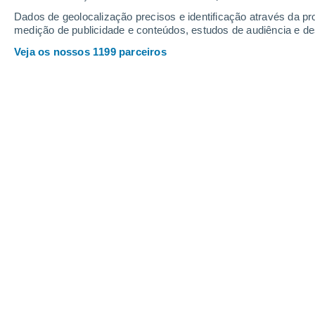
Dados de geolocalização precisos e identificação através da pr
medição de publicidade e conteúdos, estudos de audiência e d
Veja os nossos 1199 parceiros
De maneira simplificada, um codão é uma sequência de t
instruções para os aminoácidos, um bloco de construção 
Alfredo Graça
28/08
"O código genético quase universal uti
aminoácidos e a síntese de proteína
Escherichia coli com um genoma sinté
organismo resultante, Syn57, usa 5