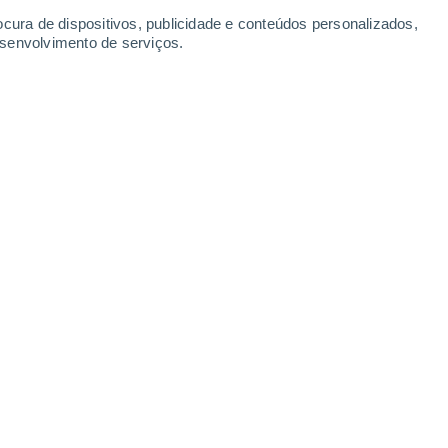
ocura de dispositivos, publicidade e conteúdos personalizados,
esenvolvimento de serviços.
rês letras que se encontra no ADN e no ARN e que fornece
fundamental da vida.
/2025 16:23
5 min
liza 64 codões para codificar 20
s. Neste estudo, concebemos e gerámos
tico, no qual substituímos sete codões.
O
5 codões para codificar os 20