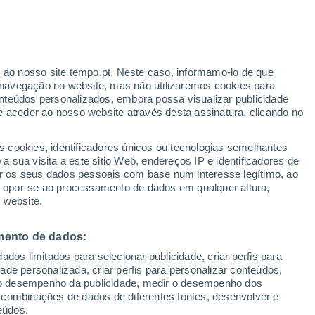
ram uma nova forma de vida, que é mais
a. Segundo eles, esta descoberta permitir-
r ao nosso site tempo.pt. Neste caso, informamo-lo de que
navegação no website, mas não utilizaremos cookies para
to é, os limites da biologia.
nteúdos personalizados, embora possa visualizar publicidade
e aceder ao nosso website através desta assinatura, clicando no
s cookies, identificadores únicos ou tecnologias semelhantes
 sua visita a este sitio Web, endereços IP e identificadores de
r os seus dados pessoais com base num interesse legítimo, ao
ou opor-se ao processamento de dados em qualquer altura,
 website.
mento de dados:
dos limitados para selecionar publicidade, criar perfis para
idade personalizada, criar perfis para personalizar conteúdos,
ir o desempenho da publicidade, medir o desempenho dos
 combinações de dados de diferentes fontes, desenvolver e
eúdos.