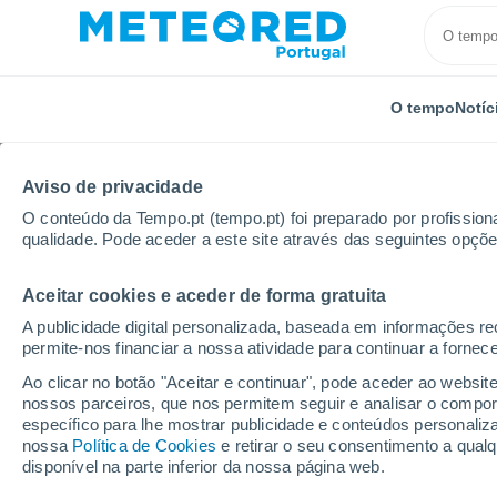
O tempo
Notíc
TODOS
ATUALIDADE
CIÊNCIA
PREVISÃO
ASTRON
Aviso de privacidade
O conteúdo da Tempo.pt (tempo.pt) foi preparado por profissiona
qualidade. Pode aceder a este site através das seguintes opçõe
Aceitar cookies e aceder de forma gratuita
A publicidade digital personalizada, baseada em informações r
permite-nos financiar a nossa atividade para continuar a fornec
Início
Notícias
Ciência
Cientistas de Cambridge 
Ao clicar no botão "Aceitar e continuar", pode aceder ao websit
nossos parceiros, que nos permitem seguir e analisar o compo
específico para lhe mostrar publicidade e conteúdos persona
Cientistas de Cambrid
nossa
Política de Cookies
e retirar o seu consentimento a qua
disponível na parte inferior da nossa página web.
partir do zero e quebr