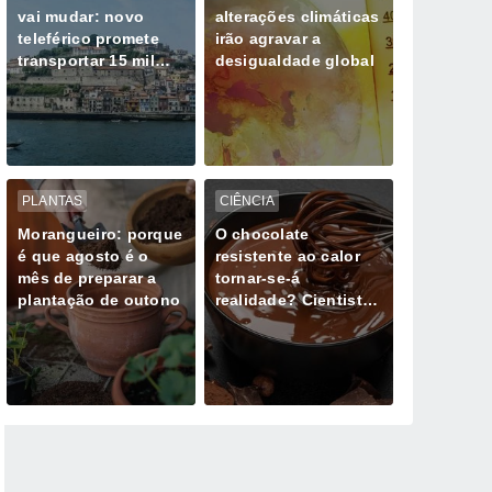
vai mudar: novo
alterações climáticas
teleférico promete
irão agravar a
transportar 15 mil
desigualdade global
pessoas por hora
PLANTAS
CIÊNCIA
Morangueiro: porque
O chocolate
é que agosto é o
resistente ao calor
mês de preparar a
tornar-se-á
plantação de outono
realidade? Cientistas
estão a trabalhar em
chocolates que não
derretem