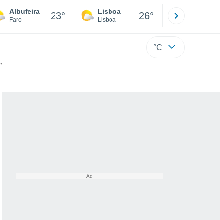
Albufeira
Lisboa
Porto
23°
26°
Faro
Lisboa
Porto
°C
co natural