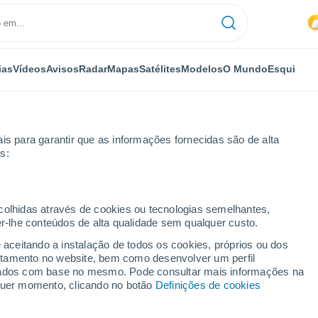
ias
Vídeos
Avisos
Radar
Mapas
Satélites
Modelos
O Mundo
Esqui
OMIA
PLANTAS
LAZER
is para garantir que as informações fornecidas são de alta
s:
ecolhidas através de cookies ou tecnologias semelhantes,
er-lhe conteúdos de alta qualidade sem qualquer custo.
criam bactérias a partir do zero e quebram os limites do código genéti
e aceitando a instalação de todos os cookies, próprios ou dos
rtamento no website, bem como desenvolver um perfil
lizados com base no mesmo. Pode consultar mais informações na
ge criam bactérias a
lquer momento, clicando no botão
Definições de cookies
am os limites do código