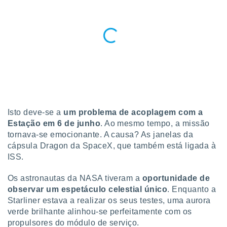
para lhe
licidade e
ados com
esmo. Pode
ais
s na nossa
 Cookies
e
u
nto a
omento,
 botão
Isto deve-se a
um problema de acoplagem com a
de cookies
Estação em 6 de junho
. Ao mesmo tempo, a missão
na parte
tornava-se emocionante. A causa? As janelas da
nossa
cápsula Dragon da SpaceX, que também está ligada à
.
ISS.
IVAMENTE,
Os astronautas da NASA tiveram a
oportunidade de
observar um espetáculo celestial único
. Enquanto a
as
Starliner estava a realizar os seus testes, uma aurora
tes a
verde brilhante alinhou-se perfeitamente com os
propulsores do módulo de serviço.