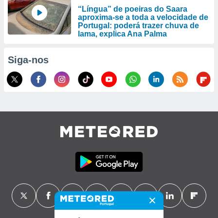
“Língua” de poeiras do Saara
aproxima-se a toda a velocidade de
Portugal: poderá trazer chuva de
lama, explica Ana Palma
Siga-nos