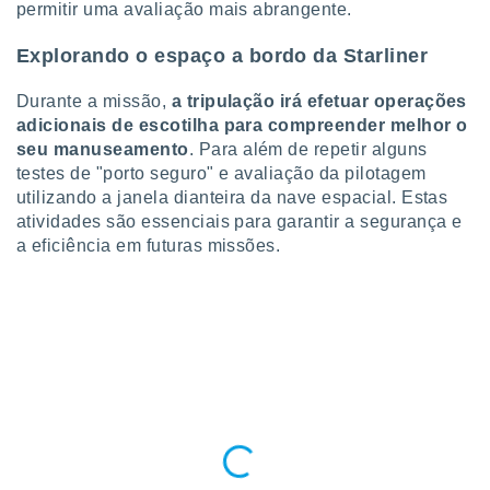
permitir uma avaliação mais abrangente.
 para
Explorando o espaço a bordo da Starliner
a, utilizar
selecionar
Durante a missão,
a tripulação irá efetuar operações
a, criar
adicionais de escotilha para compreender melhor o
personalizar
seu manuseamento
. Para além de repetir alguns
tilizar
testes de "porto seguro" e avaliação da pilotagem
selecionar
utilizando a janela dianteira da nave espacial. Estas
atividades são essenciais para garantir a segurança e
dos, medir
nho da
a eficiência em futuras missões.
, medir o
o dos
r os
ravés de
s ou
s de dados
es fontes,
 e melhorar
ilizar dados
ara