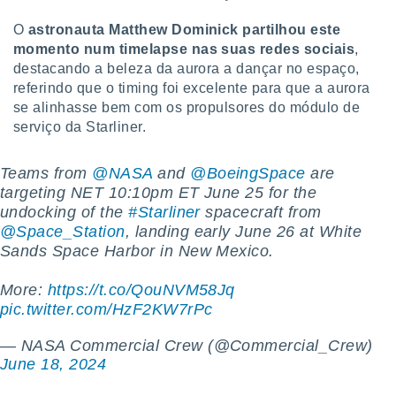
tar a
de cookies,
O
astronauta Matthew Dominick partilhou este
uar a
momento num timelapse nas suas redes sociais
,
osso site
destacando a beleza da aurora a dançar no espaço,
este caso,
referindo que o timing foi excelente para que a aurora
lo de que
talaremos
se alinhasse bem com os propulsores do módulo de
serviço da Starliner.
s para
a navegação
Teams from
@NASA
and
@BoeingSpace
are
, mas não
s cookies
targeting NET 10:10pm ET June 25 for the
ar o
undocking of the
#Starliner
spacecraft from
nto ou
@Space_Station
, landing early June 26 at White
ntar
Sands Space Harbor in New Mexico.
 ou
More:
https://t.co/QouNVM58Jq
dos,
ssa
pic.twitter.com/HzF2KW7rPc
ublicidade
— NASA Commercial Crew (@Commercial_Crew)
ada. Pode
June 18, 2024
nstalação de
ceder ao