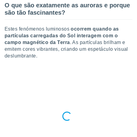
ite através
O que são exatamente as auroras e porque
atura,
são tão fascinantes?
 botão
Estes fenómenos luminosos
ocorrem quando as
partículas carregadas do Sol interagem com o
nto, nós e
campo magnético da Terra
. As partículas brilham e
arceiros
cookies,
emitem cores vibrantes, criando um espetáculo visual
ores únicos
deslumbrante.
ias
s para
 aceder e
dados
ais como a
 este sitio
eços IP e
ores de
possível
es possam
os seus
oais com
nteresse