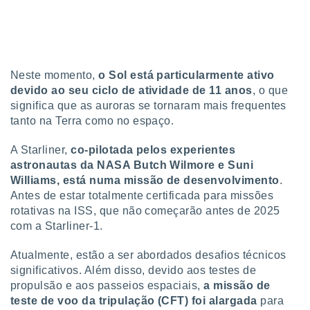
o qual se
ara tal,
 o seu
to ou opor-
essamento
Neste momento,
o Sol está particularmente ativo
m qualquer
ando em “
devido ao seu ciclo de atividade de 11 anos
, o que
 ou na
significa que as auroras se tornaram mais frequentes
tanto na Terra como no espaço.
 Cookies
te.
A Starliner,
co-pilotada pelos experientes
astronautas da NASA Butch Wilmore e Suni
 nossos
Williams, está numa missão de desenvolvimento
.
s o
Antes de estar totalmente certificada para missões
rotativas na ISS, que não começarão antes de 2025
o de
com a Starliner-1.
e/ou aceder
Atualmente, estão a ser abordados desafios técnicos
ões num
significativos. Além disso, devido aos testes de
utilizar
propulsão e aos passeios espaciais,
a missão de
ados para
teste de voo da tripulação (CFT) foi alargada
para
publicidade,