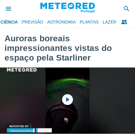
CIÊNCIA
PREVISÃO
ASTRONOMIA
PLANTAS
LAZER
de
Auroras boreais
 da
impressionantes vistas do
empo.pt) foi
or
espaço pela Starliner
is para
e as
 fornecidas
 qualidade.
r a este
s das
opções:
ookies e
 forma
e digital
da,