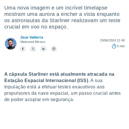
m
 recolhidas
Uma nova imagem e um incrível timelapse
cookies ou
mostram uma aurora a encher a vista enquanto
os astronautas da Starliner realizavam um teste
, permite-
crucial em voo no espaço.
ar a nossa
ara
ACEITAR
Zeus Valtierra
 fornecer-
23/06/2024 12:49
Meteored México
E
os de alta
5 min
CONTINUAR
sem
sto.
CONFIGURAÇÕES
o botão
ontinuar",
A cápsula Starliner está atualmente atracada na
r ao
Estação Espacial Internacional
(ISS)
. A sua
itando a
tripulação está a efetuar testes exaustivos aos
de todos os
óprios ou
propulsores da nave espacial, um passo crucial antes
parceiros,
de poder acoplar em segurança.
rmitem
lisar o
nto no
em como
 um perfil