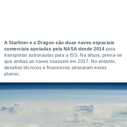
conteúdos.
ção
ão através
de
,
 e
A Starliner e a Dragon são duas naves espaciais
comerciais apoiadas pela NASA desde 2014
para
dos,
transportar astronautas para a ISS. Na altura, previa-se
publicidade
que ambas as naves voassem em 2017. No entanto,
s, estudos
desafios técnicos e financeiros atrasaram esses
a e
planos.
mento de
ossos 1199
eiros