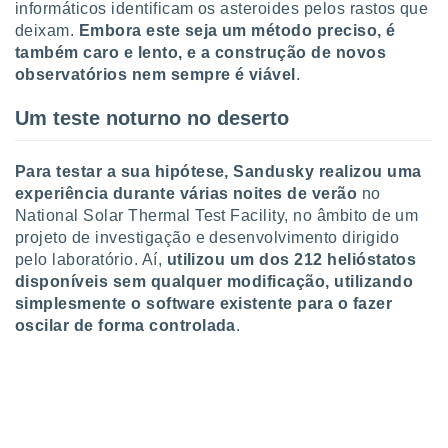
informáticos identificam os asteroides pelos rastos que
ite através
deixam.
Embora este seja um método preciso, é
atura,
 botão
também caro e lento, e a construção de novos
observatórios nem sempre é viável
.
Um teste noturno no deserto
nto, nós e
arceiros
cookies,
Para testar a sua hipótese, Sandusky realizou uma
ores únicos
experiência durante várias noites de verão
no
ias
National Solar Thermal Test Facility, no âmbito de um
s para
 aceder e
projeto de investigação e desenvolvimento dirigido
dados
pelo laboratório. Aí,
utilizou um dos 212 helióstatos
ais como a
disponíveis sem qualquer modificação, utilizando
 este sitio
simplesmente o software existente para o fazer
eços IP e
oscilar de forma controlada
.
ores de
possível
es possam
os seus
oais com
nteresse