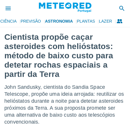
CIÊNCIA
PREVISÃO
ASTRONOMIA
PLANTAS
LAZER
de
Cientista propõe caçar
 da
asteroides com helióstatos:
empo.pt) foi
or
método de baixo custo para
is para
detetar rochas espaciais a
e as
 fornecidas
partir da Terra
 qualidade.
r a este
s das
John Sandusky, cientista do Sandia Space
opções:
Telescope, propõe uma ideia arrojada: reutilizar os
helióstatos durante a noite para detetar asteroides
ookies e
 forma
próximos da Terra. A sua proposta promete ser
uma alternativa de baixo custo aos telescópios
e digital
convencionais.
da,