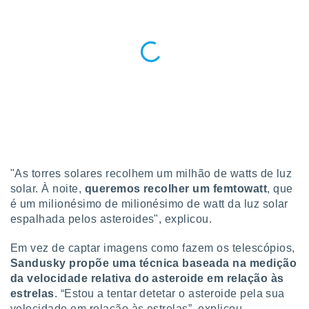
o qual se
ara tal,
 o seu
to ou opor-
essamento
m qualquer
ando em “
 ou na
 Cookies
te.
 nossos
"As torres solares recolhem um milhão de watts de luz
solar. À noite,
queremos recolher um femtowatt
, que
s o
é um milionésimo de milionésimo de watt da luz solar
espalhada pelos asteroides", explicou.
o de
Em vez de captar imagens como fazem os telescópios,
e/ou aceder
Sandusky propõe uma técnica baseada na medição
ões num
da velocidade relativa do asteroide em relação às
utilizar
ados para
estrelas
. “Estou a tentar detetar o asteroide pela sua
publicidade,
velocidade em relação às estrelas”, explicou.