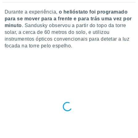
conteúdos.
Durante a experiência,
o helióstato foi programado
ção
para se mover para a frente e para trás uma vez por
minuto
. Sandusky observou a partir do topo da torre
ão através
solar, a cerca de 60 metros do solo, e utilizou
de
instrumentos ópticos convencionais para detetar a luz
,
 e
focada na torre pelo espelho.
dos,
publicidade
s, estudos
a e
mento de
ossos 1199
eiros