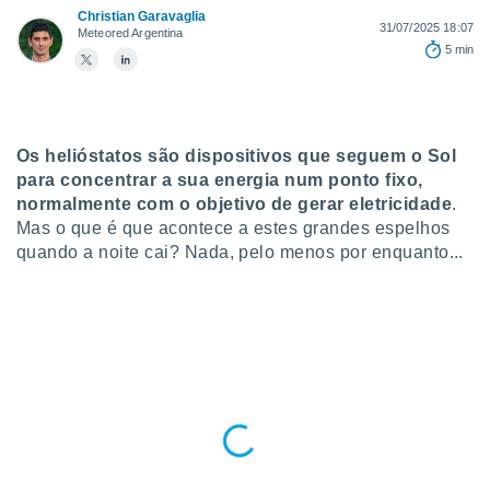
para lhe
Christian Garavaglia
licidade e
31/07/2025 18:07
Meteored Argentina
5 min
ados com
esmo. Pode
ais
s na nossa
 Cookies
e
Os helióstatos são dispositivos que seguem o Sol
u
para concentrar a sua energia num ponto fixo,
nto a
normalmente com o objetivo de gerar eletricidade
.
omento,
Mas o que é que acontece a estes grandes espelhos
 botão
quando a noite cai? Nada, pelo menos por enquanto...
de cookies
na parte
nossa
.
IVAMENTE,
as
tes a