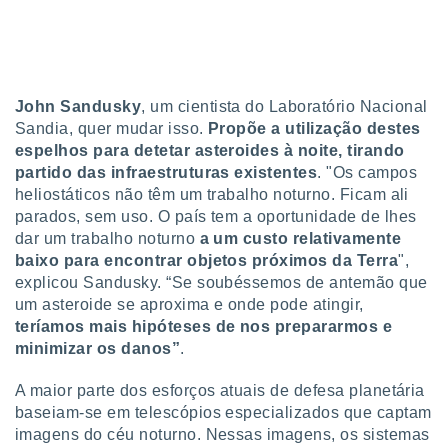
tar a
de cookies,
uar a
osso site
este caso,
lo de que
John Sandusky
, um cientista do Laboratório Nacional
talaremos
Sandia, quer mudar isso.
Propõe a utilização destes
espelhos para detetar asteroides à noite, tirando
s para
partido das infraestruturas existentes
. "Os campos
a navegação
heliostáticos não têm um trabalho noturno. Ficam ali
, mas não
s cookies
parados, sem uso. O país tem a oportunidade de lhes
ar o
dar um trabalho noturno
a um custo relativamente
nto ou
baixo para encontrar objetos próximos da Terra
",
ntar
explicou Sandusky. “Se soubéssemos de antemão que
 ou
um asteroide se aproxima e onde pode atingir,
teríamos mais hipóteses de nos prepararmos e
dos,
ssa
minimizar os danos”
.
ublicidade
A maior parte dos esforços atuais de defesa planetária
ada. Pode
baseiam-se em telescópios especializados que captam
nstalação de
imagens do céu noturno. Nessas imagens, os sistemas
ceder ao