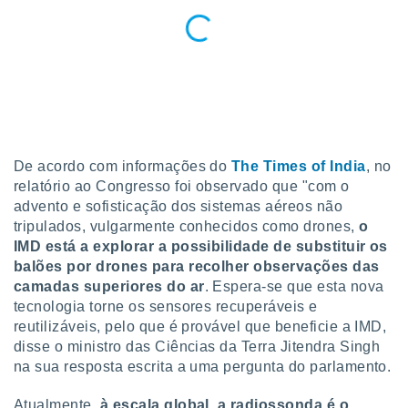
tar a
de cookies,
uar a
osso site
este caso,
lo de que
talaremos
s para
a navegação
De acordo com informações do
The Times of India
, no
, mas não
relatório ao Congresso foi observado que "com o
s cookies
advento e sofisticação dos sistemas aéreos não
ar o
tripulados, vulgarmente conhecidos como drones,
o
nto ou
IMD está a explorar a possibilidade de substituir os
ntar
 ou
balões por drones para recolher observações das
camadas superiores do ar
. Espera-se que esta nova
dos,
tecnologia torne os sensores recuperáveis e
ssa
reutilizáveis, pelo que é provável que beneficie a IMD,
ublicidade
disse o ministro das Ciências da Terra Jitendra Singh
na sua resposta escrita a uma pergunta do parlamento.
ada. Pode
nstalação de
ceder ao
Atualmente,
à escala global, a radiossonda é o