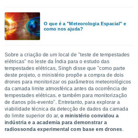
 para
a, utilizar
selecionar
O que é a "Meteorologia Espacial" e
como nos ajuda?
a, criar
personalizar
tilizar
selecionar
Sobre a criação de um local de "teste de tempestades
elétricas" no leste da Índia para o estudo das
dos, medir
tempestades elétricas, Singh disse que "como parte
nho da
, medir o
deste projeto, o ministério propõe a compra de dois
o dos
drones para monitorizar os parâmetros meteorológicos
da camada limite atmosférica antes da ocorrência de
r os
tempestades elétricas. e também para monitorização
ravés de
de danos pós-evento". Entretanto, para explorar a
s ou
viabilidade técnica da detecção de dados da camada
s de dados
es fontes,
do limite superior do ar,
o ministério convidou a
 e melhorar
indústria e a academia para demonstrar a
ilizar dados
radiossonda experimental com base em drones
.
ara