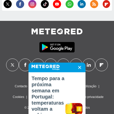
Tempo para a
próxima
Contacto
Sobre nós
FAQ
Termos de utilização
semana em
Portugal:
Cookies
Política de privacidade
Definições de privacidade
temperaturas
© 2026 Meteored. Todos os direitos reservados
voltam a