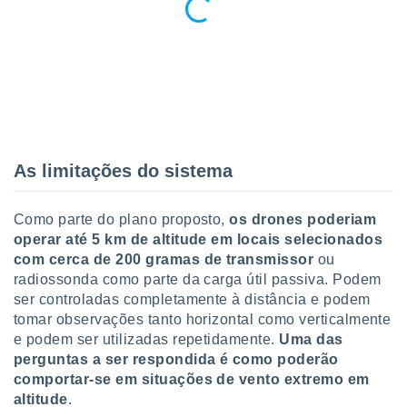
o qual se
ara tal,
 o seu
to ou opor-
essamento
m qualquer
ando em “
 ou na
As limitações do sistema
 Cookies
te.
Como parte do plano proposto,
os drones poderiam
 nossos
operar até 5 km de altitude em locais selecionados
s o
com cerca de 200 gramas de transmissor
ou
radiossonda como parte da carga útil passiva. Podem
o de
ser controladas completamente à distância e podem
tomar observações tanto horizontal como verticalmente
e/ou aceder
e podem ser utilizadas repetidamente.
Uma das
ões num
perguntas a ser respondida é como poderão
utilizar
comportar-se em situações de vento extremo em
ados para
altitude
.
publicidade,