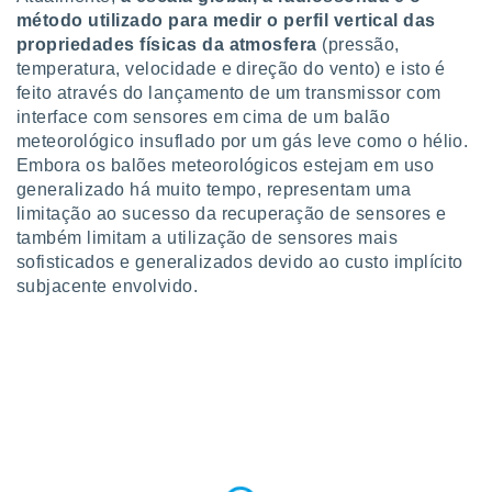
ite através
método utilizado para medir o perfil vertical das
atura,
propriedades físicas da atmosfera
(pressão,
 botão
temperatura, velocidade e direção do vento) e isto é
feito através do lançamento de um transmissor com
interface com sensores em cima de um balão
nto, nós e
meteorológico insuflado por um gás leve como o hélio.
arceiros
Embora os balões meteorológicos estejam em uso
cookies,
generalizado há muito tempo, representam uma
ores únicos
limitação ao sucesso da recuperação de sensores e
ias
s para
também limitam a utilização de sensores mais
 aceder e
sofisticados e generalizados devido ao custo implícito
dados
subjacente envolvido.
ais como a
 este sitio
eços IP e
ores de
possível
es possam
os seus
oais com
nteresse