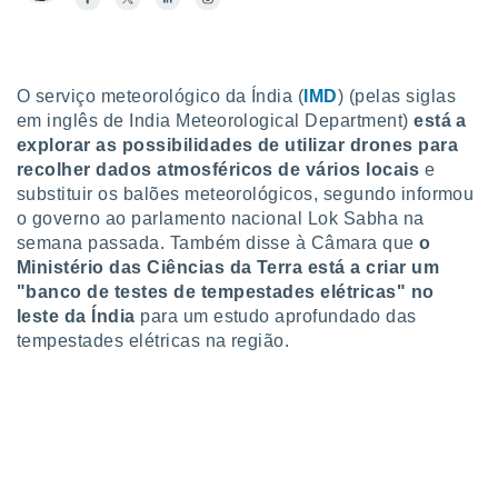
para lhe
licidade e
ados com
esmo. Pode
O serviço meteorológico da Índia (
IMD
) (pelas siglas
ais
em inglês de India Meteorological Department)
está a
s na nossa
explorar as possibilidades de utilizar drones para
 Cookies
e
recolher dados atmosféricos de vários locais
e
u
substituir os balões meteorológicos, segundo informou
nto a
o governo ao parlamento nacional Lok Sabha na
omento,
 botão
semana passada. Também disse à Câmara que
o
de cookies
Ministério das Ciências da Terra está a criar um
na parte
"banco de testes de tempestades elétricas"
no
nossa
leste da Índia
para um estudo aprofundado das
.
tempestades elétricas na região.
IVAMENTE,
as
tes a