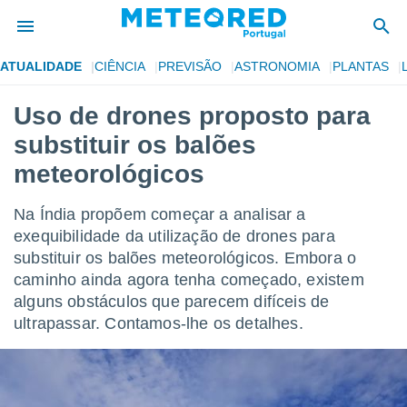
ATUALIDADE
CIÊNCIA
PREVISÃO
ASTRONOMIA
PLANTAS
de
Uso de drones proposto para
 da
substituir os balões
empo.pt) foi
or
meteorológicos
is para
e as
Na Índia propõem começar a analisar a
 fornecidas
 qualidade.
exequibilidade da utilização de drones para
r a este
substituir os balões meteorológicos. Embora o
s das
caminho ainda agora tenha começado, existem
opções:
alguns obstáculos que parecem difíceis de
ookies e
ultrapassar. Contamos-lhe os detalhes.
 forma
e digital
da,