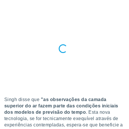
conteúdos.
ção
ão através
de
,
 e
dos,
publicidade
s, estudos
a e
mento de
ossos 1199
eiros
Singh disse que
"as observações da camada
superior do ar fazem parte das condições iniciais
dos modelos de previsão do tempo
. Esta nova
tecnologia, se for tecnicamente exequível através de
experiências contempladas, espera-se que beneficie a