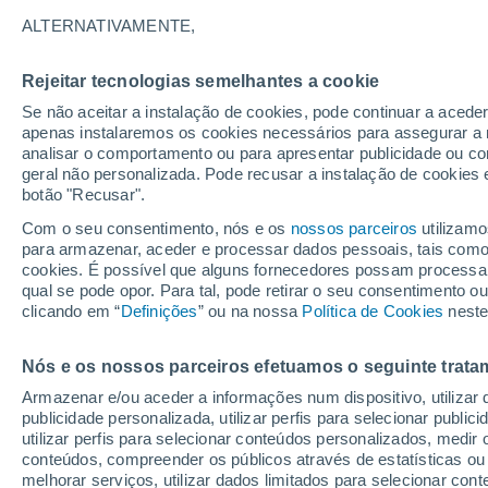
ALTERNATIVAMENTE,
Os incêndios em Sakha não só estão 
também estão a descongelar permafros
Rejeitar tecnologias semelhantes a cookie
armazenados que se acumularam ao lo
Se não aceitar a instalação de cookies, pode continuar a acede
apenas instalaremos os cookies necessários para assegurar a 
analisar o comportamento ou para apresentar publicidade ou co
geral não personalizada. Pode recusar a instalação de cookies 
botão "Recusar".
Com o seu consentimento, nós e os
nossos parceiros
utilizamo
para armazenar, aceder e processar dados pessoais, tais como a
cookies. É possível que alguns fornecedores possam processa
qual se pode opor. Para tal, pode retirar o seu consentimento 
clicando em “
Definições
” ou na nossa
Política de Cookies
neste
Nós e os nossos parceiros efetuamos o seguinte trata
Armazenar e/ou aceder a informações num dispositivo, utilizar da
publicidade personalizada, utilizar perfis para selecionar public
utilizar perfis para selecionar conteúdos personalizados, med
conteúdos, compreender os públicos através de estatísticas ou
melhorar serviços, utilizar dados limitados para selecionar cont