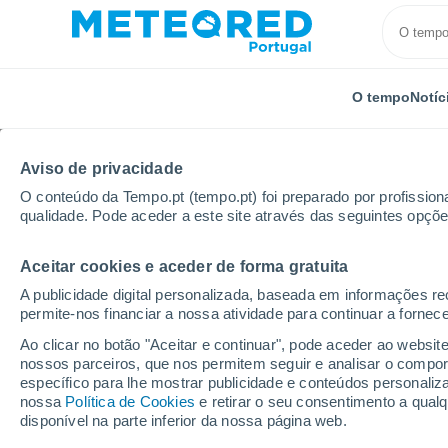
O tempo
Notíc
TODOS
ATUALIDADE
CIÊNCIA
PREVISÃO
ASTRO
Aviso de privacidade
O conteúdo da Tempo.pt (tempo.pt) foi preparado por profissiona
qualidade. Pode aceder a este site através das seguintes opçõe
Aceitar cookies e aceder de forma gratuita
A publicidade digital personalizada, baseada em informações r
permite-nos financiar a nossa atividade para continuar a fornec
Início
Notícias
Atualidade
Um ano em que os in
Ao clicar no botão "Aceitar e continuar", pode aceder ao websit
nossos parceiros, que nos permitem seguir e analisar o compo
específico para lhe mostrar publicidade e conteúdos persona
Um ano em que os inc
nossa
Política de Cookies
e retirar o seu consentimento a qua
disponível na parte inferior da nossa página web.
tréguas em Sakha