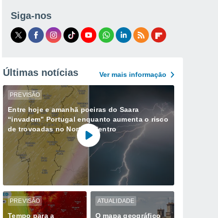
Siga-nos
Últimas notícias
Ver mais informaçāo
PREVISÃO
Entre hoje e amanhã poeiras do Saara
“invadem” Portugal enquanto aumenta o risco
de trovoadas no Norte e Centro
PREVISÃO
ATUALIDADE
Tempo para a
O mapa geográfico