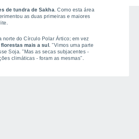
de incêndios de 2019 e 2020 foram
es de tundra de Sakha
. Como esta área
perimentou as duas primeiras e maiores
ite.
 norte do Círculo Polar Ártico; em vez
florestas mais a sul
. "Vimos uma parte
isse Soja. "Mas as secas subjacentes -
ações climáticas - foram as mesmas".