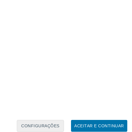
 de floresta no mundo
- mais do que as
es incêndios em Sakha
lhas em cada inverno, mas as
xistem poucos decompositores
(bactérias,
os decompor. Isto significa que quantidades
acabam por se acumular nos solos ao longo
stante extensa e conter
de importância para o planeta,
s para diminuir as áreas
CONFIGURAÇÕES
ACEITAR E CONTINUAR
kha já ocorreram antes, incluindo 2004,