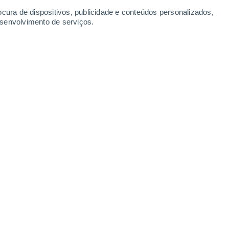
ocura de dispositivos, publicidade e conteúdos personalizados,
esenvolvimento de serviços.
tes, incluindo 2004, 2010, 2013, 2019, e 2020.
0/2021 11:26
4 min
ie de pinheiro) da República de Sakha
ar na Terra
. Encontradas numa região
sazonais de temperatura do mundo, estas
uma conífera caducifólia chamada
Larix