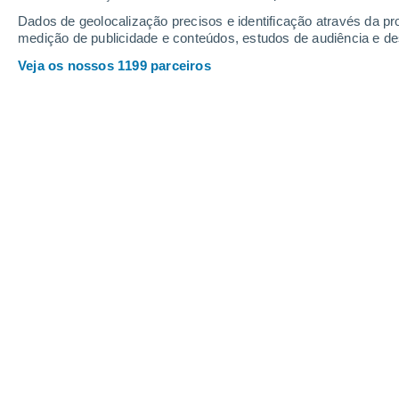
Dados de geolocalização precisos e identificação através da pr
medição de publicidade e conteúdos, estudos de audiência e d
Veja os nossos 1199 parceiros
Os surtos de grandes incêndios em Sakha já ocorreram an
Joana Campos
13/1
As florestas de larícios (uma espéc
(
Iacútia
) são como nenhum outro lug
com algumas das maiores oscilações 
florestas boreais são dominadas por 
gmelinii
.