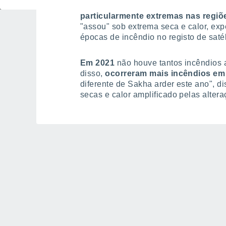
2010, 2013, 2019, e 2020.
As épocas 
particularmente extremas nas regiõ
"assou" sob extrema seca e calor, ex
épocas de incêndio no registo de satél
Em 2021
não houve tantos incêndios a
disso,
ocorreram mais incêndios em 
diferente de Sakha arder este ano", d
secas e calor amplificado pelas alter