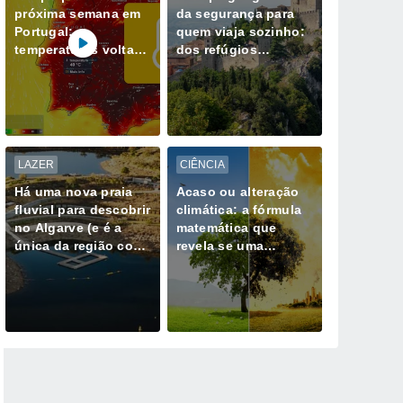
próxima semana em
da segurança para
Portugal:
quem viaja sozinho:
temperaturas voltam
dos refúgios
a subir; máximas na
europeus aos
ordem dos 40 ºC
destinos de maior
regressam ao
risco
continente
LAZER
CIÊNCIA
Há uma nova praia
Acaso ou alteração
fluvial para descobrir
climática: a fórmula
no Algarve (e é a
matemática que
única da região com
revela se uma
Bandeira Azul)
tempestade extrema
já não é natural