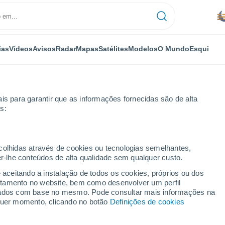
ias
Vídeos
Avisos
Radar
Mapas
Satélites
Modelos
O Mundo
Esqui
NOMIA
PLANTAS
LAZER
is para garantir que as informações fornecidas são de alta
s:
ecolhidas através de cookies ou tecnologias semelhantes,
er-lhe conteúdos de alta qualidade sem qualquer custo.
cêndios não deram tréguas em Sakha
e aceitando a instalação de todos os cookies, próprios ou dos
rtamento no website, bem como desenvolver um perfil
lizados com base no mesmo. Pode consultar mais informações na
êndios não deram
lquer momento, clicando no botão
Definições de cookies