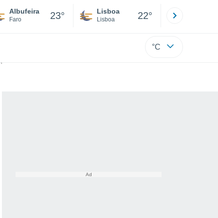
Albufeira
Lisboa
Porto
23°
22°
Faro
Lisboa
Porto
°C