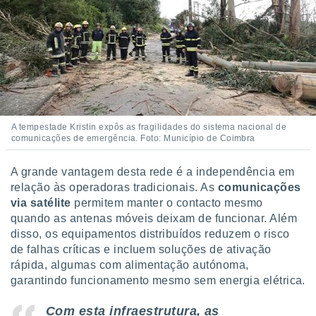
 para
a, utilizar
selecionar
a, criar
personalizar
tilizar
selecionar
A tempestade Kristin expôs as fragilidades do sistema nacional de
comunicações de emergência. Foto: Município de Coimbra
dos, medir
nho da
, medir o
A grande vantagem desta rede é a independência em
o dos
relação às operadoras tradicionais. As
comunicações
via satélite
permitem manter o contacto mesmo
r os
quando as antenas móveis deixam de funcionar. Além
ravés de
disso, os equipamentos distribuídos reduzem o risco
s ou
de falhas críticas e incluem soluções de ativação
s de dados
es fontes,
rápida, algumas com alimentação autónoma,
 e melhorar
garantindo funcionamento mesmo sem energia elétrica.
ilizar dados
ara
Com esta infraestrutura, as