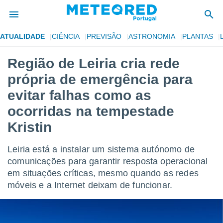
ATUALIDADE
CIÊNCIA
PREVISÃO
ASTRONOMIA
PLANTAS
de
Região de Leiria cria rede
 da
própria de emergência para
empo.pt) foi
or
evitar falhas como as
is para
ocorridas na tempestade
e as
 fornecidas
Kristin
 qualidade.
r a este
s das
Leiria está a instalar um sistema autónomo de
opções:
comunicações para garantir resposta operacional
em situações críticas, mesmo quando as redes
ookies e
 forma
móveis e a Internet deixam de funcionar.
e digital
da,