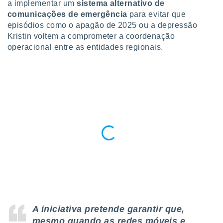
a implementar um
sistema alternativo de
para lhe
licidade e
comunicações de emergência
para evitar que
episódios como o apagão de 2025 ou a depressão
ados com
Kristin voltem a comprometer a coordenação
esmo. Pode
operacional entre as entidades regionais.
ais
s na nossa
 Cookies
e
u
nto a
omento,
 botão
de cookies
na parte
nossa
.
IVAMENTE,
as
tes a
A iniciativa pretende garantir que,
mesmo quando as redes móveis e