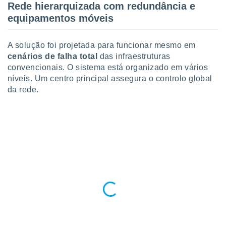
Rede hierarquizada com redundância e
ite através
atura,
equipamentos móveis
 botão
A solução foi projetada para funcionar mesmo em
cenários de falha total
das infraestruturas
nto, nós e
convencionais. O sistema está organizado em vários
arceiros
níveis. Um centro principal assegura o controlo global
cookies,
da rede.
ores únicos
ias
s para
 aceder e
dados
ais como a
 este sitio
eços IP e
ores de
possível
es possam
os seus
oais com
nteresse