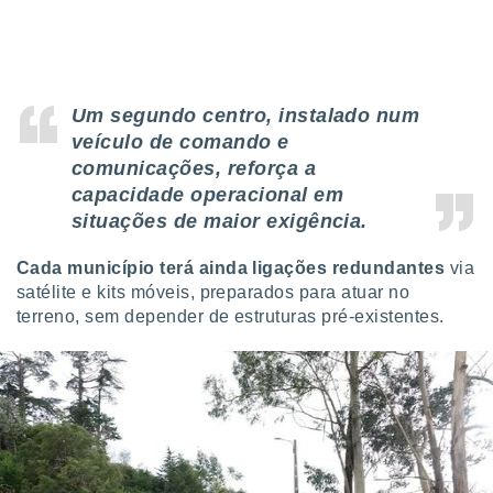
o qual se
ara tal,
 o seu
to ou opor-
essamento
Um segundo centro, instalado num
m qualquer
veículo de comando e
ando em “
 ou na
comunicações, reforça a
capacidade operacional em
 Cookies
situações de maior exigência.
te.
Cada município terá ainda ligações redundantes
via
 nossos
satélite e kits móveis, preparados para atuar no
s o
terreno, sem depender de estruturas pré-existentes.
o de
e/ou aceder
ões num
utilizar
ados para
publicidade,