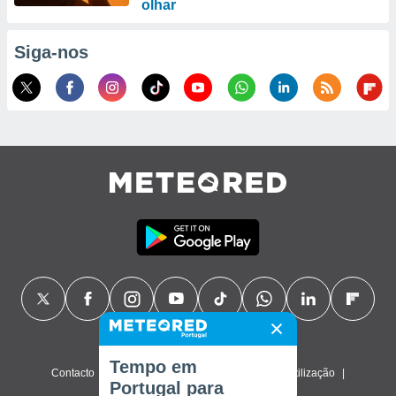
olhar
Siga-nos
Tempo em
Contacto
Sobre nós
FAQ
Termos de utilização
Portugal para