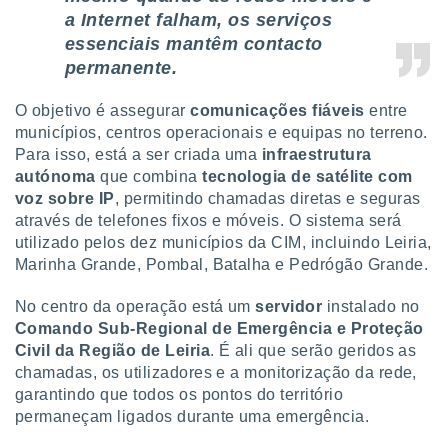
tar a
a Internet falham, os serviços
de cookies,
essenciais mantêm contacto
uar a
osso site
permanente.
este caso,
lo de que
O objetivo é assegurar
comunicações fiáveis
entre
talaremos
municípios, centros operacionais e equipas no terreno.
Para isso, está a ser criada uma
infraestrutura
s para
autónoma
que combina
tecnologia de satélite com
a navegação
, mas não
voz sobre IP
, permitindo chamadas diretas e seguras
s cookies
através de telefones fixos e móveis. O sistema será
ar o
utilizado pelos dez municípios da CIM, incluindo Leiria,
nto ou
Marinha Grande, Pombal, Batalha e Pedrógão Grande.
ntar
 ou
No centro da operação está um
servidor
instalado no
Comando Sub-Regional de Emergência e Proteção
dos,
ssa
Civil da Região de Leiria
. É ali que serão geridos as
ublicidade
chamadas, os utilizadores e a monitorização da rede,
garantindo que todos os pontos do território
ada. Pode
permaneçam ligados durante uma emergência.
nstalação de
ceder ao