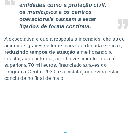
conteúdos.
entidades como a proteção civil,
os municípios e os centros
ção
operacionais passam a estar
ligados de forma contínua.
ão através
de
,
A expectativa é que a resposta a incêndios, cheias ou
 e
acidentes graves se torne mais coordenada e eficaz,
reduzindo tempos de atuação
e melhorando a
dos,
circulação de informação. O investimento inicial é
publicidade
superior a 70 mil euros, financiado através do
s, estudos
Programa Centro 2030, e a instalação deverá estar
a e
mento de
concluída no final de maio.
ossos 1199
eiros