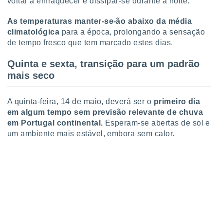
voltar a enfraquecer e dissipar-se durante a noite.
conteúdos.
As temperaturas manter-se-ão abaixo da média
ção
climatológica
para a época, prolongando a sensação
de tempo fresco que tem marcado estes dias.
ão através
de
,
Quinta e sexta, transição para um padrão
 e
mais seco
dos,
publicidade
A quinta-feira, 14 de maio, deverá ser o
primeiro dia
s, estudos
em algum tempo sem previsão relevante de chuva
a e
em Portugal continental.
Esperam-se abertas de sol e
mento de
um ambiente mais estável, embora sem calor.
ossos 1199
eiros