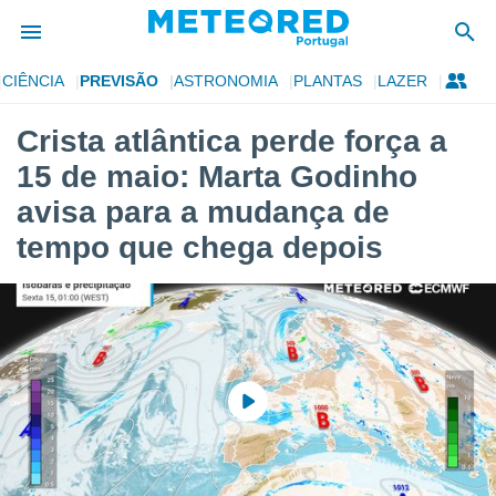
CIÊNCIA
PREVISÃO
ASTRONOMIA
PLANTAS
LAZER
de
Crista atlântica perde força a
 da
15 de maio: Marta Godinho
empo.pt) foi
or
avisa para a mudança de
is para
tempo que chega depois
e as
 fornecidas
 qualidade.
r a este
s das
opções:
ookies e
 forma
e digital
da,