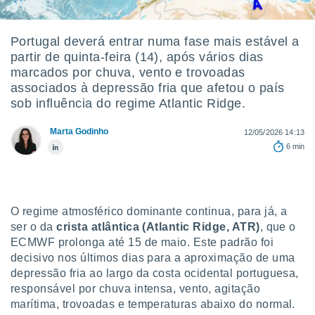
m
 recolhidas
cookies ou
Portugal deverá entrar numa fase mais estável a
partir de quinta-feira (14), após vários dias
, permite-
ar a nossa
marcados por chuva, vento e trovoadas
ara
associados à depressão fria que afetou o país
ACEITAR
 fornecer-
sob influência do regime Atlantic Ridge.
E
os de alta
CONTINUAR
sem
Marta Godinho
12/05/2026 14:13
sto.
6 min
CONFIGURAÇÕES
o botão
ontinuar",
r ao
itando a
O regime atmosférico dominante continua, para já, a
de todos os
óprios ou
ser o da
crista atlântica (Atlantic Ridge, ATR)
, que o
parceiros,
ECMWF prolonga até 15 de maio. Este padrão foi
rmitem
decisivo nos últimos dias para a aproximação de uma
lisar o
depressão fria ao largo da costa ocidental portuguesa,
nto no
responsável por chuva intensa, vento, agitação
em como
marítima, trovoadas e temperaturas abaixo do normal.
 um perfil