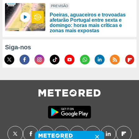
PREVISÃO
Poeiras, aguaceiros e trovoadas
afetarão Portugal entre sexta e
domingo: horas mais críticas e
zonas mais expostas
Siga-nos