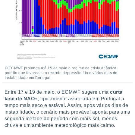
tar a
de cookies,
uar a
osso site
este caso,
lo de que
talaremos
s para
a navegação
, mas não
s cookies
O ECMWF prolonga até 15 de maio o regime de crista atlântica,
ar o
padrão que favoreceu a recente depressão fria e vários dias de
nto ou
instabilidade em Portugal.
ntar
 ou
Entre 17 e 19 de maio, o ECMWF sugere uma
curta
fase de
NAO+
, tipicamente associada em Portugal a
dos,
ssa
tempo mais seco e estável. Assim, após vários dias de
ublicidade
instabilidade, o cenário mais provável aponta para uma
segunda metade do período com mais sol, menos
ada. Pode
chuva e um ambiente meteorológico mais calmo.
nstalação de
ceder ao