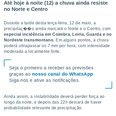
Até hoje à noite (12) a chuva ainda resiste
ite através
no Norte e Centro
atura,
 botão
Durante a tarde desta terça-feira, 12 de maio, a
precipitaç��o ainda marcará o Norte e o Centro, com
nto, nós e
especial incidência em Coimbra, Leiria, Guarda e no
arceiros
Nordeste transmontano.
Em alguns pontos, a chuva
cookies,
poderá ultrapassar os 7 mm por hora, com intensidade
ores únicos
ias
moderada a localmente forte.
s para
 aceder e
dados
Seja o primeiro a receber as previsões
ais como a
graças ao
nosso canal do WhatsApp
.
 este sitio
Siga-nos e ative as notificações.
eços IP e
ores de
possível
Ainda assim, a instabilidade deverá perder força ao
es possam
longo da noite, e depois das 22h deixará de haver
os seus
probabilidade relevante de precipitação.
oais com
nteresse