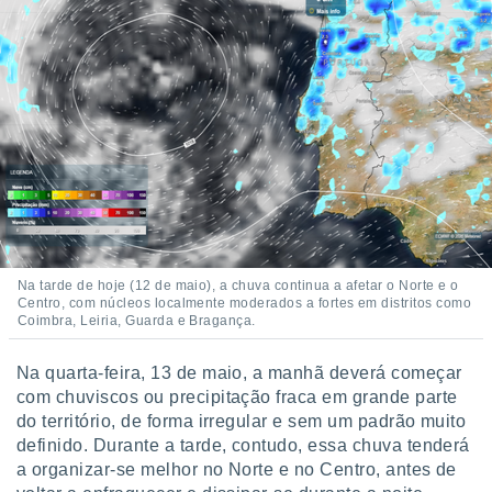
 para
a, utilizar
selecionar
a, criar
personalizar
tilizar
selecionar
dos, medir
nho da
, medir o
o dos
Na tarde de hoje (12 de maio), a chuva continua a afetar o Norte e o
Centro, com núcleos localmente moderados a fortes em distritos como
Coimbra, Leiria, Guarda e Bragança.
r os
ravés de
s ou
Na quarta-feira, 13 de maio, a manhã deverá começar
s de dados
com chuviscos ou precipitação fraca em grande parte
es fontes,
do território, de forma irregular e sem um padrão muito
 e melhorar
definido. Durante a tarde, contudo, essa chuva tenderá
ilizar dados
a organizar-se melhor no Norte e no Centro, antes de
ara