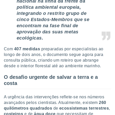
nacional na linha da frente da
tar a
de cookies,
política ambiental europeia,
uar a
integrando o restrito grupo de
osso site
cinco Estados-Membros que se
este caso,
encontram na fase final de
lo de que
talaremos
aprovação das suas metas
ecológicas.
s para
a navegação
Com
407 medidas
preparadas por especialistas ao
, mas não
longo de dois anos, o documento segue agora para
s cookies
ar o
consulta pública, criando um roteiro que abrange
nto ou
desde o interior florestal até ao ambiente marinho.
ntar
 ou
O desafio urgente de salvar a terra e a
costa
dos,
ssa
ublicidade
A urgência das intervenções reflete-se nos números
avançados pelos cientistas. Atualmente, existem
260
ada. Pode
quilómetros quadrados
de
ecossistemas terrestres
,
nstalação de
ceder ao
costeiros
e de
água doce
que necessitam de