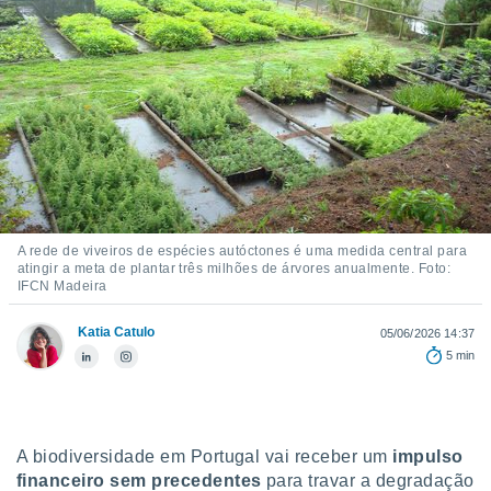
m
 recolhidas
cookies ou
, permite-
ar a nossa
ara
ACEITAR
 fornecer-
E
os de alta
CONTINUAR
sem
sto.
CONFIGURAÇÕES
o botão
A rede de viveiros de espécies autóctones é uma medida central para
ontinuar",
atingir a meta de plantar três milhões de árvores anualmente. Foto:
IFCN Madeira
r ao
itando a
de todos os
Katia Catulo
05/06/2026 14:37
óprios ou
5 min
parceiros,
rmitem
lisar o
nto no
A biodiversidade em Portugal vai receber um
impulso
em como
 um perfil
financeiro sem precedentes
para travar a degradação