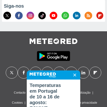
Siga-nos
Temperaturas
em Portugal
Contacto
Sobre nós
FAQ
Termos de utilização
de 10 a 16 de
agosto:
Cookies
Política de privacidade
Definições de privacidade