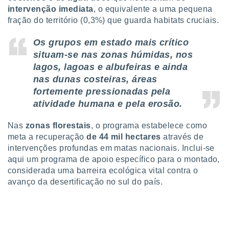
ite através
intervenção imediata
, o equivalente a uma pequena
atura,
fração do território (0,3%) que guarda habitats cruciais.
 botão
Os grupos em estado mais crítico
situam-se nas zonas húmidas, nos
nto, nós e
lagos, lagoas e albufeiras e ainda
arceiros
nas dunas costeiras, áreas
cookies,
fortemente pressionadas pela
ores únicos
ias
atividade humana e pela erosão.
s para
 aceder e
Nas
zonas florestais
, o programa estabelece como
dados
meta a recuperação
de 44 mil hectares
através de
ais como a
intervenções profundas em matas nacionais. Inclui-se
 este sitio
eços IP e
aqui um programa de apoio específico para o montado,
ores de
considerada uma barreira ecológica vital contra o
possível
avanço da desertificação no sul do país.
es possam
os seus
oais com
nteresse