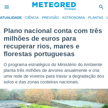
ATUALIDADE
CIÊNCIA
PREVISÃO
ASTRONOMIA
PLANTAS
de
Plano nacional conta com três
 da
milhões de euros para
empo.pt) foi
or
recuperar rios, mares e
is para
florestas portuguesas
e as
 fornecidas
 qualidade.
O programa estratégico do Ministério do Ambiente
r a este
planta três milhões de árvores anualmente e cria
s das
opções:
uma rede de viveiros para travar a degradação dos
solos e das zonas costeiras nacionais.
ookies e
 forma
e digital
da,