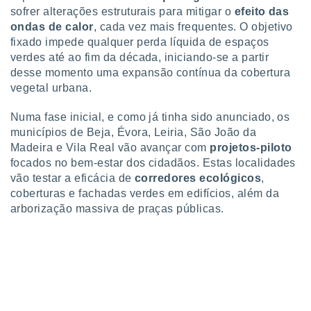
conteúdos.
sofrer alterações estruturais para mitigar o
efeito das
ondas de calor
, cada vez mais frequentes. O objetivo
ção
fixado impede qualquer perda líquida de espaços
verdes até ao fim da década, iniciando-se a partir
ão através
desse momento uma expansão contínua da cobertura
de
vegetal urbana.
,
 e
Numa fase inicial, e como já tinha sido anunciado, os
dos,
municípios de Beja, Évora, Leiria, São João da
publicidade
Madeira e Vila Real vão avançar com
projetos-piloto
s, estudos
focados no bem-estar dos cidadãos. Estas localidades
a e
vão testar a eficácia de
corredores ecológicos
,
mento de
coberturas e fachadas verdes em edifícios, além da
arborização massiva de praças públicas.
ossos 1199
eiros