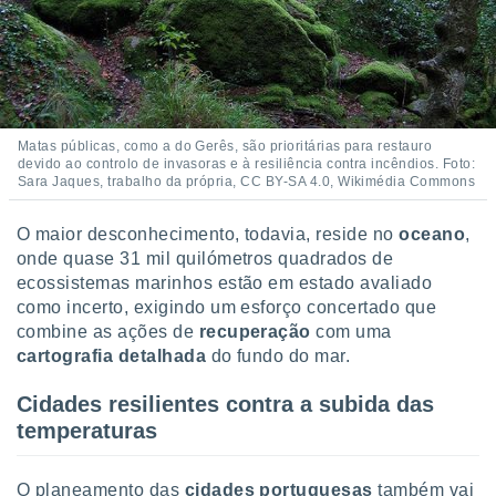
 para
a, utilizar
selecionar
a, criar
personalizar
Matas públicas, como a do Gerês, são prioritárias para restauro
tilizar
devido ao controlo de invasoras e à resiliência contra incêndios. Foto:
selecionar
Sara Jaques, trabalho da própria, CC BY-SA 4.0, Wikimédia Commons
dos, medir
O maior desconhecimento, todavia, reside no
oceano
,
nho da
onde quase 31 mil quilómetros quadrados de
, medir o
ecossistemas marinhos estão em estado avaliado
o dos
como incerto, exigindo um esforço concertado que
r os
combine as ações de
recuperação
com uma
ravés de
cartografia
detalhada
do fundo do mar.
s ou
s de dados
Cidades resilientes contra a subida das
es fontes,
temperaturas
 e melhorar
ilizar dados
ara
O planeamento das
cidades portuguesas
também vai