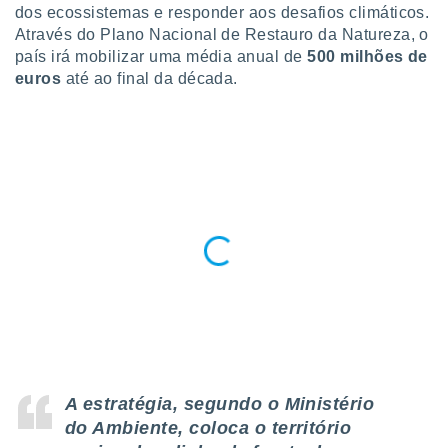
para lhe
dos ecossistemas e responder aos desafios climáticos.
licidade e
Através do Plano Nacional de Restauro da Natureza, o
país irá mobilizar uma média anual de
500 milhões de
ados com
euros
até ao final da década.
esmo. Pode
ais
s na nossa
 Cookies
e
u
nto a
omento,
 botão
de cookies
na parte
nossa
.
IVAMENTE,
as
A estratégia, segundo o Ministério
tes a
do Ambiente, coloca o território