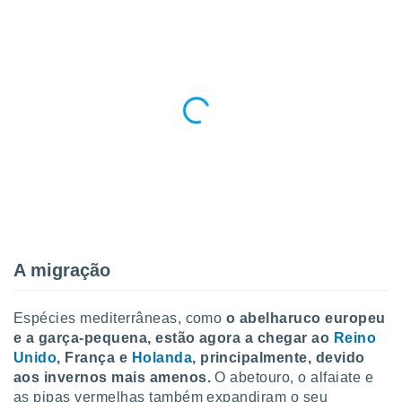
ite através
atura,
 botão
nto, nós e
arceiros
cookies,
ores únicos
ias
s para
 aceder e
dados
ais como a
 este sitio
A migração
eços IP e
ores de
possível
Espécies mediterrâneas, como
o abelharuco europeu
e a garça-pequena, estão agora a chegar ao
Reino
es possam
Unido
, França e
Holanda
, principalmente, devido
os seus
aos invernos mais amenos.
O abetouro, o alfaiate e
oais com
as pipas vermelhas também expandiram o seu
nteresse