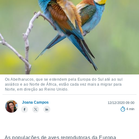
m
 recolhidas
cookies ou
, permite-
ar a nossa
ara
ACEITAR
 fornecer-
E
os de alta
CONTINUAR
sem
sto.
CONFIGURAÇÕES
o botão
ontinuar",
Os Abelharucos, que se estendem pela Europa do Sul até ao sul
r ao
asiático e ao Norte de África, estão cada vez mais a migrar para
itando a
Norte, em direção ao Reino Unido.
de todos os
óprios ou
Joana Campos
12/12/2020 09:00
parceiros,
4 min
rmitem
lisar o
nto no
em como
 um perfil
As populações de aves reprodutoras da Europa