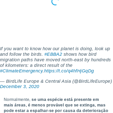
 para
a, utilizar
selecionar
a, criar
personalizar
tilizar
selecionar
If you want to know how our planet is doing, look up
dos, medir
and follow the birds.
#EBBA2
shows how bird
nho da
migration paths have moved north-east by hundreds
, medir o
of kilometers: a direct result of the
o dos
#ClimateEmergency
.
https://t.co/q4hfHjGqDg
r os
ravés de
— BirdLife Europe & Central Asia (@BirdLifeEurope)
s ou
December 3, 2020
s de dados
es fontes,
 e melhorar
Normalmente,
se uma espécie está presente em
ilizar dados
mais áreas, é menos provável que se extinga, mas
ara
pode estar a espalhar-se por causa da deterioração