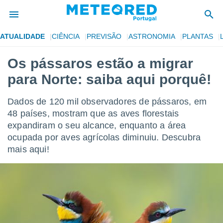
ATUALIDADE
CIÊNCIA
PREVISÃO
ASTRONOMIA
PLANTAS
de
Os pássaros estão a migrar
 da
para Norte: saiba aqui porquê!
empo.pt) foi
or
is para
Dados de 120 mil observadores de pássaros, em
e as
48 países, mostram que as aves florestais
 fornecidas
expandiram o seu alcance, enquanto a área
 qualidade.
r a este
ocupada por aves agrícolas diminuiu. Descubra
s das
mais aqui!
opções:
ookies e
 forma
e digital
da,