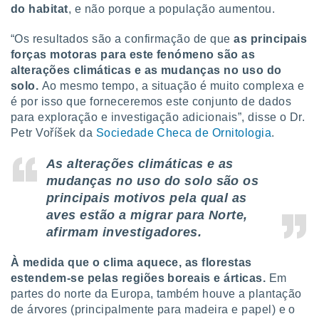
conteúdos.
do habitat
, e não porque a população aumentou.
ção
“Os resultados são a confirmação de que
as principais
forças motoras para este fenómeno são as
ão através
alterações climáticas e as mudanças no uso do
de
solo.
Ao mesmo tempo, a situação é muito complexa e
,
é por isso que forneceremos este conjunto de dados
 e
para exploração e investigação adicionais”, disse o Dr.
dos,
Petr Voříšek da
Sociedade Checa de Ornitologia
.
publicidade
s, estudos
As alterações climáticas e as
a e
mudanças no uso do solo são os
mento de
principais motivos pela qual as
aves estão a migrar para Norte,
ossos 1199
afirmam investigadores.
eiros
À medida que o clima aquece, as florestas
estendem-se pelas regiões boreais e árticas.
Em
partes do norte da Europa, também houve a plantação
de árvores (principalmente para madeira e papel) e o