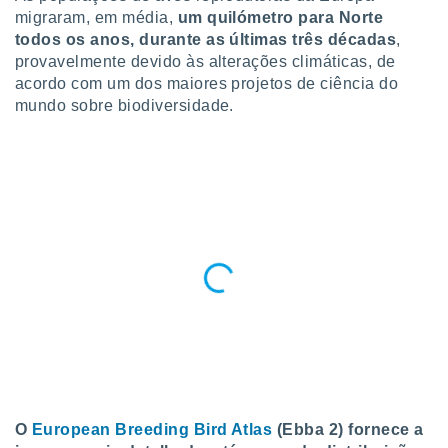
para lhe
migraram, em média,
um quilómetro para Norte
licidade e
todos os anos, durante as últimas três décadas
,
provavelmente devido às alterações climáticas, de
ados com
esmo. Pode
acordo com um dos maiores projetos de ciência do
ais
mundo sobre biodiversidade.
s na nossa
 Cookies
e
u
nto a
omento,
 botão
de cookies
na parte
nossa
.
IVAMENTE,
as
tes a
O
European Breeding Bird Atlas
(Ebba 2) fornece a