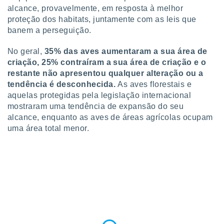
o qual se
alcance, provavelmente, em resposta à melhor
ara tal,
proteção dos habitats, juntamente com as leis que
 o seu
banem a perseguição.
to ou opor-
essamento
No geral,
35% das aves aumentaram a sua área de
m qualquer
criação, 25% contraíram a sua área de criação e o
ando em “
restante não apresentou qualquer alteração ou a
 ou na
tendência é desconhecida.
As aves florestais e
 Cookies
aquelas protegidas pela legislação internacional
te.
mostraram uma tendência de expansão do seu
alcance, enquanto as aves de áreas agrícolas ocupam
 nossos
uma área total menor.
s o
o de
e/ou aceder
ões num
utilizar
ados para
publicidade,