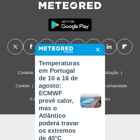
Temperaturas
em Portugal
Contacto
Sobre nós
FAQ
Termos de utilização
de 10 a 16 de
agosto:
Cookies
Política de privacidade
Definições de privacidade
ECMWF
© 2026 Meteored. Todos os direitos reservados
prevê calor,
mas o
Atlântico
poderá travar
os extremos
de 40°C