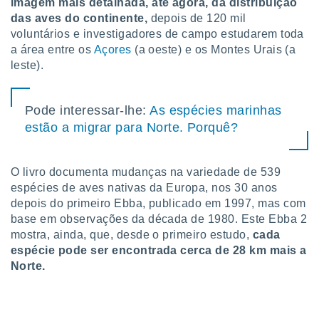
imagem mais detalhada, até agora, da distribuição
tar a
de cookies,
das aves do continente,
depois de 120 mil
uar a
voluntários e investigadores de campo estudarem toda
osso site
a área entre os
Açores
(a oeste) e os Montes Urais (a
este caso,
leste).
lo de que
talaremos
Pode interessar-lhe:
As espécies marinhas
s para
a navegação
estão a migrar para Norte. Porquê?
, mas não
s cookies
ar o
O livro documenta mudanças na variedade de 539
nto ou
espécies de aves nativas da Europa, nos 30 anos
ntar
depois do primeiro Ebba, publicado em 1997, mas com
 ou
base em observações da década de 1980. Este Ebba 2
dos,
mostra, ainda, que, desde o primeiro estudo,
cada
ssa
espécie pode ser encontrada cerca de 28 km mais a
ublicidade
Norte.
ada. Pode
nstalação de
ceder ao