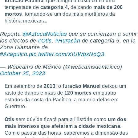
furacão Paulina
, que atingiu a costa como uma
conteúdos.
tempestade de
categoria 4
, deixando
mais de 200
mortos
, tornando-se um dos mais mortíferos da
ção
história mexicana.
ão através
Reporta
@AztecaNoticias
que se comienzan a sentir
de
,
los efectos de
#Otis
,
#Huracán
de categoría 5, en la
 e
Zona Diamante de
#Acapulco
.
pic.twitter.com/XIUWqxNoQ3
dos,
publicidade
— Webcams de México (@webcamsdemexico)
s, estudos
October 25, 2023
a e
mento de
Em setembro de
2013
, o
furacão Manuel
deixou um
rasto de danos e mais de
120 mortes
em quatro
ossos 1199
estados da costa do Pacífico, a maioria delas em
eiros
Guerrero.
Otis
sem dúvida ficará para a História como
um dos
mais intensos que afetaram a cidade mexicana
.
Com o passar das horas, saberemos a dimensão das