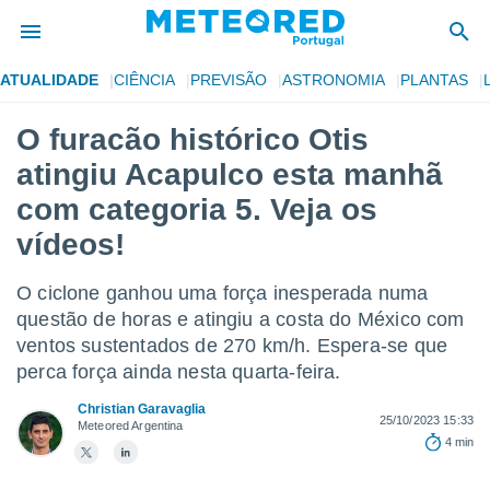
ATUALIDADE
CIÊNCIA
PREVISÃO
ASTRONOMIA
PLANTAS
de
O furacão histórico Otis
 da
atingiu Acapulco esta manhã
empo.pt) foi
or
com categoria 5. Veja os
is para
vídeos!
e as
 fornecidas
 qualidade.
O ciclone ganhou uma força inesperada numa
r a este
questão de horas e atingiu a costa do México com
s das
opções:
ventos sustentados de 270 km/h. Espera-se que
perca força ainda nesta quarta-feira.
ookies e
 forma
Christian Garavaglia
25/10/2023 15:33
Meteored Argentina
4 min
e digital
da,