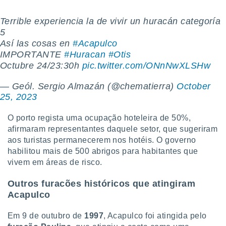
 para
Terrible experiencia la de vivir un huracán categoría
a, utilizar
5
selecionar
Así las cosas en
#Acapulco
IMPORTANTE
#Huracan
#Otis
a, criar
personalizar
Octubre 24/23:30h
pic.twitter.com/ONnNwXLSHw
tilizar
selecionar
— Geól. Sergio Almazán (@chematierra)
October
25, 2023
dos, medir
nho da
O porto regista uma ocupação hoteleira de 50%,
, medir o
afirmaram representantes daquele setor, que sugeriram
o dos
aos turistas permanecerem nos hotéis. O governo
r os
habilitou mais de 500 abrigos para habitantes que
ravés de
vivem em áreas de risco.
s ou
s de dados
Outros furacões históricos que atingiram
es fontes,
Acapulco
 e melhorar
ilizar dados
Em 9 de outubro de
1997
, Acapulco foi atingida pelo
ara