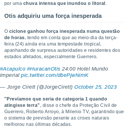
por uma
chuva intensa que inundou o litoral
.
ite através
atura,
 botão
Otis adquiriu uma força inesperada
O
ciclone ganhou força inesperada numa questão
nto, nós e
de horas
, tendo em conta que ao meio-dia da terça-
arceiros
feira (24) ainda era uma tempestade tropical,
cookies,
apanhando de surpresa autoridades e residentes dos
ores únicos
estados afetados, especialmente Guerrero.
ias
s para
 aceder e
#Acapulco
#HuracanOtis
24:00 Hotel Mundo
dados
Imperial
pic.twitter.com/dbePjwNimK
ais como a
 este sitio
— Jorge Cirett (@JorgeCirett)
October 25, 2023
eços IP e
ores de
"Prevíamos que seria de categoria 1 quando
possível
atingisse terra"
, disse o chefe da Proteção Civil de
es possam
Guerrero, Roberto Arroyo, à Milenio TV, garantindo que
os seus
o sistema de previsão perante as crises naturais
oais com
melhorou nas últimas décadas.
nteresse