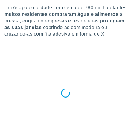
o qual se
Em Acapulco, cidade com cerca de 780 mil habitantes,
ara tal,
muitos residentes compraram água e alimentos
à
 o seu
pressa, enquanto empresas e residências
protegiam
to ou opor-
essamento
as suas janelas
cobrindo-as com madeira ou
m qualquer
cruzando-as com fita adesiva em forma de X.
ando em “
 ou na
 Cookies
te.
 nossos
s o
o de
e/ou aceder
ões num
utilizar
ados para
publicidade,