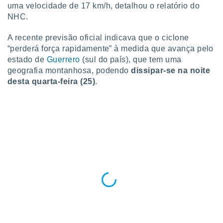
para lhe
uma velocidade de 17 km/h, detalhou o relatório do
licidade e
NHC.
ados com
A recente previsão oficial indicava que o ciclone
esmo. Pode
“perderá força rapidamente” à medida que avança pelo
ais
estado de
Guerrero
(sul do país), que tem uma
s na nossa
 Cookies
e
geografia montanhosa, podendo
dissipar-se na noite
u
desta quarta-feira (25)
.
nto a
omento,
 botão
de cookies
na parte
nossa
.
IVAMENTE,
as
tes a