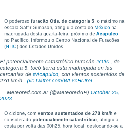
m
 recolhidas
cookies ou
O poderoso
furacão Otis, de categoria 5
, o máximo na
, permite-
escala Saffir-Simpson, atingiu a costa do
México
na
ar a nossa
madrugada desta quarta-feira, próximo de
Acapulco
,
ara
ACEITAR
 fornecer-
no Pacífico, informou o Centro Nacional de Furacões
E
os de alta
(
NHC
) dos Estados Unidos.
CONTINUAR
sem
sto.
El potencialmente catastrófico huracán
#Otis
, de
CONFIGURAÇÕES
o botão
categoría 5, tocó tierra esta madrugada en las
ontinuar",
cercanías de
#Acapulco
, con vientos sostenidos de
r ao
270 km/h .
pic.twitter.com/WLYcHrJreI
itando a
de todos os
— Meteored.com.ar (@MeteoredAR)
October 25,
óprios ou
2023
parceiros,
rmitem
lisar o
O ciclone, com
ventos sustentados de 270 km/h
e
nto no
considerado
potencialmente
catastrófico
, atingiu a
em como
 um perfil
costa por volta das 00h25, hora local, deslocando-se a