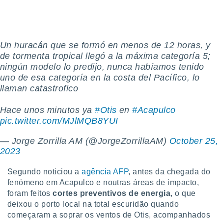
tar a
de cookies,
uar a
osso site
este caso,
Un huracán que se formó en menos de 12 horas, y
lo de que
de tormenta tropical llegó a la máxima categoría 5;
talaremos
ningún modelo lo predijo, nunca habíamos tenido
uno de esa categoría en la costa del Pacífico, lo
s para
a navegação
llaman catastrofico
, mas não
s cookies
Hace unos minutos ya
#Otis
en
#Acapulco
ar o
pic.twitter.com/MJlMQB8YUI
nto ou
ntar
— Jorge Zorrilla AM (@JorgeZorrillaAM)
October 25,
 ou
2023
dos,
ssa
Segundo noticiou a
agência AFP
, antes da chegada do
ublicidade
fenómeno em Acapulco e noutras áreas de impacto,
foram feitos
cortes preventivos de energia
, o que
ada. Pode
deixou o porto local na total escuridão quando
nstalação de
começaram a soprar os ventos de Otis, acompanhados
ceder ao