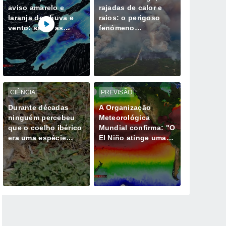
aviso amarelo e
rajadas de calor e
laranja de chuva e
raios: o perigoso
vento: saiba as
fenómeno
horas mais críticas
meteorológico
desta quinta, 6 de
gerado por mega-
agosto
incêndios
CIÊNCIA
PREVISÃO
Durante décadas
A Organização
ninguém percebeu
Meteorológica
que o coelho ibérico
Mundial confirma: "O
era uma espécie
El Niño atinge uma
diferente e isso
intensidade sem
muda tudo
precedentes desde
há vários anos"