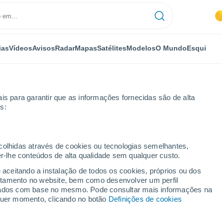
ias
Vídeos
Avisos
Radar
Mapas
Satélites
Modelos
O Mundo
Esqui
NOMIA
PLANTAS
LAZER
is para garantir que as informações fornecidas são de alta
s:
ecolhidas através de cookies ou tecnologias semelhantes,
er-lhe conteúdos de alta qualidade sem qualquer custo.
 grandes dimensões consomem a ilha de Evia
e aceitando a instalação de todos os cookies, próprios ou dos
rtamento no website, bem como desenvolver um perfil
lizados com base no mesmo. Pode consultar mais informações na
 grandes dimensões
lquer momento, clicando no botão
Definições de cookies
via