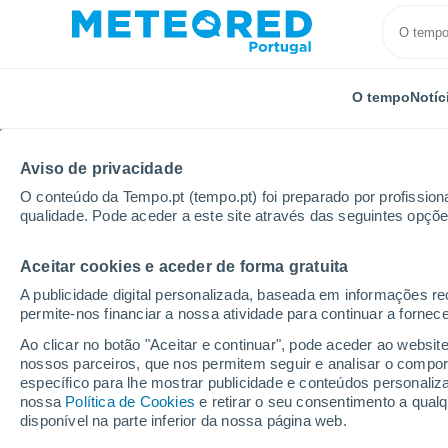
O tempo
Notíc
TODOS
ATUALIDADE
CIÊNCIA
PREVISÃO
ASTRO
Aviso de privacidade
O conteúdo da Tempo.pt (tempo.pt) foi preparado por profissiona
qualidade. Pode aceder a este site através das seguintes opçõe
Aceitar cookies e aceder de forma gratuita
A publicidade digital personalizada, baseada em informações r
permite-nos financiar a nossa atividade para continuar a fornec
Início
Notícias
Atualidade
Grécia: Incêndios de
Ao clicar no botão "Aceitar e continuar", pode aceder ao websit
nossos parceiros, que nos permitem seguir e analisar o compo
específico para lhe mostrar publicidade e conteúdos persona
Grécia: Incêndios de
nossa
Política de Cookies
e retirar o seu consentimento a qua
disponível na parte inferior da nossa página web.
consomem a ilha de E