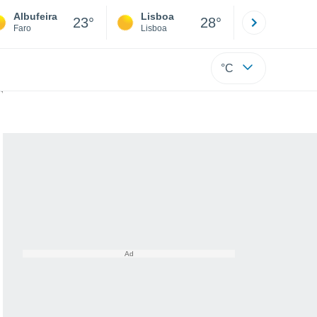
Albufeira
Lisboa
Porto
23°
28°
Faro
Lisboa
Porto
°C