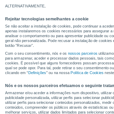
ALTERNATIVAMENTE,
Os incêndios que lavram há seis dias
imparáveis. Na ilha de Evia, localizad
Rejeitar tecnologias semelhantes a cookie
pessoas foram evacuadas através de f
Se não aceitar a instalação de cookies, pode continuar a acede
são chocantes.
apenas instalaremos os cookies necessários para assegurar a 
analisar o comportamento ou para apresentar publicidade ou co
geral não personalizada. Pode recusar a instalação de cookies 
Alfredo Graça
08/08
botão "Recusar".
Com o seu consentimento, nós e os
nossos parceiros
utilizamo
para armazenar, aceder e processar dados pessoais, tais como a
Milhares de pessoas foram forçadas
cookies. É possível que alguns fornecedores possam processa
Evia
este fim de semana em resultado 
qual se pode opor. Para tal, pode retirar o seu consentimento 
Grécia
pelo sexto dia consecutivo
. 
clicando em “
Definições
” ou na nossa
Política de Cookies
neste
operação de evacuação
, recorrendo
estava em perigo para um local segur
Nós e os nossos parceiros efetuamos o seguinte trata
Armazenar e/ou aceder a informações num dispositivo, utilizar da
As chamas em Evia, ilha situada a nor
publicidade personalizada, utilizar perfis para selecionar public
progrediram rapidamente e em várias 
utilizar perfis para selecionar conteúdos personalizados, med
hectares e obrigando à evacuação 
conteúdos, compreender os públicos através de estatísticas ou
florestais que atormentam a Grécia i
melhorar serviços, utilizar dados limitados para selecionar cont