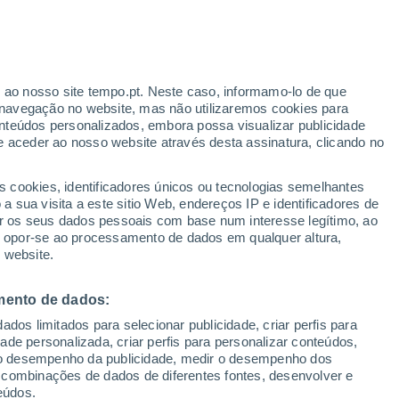
 consecutivos na Grécia continuam
a a nordeste de Atenas, milhares de
erries para fugir às chamas. As imagens
r ao nosso site tempo.pt. Neste caso, informamo-lo de que
navegação no website, mas não utilizaremos cookies para
nteúdos personalizados, embora possa visualizar publicidade
e aceder ao nosso website através desta assinatura, clicando no
/2021 17:09
2 min
s cookies, identificadores únicos ou tecnologias semelhantes
 sua visita a este sitio Web, endereços IP e identificadores de
 a abandonar as suas casas na ilha de
r os seus dados pessoais com base num interesse legítimo, ao
dos terríveis
incêndios que consomem a
ou opor-se ao processamento de dados em qualquer altura,
As autoridades locais montaram uma
 website.
 a
ferries
para transportar toda a gente que
o.
mento de dados:
dos limitados para selecionar publicidade, criar perfis para
deste da capital grega – Atenas –
idade personalizada, criar perfis para personalizar conteúdos,
frentes fazendo
arder dezenas de
ir o desempenho da publicidade, medir o desempenho dos
de dezenas de aldeias
. Os incêndios
 combinações de dados de diferentes fontes, desenvolver e
rromperam neste país do Mediterrâneo
eúdos.