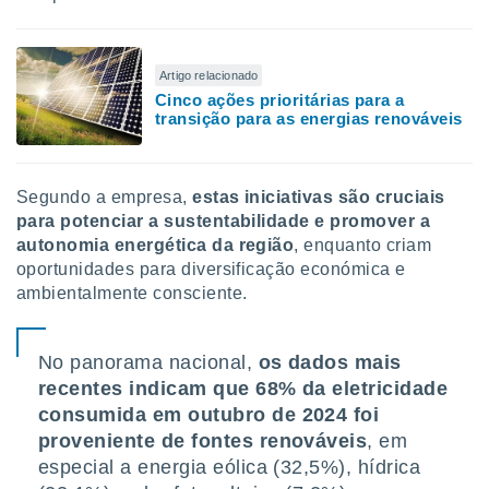
conteúdos.
ção
Artigo relacionado
ão através
Cinco ações prioritárias para a
transição para as energias renováveis
de
,
 e
Segundo a empresa,
estas iniciativas são cruciais
dos,
para potenciar a sustentabilidade e promover a
publicidade
s, estudos
autonomia energética da região
, enquanto criam
a e
oportunidades para diversificação económica e
mento de
ambientalmente consciente.
ossos 1199
No panorama nacional,
os dados mais
eiros
recentes indicam que 68% da eletricidade
consumida em outubro de 2024 foi
proveniente de fontes renováveis
, em
especial a energia eólica (32,5%), hídrica