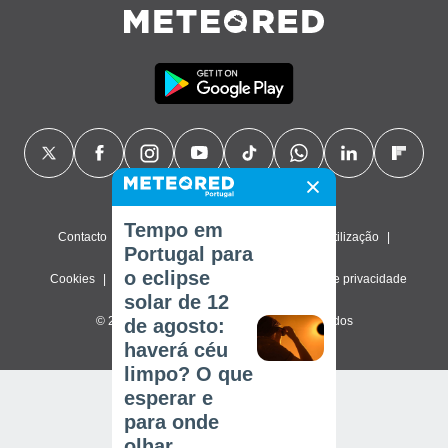
Tempo em
Contacto
Sobre nós
FAQ
Termos de utilização
Portugal para
o eclipse
Cookies
Política de privacidade
Definições de privacidade
solar de 12
© 2026 Meteored. Todos os direitos reservados
de agosto:
haverá céu
limpo? O que
esperar e
para onde
olhar