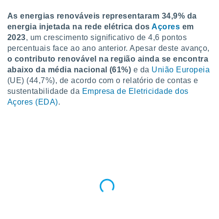
para lhe
licidade e
As energias renováveis representaram 34,9% da
energia injetada na rede elétrica dos
Açores
em
ados com
2023
, um crescimento significativo de 4,6 pontos
esmo. Pode
percentuais face ao ano anterior. Apesar deste avanço,
ais
o contributo renovável na região ainda se encontra
s na nossa
 Cookies
e
abaixo da média nacional (61%)
e da
União Europeia
u
(UE) (44,7%), de acordo com o relatório de contas e
nto a
sustentabilidade da
Empresa de Eletricidade dos
omento,
Açores (EDA)
.
 botão
de cookies
na parte
nossa
.
IVAMENTE,
as
tes a