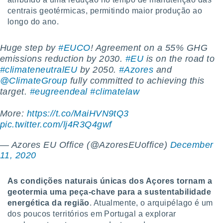
ite através
centrais geotérmicas, permitindo maior produção ao
atura,
longo do ano.
 botão
Huge step by
#EUCO
! Agreement on a 55% GHG
emissions reduction by 2030.
#EU
is on the road to
nto, nós e
#climateneutralEU
by 2050.
#Azores
and
arceiros
cookies,
@ClimateGroup
fully committed to achieving this
ores únicos
target.
#eugreendeal
#climatelaw
ias
s para
More:
https://t.co/MaiHVN9tQ3
 aceder e
pic.twitter.com/lj4R3Q4gwf
dados
ais como a
— Azores EU Office (@AzoresEUoffice)
December
 este sitio
11, 2020
eços IP e
ores de
possível
As condições naturais únicas dos Açores tornam a
geotermia uma peça-chave para a sustentabilidade
es possam
os seus
energética da região
. Atualmente, o arquipélago é um
oais com
dos poucos territórios em Portugal a explorar
nteresse