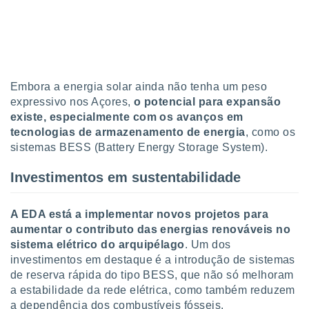
 para
a, utilizar
selecionar
a, criar
Embora a energia solar ainda não tenha um peso
personalizar
tilizar
expressivo nos Açores,
o potencial para expansão
selecionar
existe, especialmente com os avanços em
tecnologias de armazenamento de energia
, como os
dos, medir
sistemas BESS (Battery Energy Storage System).
nho da
, medir o
Investimentos em sustentabilidade
o dos
r os
A EDA está a implementar novos projetos para
ravés de
aumentar o contributo das energias renováveis no
s ou
sistema elétrico do arquipélago
. Um dos
s de dados
es fontes,
investimentos em destaque é a introdução de sistemas
 e melhorar
de reserva rápida do tipo BESS, que não só melhoram
ilizar dados
a estabilidade da rede elétrica, como também reduzem
ara
a dependência dos combustíveis fósseis.