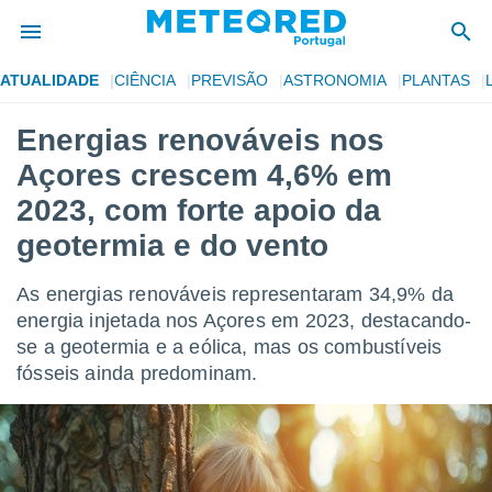
ATUALIDADE
CIÊNCIA
PREVISÃO
ASTRONOMIA
PLANTAS
de
Energias renováveis nos
 da
Açores crescem 4,6% em
empo.pt) foi
or
2023, com forte apoio da
is para
geotermia e do vento
e as
 fornecidas
 qualidade.
As energias renováveis representaram 34,9% da
r a este
energia injetada nos Açores em 2023, destacando-
s das
opções:
se a geotermia e a eólica, mas os combustíveis
fósseis ainda predominam.
ookies e
 forma
e digital
da,