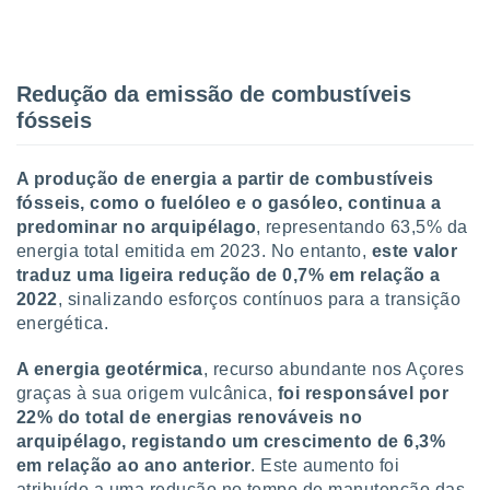
tar a
de cookies,
uar a
osso site
este caso,
Redução da emissão de combustíveis
lo de que
fósseis
talaremos
s para
A produção de energia a partir de combustíveis
a navegação
fósseis, como o fuelóleo e o gasóleo, continua a
, mas não
predominar no arquipélago
, representando 63,5% da
s cookies
energia total emitida em 2023. No entanto,
este valor
ar o
traduz uma ligeira redução de 0,7% em relação a
nto ou
ntar
2022
, sinalizando esforços contínuos para a transição
 ou
energética.
dos,
A energia geotérmica
, recurso abundante nos Açores
ssa
graças à sua origem vulcânica,
foi responsável por
ublicidade
22% do total de energias renováveis no
arquipélago, registando um crescimento de 6,3%
ada. Pode
nstalação de
em relação ao ano anterior
. Este aumento foi
ceder ao
atribuído a uma redução no tempo de manutenção das