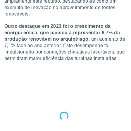
amplamente este recurso, destacando-se como um
o qual se
exemplo de inovação no aproveitamento de fontes
ara tal,
renováveis.
 o seu
to ou opor-
Outro destaque em 2023 foi o crescimento da
essamento
m qualquer
energia eólica, que passou a representar 8,7% da
ando em “
produção renovável no arquipélago
, um aumento de
 ou na
7,1% face ao ano anterior. Este desempenho foi
impulsionado por condições climáticas favoráveis, que
 Cookies
permitiram maior eficiência das turbinas instaladas.
te.
 nossos
s o
o de
e/ou aceder
ões num
utilizar
ados para
publicidade,