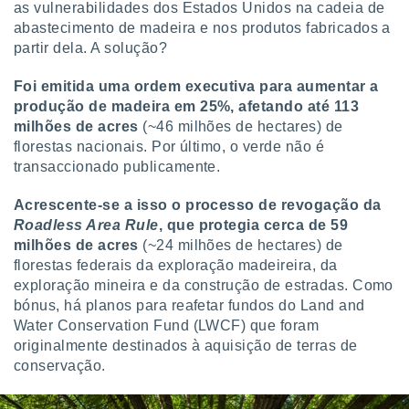
as vulnerabilidades dos Estados Unidos na cadeia de
ite através
abastecimento de madeira e nos produtos fabricados a
atura,
 botão
partir dela. A solução?
Foi emitida uma ordem executiva para aumentar a
produção de madeira em 25%, afetando até 113
nto, nós e
milhões de acres
(~46 milhões de hectares) de
arceiros
cookies,
florestas nacionais. Por último, o verde não é
ores únicos
transaccionado publicamente.
ias
s para
Acrescente-se a isso o processo de revogação da
 aceder e
Roadless Area Rule
, que protegia cerca de 59
dados
milhões de acres
(~24 milhões de hectares) de
ais como a
florestas federais da exploração madeireira, da
 este sitio
eços IP e
exploração mineira e da construção de estradas. Como
ores de
bónus, há planos para reafetar fundos do Land and
possível
Water Conservation Fund (LWCF) que foram
originalmente destinados à aquisição de terras de
es possam
conservação.
os seus
oais com
nteresse