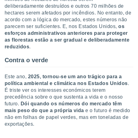
 para
deliberadamente destruídos e outros 70 milhões de
hectares serem afetados por incêndios. No entanto, de
a, utilizar
acordo com a lógica do mercado, estes números não
selecionar
parecem ser suficientes. E, nos Estados Unidos,
os
esforços administrativos anteriores para proteger
a, criar
personalizar
as florestas estão a ser gradual e deliberadamente
tilizar
reduzidos
.
selecionar
Contra o verde
dos, medir
nho da
, medir o
Este ano,
2025, tornou-se um ano trágico para a
o dos
política ambiental e climática nos Estados Unidos
.
É triste ver os interesses económicos terem
r os
precedência sobre o que sustenta a vida e o nosso
ravés de
s ou
futuro.
Dói quando os números do mercado têm
s de dados
mais peso do que a própria vida
e o futuro é medido
es fontes,
não em folhas de papel verdes, mas em toneladas de
 e melhorar
exportações.
ilizar dados
ara