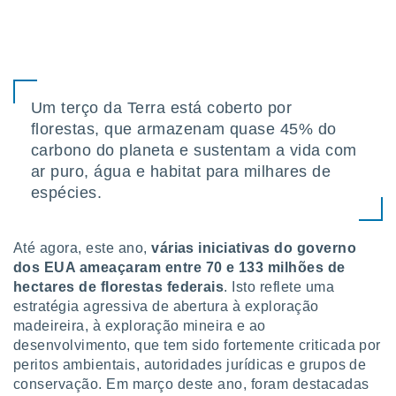
tar a
de cookies,
uar a
osso site
este caso,
lo de que
talaremos
Um terço da Terra está coberto por
florestas, que armazenam quase 45% do
s para
carbono do planeta e sustentam a vida com
a navegação
ar puro, água e habitat para milhares de
, mas não
s cookies
espécies.
ar o
nto ou
ntar
Até agora, este ano,
várias iniciativas do governo
 ou
dos EUA ameaçaram entre 70 e 133 milhões de
hectares de florestas federais
. Isto reflete uma
dos,
estratégia agressiva de abertura à exploração
ssa
ublicidade
madeireira, à exploração mineira e ao
desenvolvimento, que tem sido fortemente criticada por
ada. Pode
peritos ambientais, autoridades jurídicas e grupos de
nstalação de
conservação. Em março deste ano, foram destacadas
ceder ao