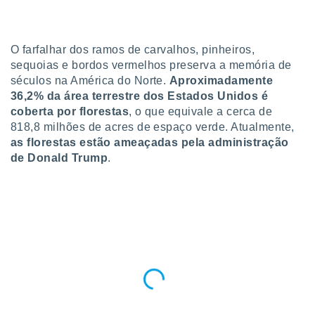
para lhe
licidade e
ados com
O farfalhar dos ramos de carvalhos, pinheiros,
esmo. Pode
sequoias e bordos vermelhos preserva a memória de
ais
séculos na América do Norte.
Aproximadamente
s na nossa
36,2% da área terrestre dos Estados Unidos é
 Cookies
e
coberta por florestas
, o que equivale a cerca de
u
nto a
818,8 milhões de acres de espaço verde. Atualmente,
omento,
as florestas estão ameaçadas pela administração
 botão
de Donald Trump
.
de cookies
na parte
nossa
.
IVAMENTE,
as
tes a