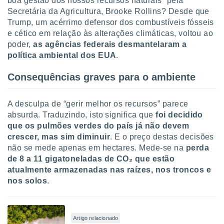
boa gestão dos nossos recursos naturais” pela
Secretária da Agricultura, Brooke Rollins? Desde que
Trump, um acérrimo defensor dos combustíveis fósseis
e cético em relação às alterações climáticas, voltou ao
poder,
as agências federais desmantelaram a
política ambiental dos EUA
.
Consequências graves para o ambiente
A desculpa de “gerir melhor os recursos” parece
absurda. Traduzindo, isto significa que
foi decidido
que os pulmões verdes do país já não devem
crescer, mas sim diminuir
. E o preço destas decisões
não se mede apenas em hectares. Mede-se na
perda
de 8 a 11 gigatoneladas de CO₂ que estão
atualmente armazenadas nas raízes, nos troncos e
nos solos
.
Artigo relacionado