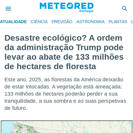
ATUALIDADE
CIÊNCIA
PREVISÃO
ASTRONOMIA
PLANTAS
de
Desastre ecológico? A ordem
 da
da administração Trump pode
empo.pt) foi
or
levar ao abate de 133 milhões
is para
de hectares de floresta
e as
 fornecidas
 qualidade.
Este ano, 2025, as florestas da América deixarão
r a este
de estar intocadas. A vegetação está ameaçada:
s das
opções:
133 milhões de hectares poderão perder a sua
tranquilidade, a sua sombra e as suas perspetivas
ookies e
de futuro.
 forma
e digital
da,