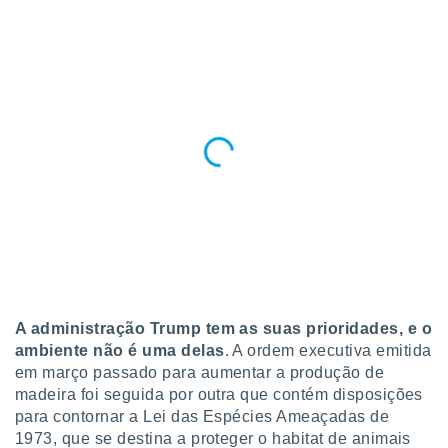
conteúdos.
ção
ão através
de
,
 e
dos,
publicidade
s, estudos
a e
mento de
ossos 1199
A administração Trump tem as suas prioridades, e o
eiros
ambiente não é uma delas
. A ordem executiva emitida
em março passado para aumentar a produção de
madeira foi seguida por outra que contém disposições
para contornar a Lei das Espécies Ameaçadas de
1973, que se destina a proteger o habitat de animais