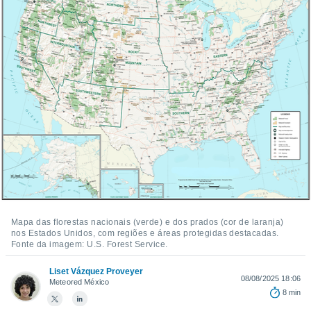
m
 recolhidas
cookies ou
, permite-
ar a nossa
ara
ACEITAR
 fornecer-
E
os de alta
CONTINUAR
sem
sto.
CONFIGURAÇÕES
o botão
ontinuar",
r ao
itando a
de todos os
Mapa das florestas nacionais (verde) e dos prados (cor de laranja)
óprios ou
nos Estados Unidos, com regiões e áreas protegidas destacadas.
parceiros,
Fonte da imagem: U.S. Forest Service.
rmitem
lisar o
Liset Vázquez Proveyer
nto no
08/08/2025 18:06
Meteored México
em como
8 min
 um perfil