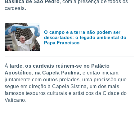
Basílica de São Pedro
, com a presença de todos os
o qual se
cardeais.
ara tal,
 o seu
to ou opor-
essamento
O campo e a terra não podem ser
m qualquer
descartados: o legado ambiental do
ando em “
Papa Francisco
 ou na
 Cookies
te.
À
tarde, os cardeais reúnem-se no Palácio
Apostólico, na Capela Paulina
, e então iniciam,
 nossos
juntamente com outros prelados, uma procissão que
segue em direção à Capela Sistina, um dos mais
s o
famosos tesouros culturais e artísticos da Cidade do
o de
Vaticano.
e/ou aceder
ões num
utilizar
ados para
publicidade,