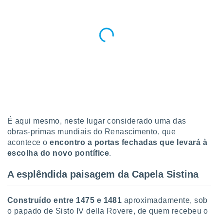
 para
a, utilizar
selecionar
a, criar
personalizar
tilizar
selecionar
dos, medir
nho da
, medir o
É aqui mesmo, neste lugar considerado uma das
o dos
obras-primas mundiais do Renascimento, que
acontece o
encontro a portas fechadas que levará à
r os
escolha do novo pontífice
.
ravés de
s ou
s de dados
A esplêndida paisagem da Capela Sistina
es fontes,
 e melhorar
Construído entre 1475 e 1481
aproximadamente, sob
ilizar dados
ara
o papado de Sisto IV della Rovere, de quem recebeu o