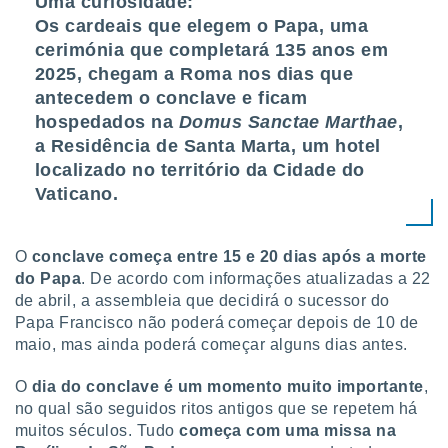
Uma curiosidade:
ite através
Os cardeais que elegem o Papa, uma
atura,
cerimónia que completará 135 anos em
 botão
2025, chegam a Roma nos dias que
antecedem o conclave e ficam
hospedados na
Domus Sanctae Marthae
,
nto, nós e
arceiros
a Residência de Santa Marta, um hotel
cookies,
localizado no território da Cidade do
ores únicos
Vaticano.
ias
s para
 aceder e
dados
O
conclave começa entre 15 e 20 dias após a morte
ais como a
do Papa
. De acordo com informações atualizadas a 22
 este sitio
de abril, a assembleia que decidirá o sucessor do
eços IP e
Papa Francisco não poderá começar depois de 10 de
ores de
maio, mas ainda poderá começar alguns dias antes.
possível
O
dia do conclave é um momento muito importante
,
es possam
os seus
no qual são seguidos ritos antigos que se repetem há
oais com
muitos séculos. Tudo
começa com uma missa na
nteresse