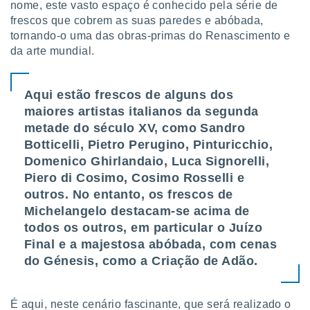
conteúdos.
nome, este vasto espaço é conhecido pela série de
frescos que cobrem as suas paredes e abóbada,
tornando-o uma das obras-primas do Renascimento e
ção
da arte mundial.
ão através
de
,
Aqui estão frescos de alguns dos
 e
maiores artistas italianos da segunda
metade do século XV, como Sandro
dos,
publicidade
Botticelli, Pietro Perugino, Pinturicchio,
s, estudos
Domenico Ghirlandaio, Luca Signorelli,
a e
Piero di Cosimo, Cosimo Rosselli e
mento de
outros. No entanto, os frescos de
Michelangelo destacam-se acima de
ossos 1199
todos os outros, em particular o Juízo
eiros
Final e a majestosa abóbada, com cenas
do Génesis, como a Criação de Adão.
É aqui, neste cenário fascinante, que será realizado o