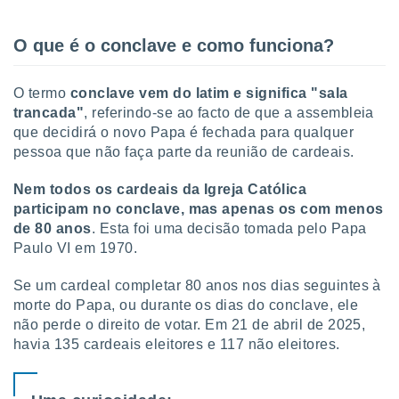
tar a
de cookies,
uar a
O que é o conclave e como funciona?
osso site
este caso,
lo de que
O termo
conclave
vem do latim e significa "sala
talaremos
trancada"
, referindo-se ao facto de que a assembleia
que decidirá o novo Papa é fechada para qualquer
s para
pessoa que não faça parte da reunião de cardeais.
a navegação
, mas não
Nem todos os cardeais da Igreja Católica
s cookies
ar o
participam no conclave, mas apenas os com menos
nto ou
de 80 anos
. Esta foi uma decisão tomada pelo Papa
ntar
Paulo VI em 1970.
 ou
Se um cardeal completar 80 anos nos dias seguintes à
dos,
morte do Papa, ou durante os dias do conclave, ele
ssa
não perde o direito de votar. Em 21 de abril de 2025,
ublicidade
havia 135 cardeais eleitores e 117 não eleitores.
ada. Pode
nstalação de
ceder ao