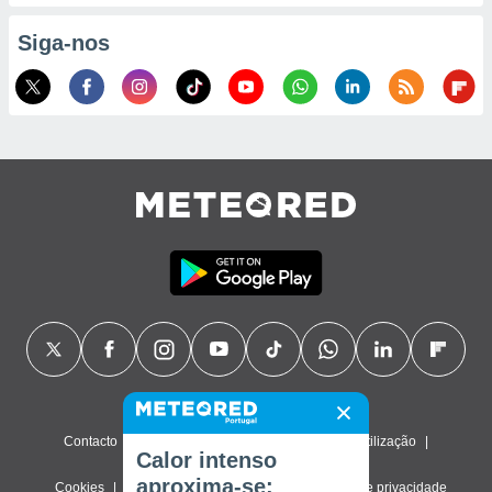
Siga-nos
Contacto
Sobre nós
FAQ
Termos de utilização
Calor intenso
aproxima-se:
Cookies
Política de privacidade
Definições de privacidade