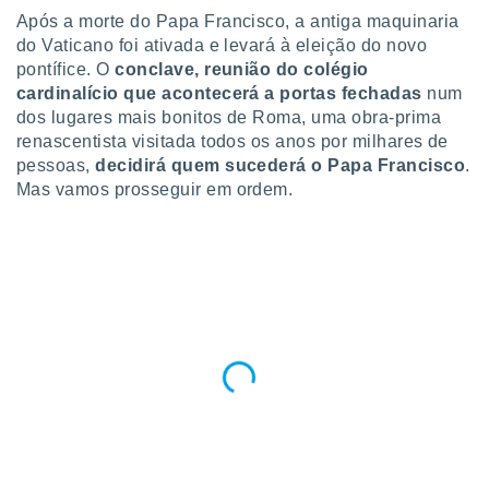
para lhe
Após a morte do Papa Francisco, a antiga maquinaria
licidade e
do Vaticano foi ativada e levará à eleição do novo
pontífice. O
conclave, reunião do colégio
ados com
esmo. Pode
cardinalício que acontecerá a portas fechadas
num
ais
dos lugares mais bonitos de Roma, uma obra-prima
s na nossa
renascentista visitada todos os anos por milhares de
 Cookies
e
pessoas,
decidirá quem sucederá o Papa Francisco
.
u
Mas vamos prosseguir em ordem.
nto a
omento,
 botão
de cookies
na parte
nossa
.
IVAMENTE,
as
tes a