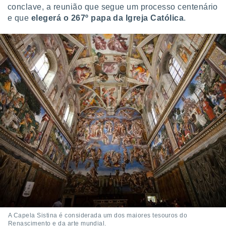
conclave, a reunião que segue um processo centenário
e que
elegerá o 267º papa da Igreja Católica
.
A Capela Sistina é considerada um dos maiores tesouros do
Renascimento e da arte mundial.