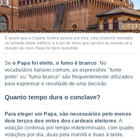
É assim que a Capela Sistina parece por fora: uma chaminé montada
no telhado deste edifício, e a cor do fumo que sai dirá ao mundo se a
eleição do novo Papa foi bem-sucedida.
Se
o Papa foi eleito, o fumo é branco
. No
vocabulário italiano comum, as expressões "fumo
preto" ou "fumo branco" são frequentemente utilizados
para expressar o resultado de uma decisão.
Quanto tempo dura o conclave?
Para eleger um Papa, são necessários pelo menos
dois terços dos votos dos cardeais eleitores
. A
votação continua por tempo indeterminado, com quatro
votações por dia, duas pela manhã e duas à tarde.