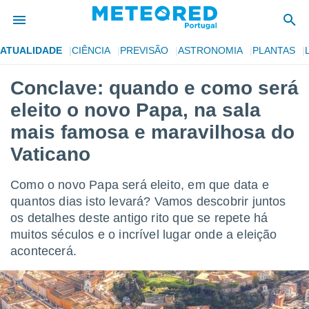
ATUALIDADE
CIÊNCIA
PREVISÃO
ASTRONOMIA
PLANTAS
de
Conclave: quando e como será
 da
eleito o novo Papa, na sala
empo.pt) foi
or
mais famosa e maravilhosa do
is para
Vaticano
e as
 fornecidas
 qualidade.
Como o novo Papa será eleito, em que data e
r a este
quantos dias isto levará? Vamos descobrir juntos
s das
opções:
os detalhes deste antigo rito que se repete há
muitos séculos e o incrível lugar onde a eleição
ookies e
acontecerá.
 forma
e digital
da,