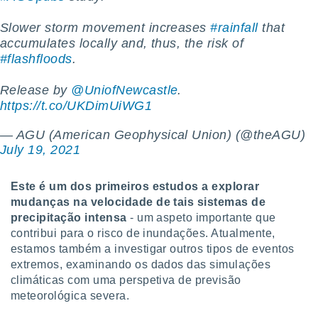
conteúdos.
Slower storm movement increases
#rainfall
that
ção
accumulates locally and, thus, the risk of
#flashfloods
.
ão através
de
Release by
@UniofNewcastle
.
,
 e
https://t.co/UKDimUiWG1
dos,
— AGU (American Geophysical Union) (@theAGU)
publicidade
July 19, 2021
s, estudos
a e
mento de
Este é um dos primeiros estudos a explorar
mudanças na velocidade de tais sistemas de
precipitação intensa
- um aspeto importante que
ossos 1199
contribui para o risco de inundações. Atualmente,
eiros
estamos também a investigar outros tipos de eventos
extremos, examinando os dados das simulações
climáticas com uma perspetiva de previsão
meteorológica severa.