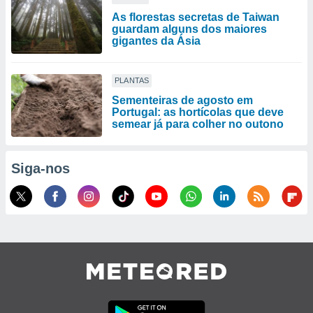
As florestas secretas de Taiwan
guardam alguns dos maiores
gigantes da Ásia
PLANTAS
Sementeiras de agosto em
Portugal: as hortícolas que deve
semear já para colher no outono
Siga-nos