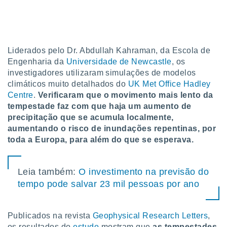
tar a
de cookies,
uar a
osso site
este caso,
Liderados pelo Dr. Abdullah Kahraman, da Escola de
lo de que
talaremos
Engenharia da
Universidade de Newcastle
, os
investigadores utilizaram simulações de modelos
s para
climáticos muito detalhados do
UK Met Office Hadley
a navegação
Centre
.
Verificaram que o movimento mais lento da
, mas não
tempestade faz com que haja um aumento de
s cookies
precipitação que se acumula localmente,
ar o
nto ou
aumentando o risco de inundações repentinas, por
ntar
toda a Europa, para além do que se esperava.
 ou
dos,
Leia também:
O investimento na previsão do
ssa
tempo pode salvar 23 mil pessoas por ano
ublicidade
ada. Pode
nstalação de
Publicados na revista
Geophysical Research Letters
,
ceder ao
os resultados do
estudo
mostram que
as tempestades