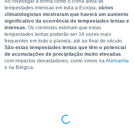
Ao investigar a forma como o clima afeta as
para lhe
tempestades intensas em toda a Europa,
vários
licidade e
climatologistas mostraram que haverá um aumento
ados com
significativo da ocorrência de tempestades lentas e
esmo. Pode
intensas
. Os cientistas estimam que estas
ais
tempestades lentas poderão ser 14 vezes mais
s na nossa
frequentes em todo o planeta, até ao final do século.
 Cookies
e
São estas tempestades lentas que têm o potencial
u
nto a
de acumulações de precipitação muito elevadas
,
omento,
com impactos devastadores, como vimos na
Alemanha
 botão
e na Bélgica.
de cookies
na parte
nossa
.
IVAMENTE,
as
tes a