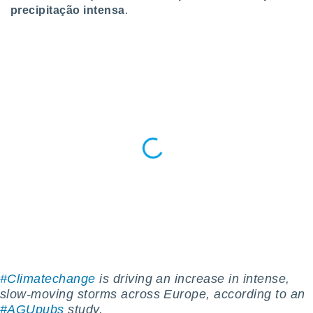
 para
precipitação intensa
.
a, utilizar
selecionar
a, criar
personalizar
tilizar
selecionar
dos, medir
nho da
, medir o
o dos
r os
ravés de
s ou
s de dados
es fontes,
 e melhorar
#Climatechange
is driving an increase in intense,
ilizar dados
slow-moving ️storms across Europe, according to an
ara
#AGUpubs
study.