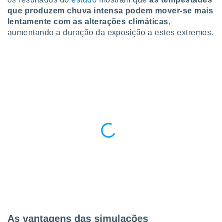
ite através
que produzem chuva intensa podem mover-se mais
atura,
lentamente com as alterações climáticas
,
 botão
aumentando a duração da exposição a estes extremos.
nto, nós e
arceiros
cookies,
ores únicos
ias
s para
 aceder e
dados
ais como a
 este sitio
eços IP e
ores de
possível
es possam
os seus
oais com
As vantagens das simulações
nteresse