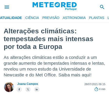
ATUALIDADE
CIÊNCIA
PREVISÃO
ASTRONOMIA
PLANTAS
de
Alterações climáticas:
 da
tempestades mais intensas
empo.pt) foi
or
por toda a Europa
is para
e as
As alterações climáticas estão a conduzir a um
 fornecidas
 qualidade.
grande aumento de tempestades intensas e lentas,
r a este
revelou um novo estudo da Universidade de
s das
Newcastle e do Met Office. Saiba mais aqui!
opções:
Joana Campos
28/07/2021 09:15
ookies e
4 min
 forma
e digital
da,