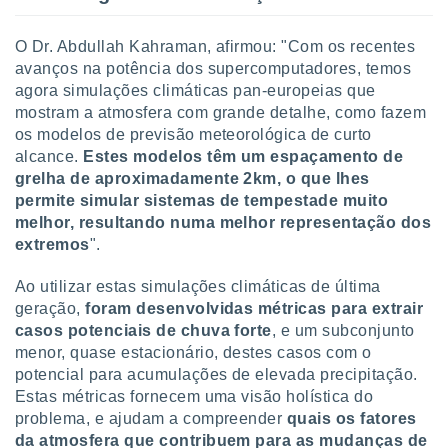
o qual se
ara tal,
O Dr. Abdullah Kahraman, afirmou: "Com os recentes
 o seu
avanços na potência dos supercomputadores, temos
to ou opor-
agora simulações climáticas pan-europeias que
essamento
m qualquer
mostram a atmosfera com grande detalhe, como fazem
ando em “
os modelos de previsão meteorológica de curto
 ou na
alcance.
Estes modelos têm um espaçamento de
grelha de aproximadamente 2km, o que lhes
 Cookies
permite simular sistemas de tempestade muito
te.
melhor, resultando numa melhor representação dos
 nossos
extremos
".
s o
Ao utilizar estas simulações climáticas de última
geração,
foram desenvolvidas métricas para extrair
o de
casos potenciais de chuva forte
, e um subconjunto
menor, quase estacionário, destes casos com o
e/ou aceder
potencial para acumulações de elevada precipitação.
ões num
Estas métricas fornecem uma visão holística do
utilizar
problema, e ajudam a compreender
quais os fatores
ados para
da atmosfera que contribuem para as mudanças de
publicidade,